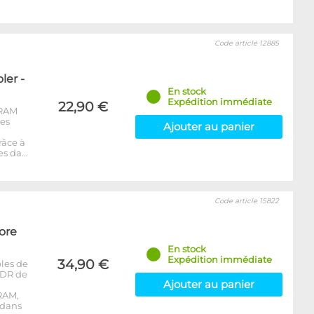
Code article 12885
er -
En stock
Expédition immédiate
22,90 €
-RAM
les
Ajouter au panier
râce à
es da…
Code article 15822
ore
En stock
Expédition immédiate
34,90 €
les de
DDR de
Ajouter au panier
RAM,
 dans