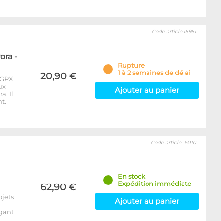
Code article 15951
ora -
Rupture
1 à 2 semaines de délai
20,90 €
 GPX
ux
Ajouter au panier
a. Il
t.
Code article 16010
En stock
Expédition immédiate
62,90 €
ojets
Ajouter au panier
égant