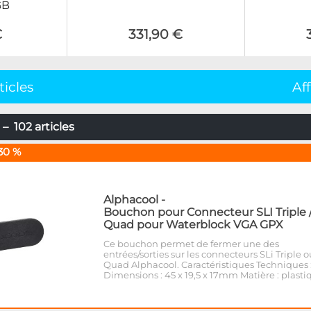
GB
€
331,90 €
ticles
Af
– 102 articles
30 %
Alphacool
-
Bouchon pour Connecteur SLI Triple 
Quad pour Waterblock VGA GPX
Ce bouchon permet de fermer une des
entrées/sorties sur les connecteurs SLi Triple o
Quad Alphacool. Caractéristiques Techniques 
Dimensions : 45 x 19,5 x 17mm Matière : plasti