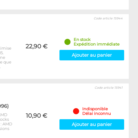
Code article 15944
En stock
Expédition immédiate
22,90 €
timise
5.
Ajouter au panier
 ne
re que
…
Code article 15941
096)
Indisponible
Délai inconnu
 AMD
10,90 €
locks
 : AMD
Ajouter au panier
sions