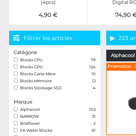
(4pcs)
Digital R
4,90 €
74,90 
Filtrer les articles
223 ar
Catégorie
Alphacool 
Blocks CPU
79
Promotion -
Blocks GPU
124
Blocks Carte Mère
10
Blocks Mémoire
12
Blocks Stockage SSD
4
Marque
Alphacool
102
BARROW
31
BitsPower
2
EK Water Blocks
61