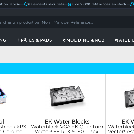
ition rapide
—
Paiements sécurisés
—
+ de 2 000 références en stock
—
ING
PÂTES & PADS
MODDING & RGB
ATELI
ol
EK Water Blocks
EK W
sblock XPX
Waterblock VGA EK-Quantum
Waterbloc
yl Chrome
Vector³ FE RTX 5090 - Plexi
Vector³ Ast