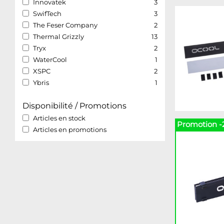
Innovatek
3
SwifTech
3
The Feser Company
2
Thermal Grizzly
13
Tryx
2
WaterCool
1
XSPC
2
Ybris
1
Disponibilité / Promotions
Articles en stock
Promotion -
Articles en promotions