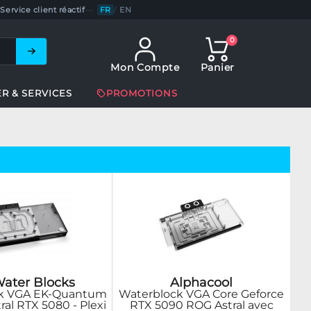
Service client réactif
—
FR
/
EN
0
Mon Compte
Panier
ER & SERVICES
PROMOTIONS
ater Blocks
Alphacool
k VGA EK-Quantum
Waterblock VGA Core Geforce
ral RTX 5080 - Plexi
RTX 5090 ROG Astral avec