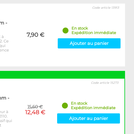
Code article 13913
m -
En stock
Expédition immédiate
7,90 €
 à
2. Ce
Ajouter au panier
 qui
rence
Code article 15273
mm -
En stock
15,60 €
Expédition immédiate
12,48 €
eur à
110.
Ajouter au panier
sif qui
t