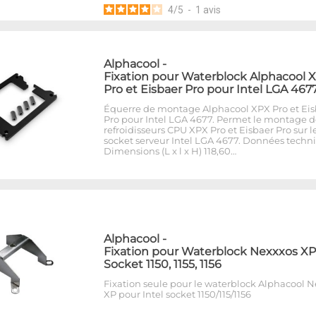
4
/
5
-
1
avis
Alphacool
-
Fixation pour Waterblock Alphacool 
Pro et Eisbaer Pro pour Intel LGA 467
Équerre de montage Alphacool XPX Pro et Eis
Pro pour Intel LGA 4677. Permet le montage d
refroidisseurs CPU XPX Pro et Eisbaer Pro sur l
socket serveur Intel LGA 4677. Données techn
Dimensions (L x l x H) 118,60…
Alphacool
-
Fixation pour Waterblock Nexxxos XP
Socket 1150, 1155, 1156
Fixation seule pour le waterblock Alphacool 
XP pour Intel socket 1150/115/1156