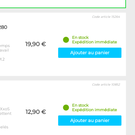
Code article 15264
280
En stock
Expédition immédiate
19,90 €
 temps
avail
Ajouter au panier
M.2
Code article 10852
En stock
xXxoS
Expédition immédiate
12,90 €
ettent
Ajouter au panier
elés