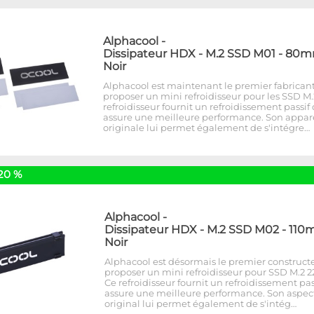
Alphacool
-
Dissipateur HDX - M.2 SSD M01 - 80m
Noir
Alphacool est maintenant le premier fabricant
proposer un mini refroidisseur pour les SSD M.
refroidisseur fournit un refroidissement passif
assure une meilleure performance. Son appa
originale lui permet également de s'intégre…
20 %
Alphacool
-
Dissipateur HDX - M.2 SSD M02 - 110
Noir
Alphacool est désormais le premier construct
proposer un mini refroidisseur pour SSD M.2 22
Ce refroidisseur fournit un refroidissement pas
assure une meilleure performance. Son aspec
original lui permet également de s'intég…