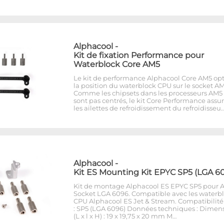
Alphacool
-
Kit de fixation Performance pour
Waterblock Core AM5
Le kit de performance Alphacool Core AM5 op
la position du waterblock CPU sur le socket AM
Comme les chipsets dans les processeurs AM5
sont pas centrés, le kit Core Performance assu
les ailettes de refroidissement du refroidisseu
Alphacool
-
Kit ES Mounting Kit EPYC SP5 (LGA 6
Kit de montage Alphacool ES EPYC SP5 pour
Socket LGA 6096. Compatible avec les waterb
CPU Alphacool ES Jet & Stream. Compatibilité
: SP5 (LGA 6096) Données techniques : Dimen
(L x l x H) : 19 x 19,75 x 20 mm M…