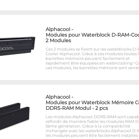
Alphacool
-
Modules pour Waterblock D-RAM-Cool
2 Modules
Ces 2 modules se fixent sur les waterblocks D
Cooler Alphacool. Grâce à ces modules toutes 
barrettes mémoire peuvent facilement et
rapidement être équipées en watercooling ! G
ces modules, les barrettes mémoire sont serré
Alphacool
-
Modules pour Waterblock Mémoire C
DDR5-RAM Modul - 2 pcs
Les modules Alphacool DDR5-RAM sont capab
refroidir de manière fiable les modules RAM 
5ème génération. Grâce à la compatibilité
inchangée avec les waterblocks Alphacool D-
les modules peuvent être facilement installés