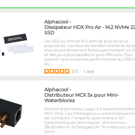
Alphacool
-
Dissipateur HDX Pro Air - M.2 NVMe 2
SSD
Les SSD au format M.2 sont de plus en plus
populaires. Les taux de transfert élevés et les
d'accès extrêmement faibles permettent un tr
et des jeux plus rapides et plus efficaces. Pour
garantir que toutes les performances du SSD 
pu…
5
/
5
-
1
avis
Alphacool
-
Distributeur MCX 5x pour Mini-
Waterblocks
Permet d'alimenter jusqu'à 5 waterblocks Ne
MXC-One. Les 2 filetages aux extrémités perm
de connecter n'importe quel embout 1/4".
Caractérsitiques Techniques : Dimensions :
28x20x18mm 2x filetages 1/4" 5x embouts cann
3mm …