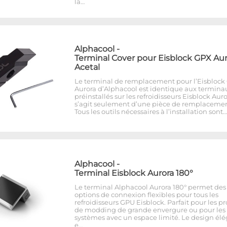
la…
Alphacool
-
Terminal Cover pour Eisblock GPX Aur
Acetal
Le terminal de remplacement pour l’Eisblock
Aurora d’Alphacool est identique aux termina
préinstallés sur les refroidisseurs Eisblock Auror
s’agit seulement d’une pièce de remplacemen
Tous les outils nécessaires à l’installation sont…
Alphacool
-
Terminal Eisblock Aurora 180°
Le terminal Alphacool Aurora 180° permet des
options de connexion flexibles pour tous les
refroidisseurs GPU Eisblock. Parfait pour les pr
de modding de grande envergure ou pour les
systèmes avec un espace limité. Le design él
e…