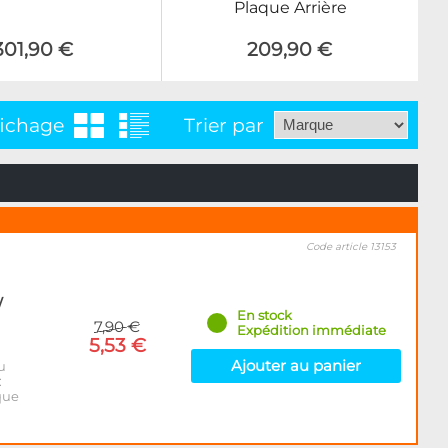
Plaque Arrière
301,90 €
209,90 €
fichage
Trier par
Code article 13153
/
En stock
7,90 €
Expédition immédiate
5,53 €
Ajouter au panier
u
:
que