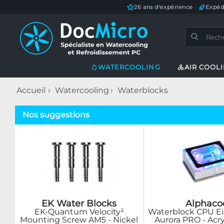
26 ans d'expérience
—
Expéd
WATERCOOLING
AIR COOL
Accueil
Watercooling
Waterblocks
Nos suggestions
EK Water Blocks
Alphaco
EK-Quantum Velocity²
Waterblock CPU Ei
Mounting Screw AM5 - Nickel
Aurora PRO - Acr