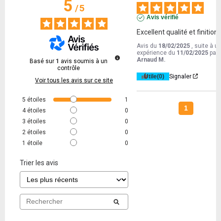
5
/
5
Avis vérifié
Excellent qualité et finition
Avis du
18/02/2025
, suite à u
expérience du
11/02/2025
par
Arnaud M.
Basé sur
1
avis soumis à un
contrôle
Utile
(0)
Signaler
Voir tous les avis sur ce site
5
étoiles
1
1
4
étoiles
0
3
étoiles
0
2
étoiles
0
1
étoile
0
Trier les avis