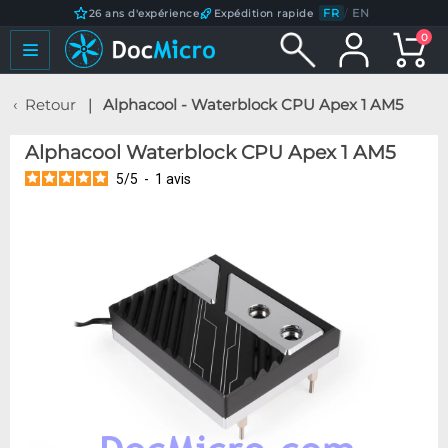
FR
/
EN
26 ans d'expérience
Expédition rapide
0
Retour
Alphacool - Waterblock CPU Apex 1 AM5
Alphacool Waterblock CPU Apex 1 AM5
5
/
5
-
1
avis