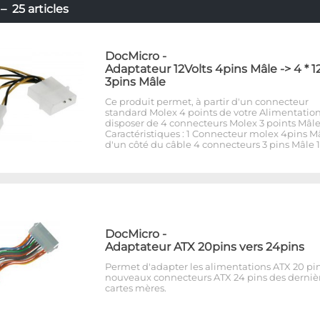
 25 articles
DocMicro
-
Adaptateur 12Volts 4pins Mâle -> 4 * 1
3pins Mâle
Ce produit permet, à partir d'un connecteur
standard Molex 4 points de votre Alimentatio
disposer de 4 connecteurs Molex 3 points Mâle
Caractéristiques : 1 Connecteur molex 4pins M
d'un côté du câble 4 connecteurs 3 pins Mâle 1
DocMicro
-
Adaptateur ATX 20pins vers 24pins
Permet d'adapter les alimentations ATX 20 pi
nouveaux connecteurs ATX 24 pins des derniè
cartes mères.