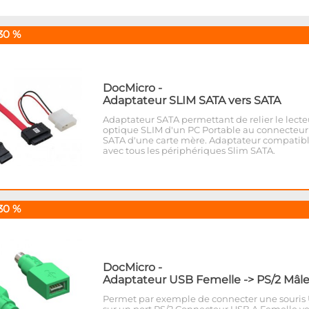
30 %
DocMicro
-
Adaptateur SLIM SATA vers SATA
Adaptateur SATA permettant de relier le lecte
optique SLIM d'un PC Portable au connecteur
SATA d'une carte mère. Adaptateur compatib
avec tous les périphériques Slim SATA.
30 %
DocMicro
-
Adaptateur USB Femelle -> PS/2 Mâl
Permet par exemple de connecter une souris