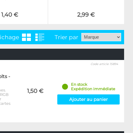
1,40 €
2,99 €
fichage
Trier par
Code article 15894
lts -
En stock
Expédition immédiate
es.
1,50 €
 aRGB
r
Ajouter au panier
cartes