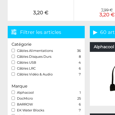
7,99 €
3,20 €
3,20 €
Filtrer les articles
60 art
Catégorie
Alphacool 
Câbles Alimentations
36
Câbles Disques Durs
8
Câbles USB
4
Câbles LRC
6
Câbles Vidéo & Audio
7
Marque
Alphacool
1
DocMicro
25
BARROW
6
EK Water Blocks
7