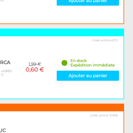
rs
Ajouter au panier
Code article 6215
En stock
s RCA
1,99 €
Expédition immédiate
0,60 €
e vidéo
 7
Ajouter au panier
Code article 10356
(UC