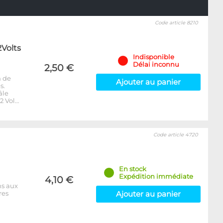
Code article 8210
2Volts
Indisponible
Délai inconnu
2,50 €
n de
Ajouter au panier
s.
âle
2 Vol…
Code article 4720
En stock
Expédition immédiate
4,10 €
ns aux
res
Ajouter au panier