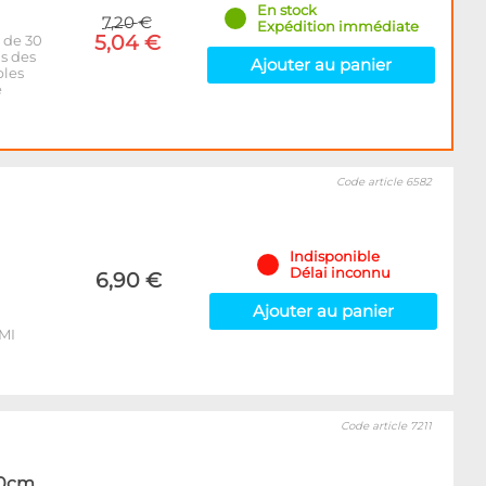
En stock
7,20 €
Expédition immédiate
5,04 €
 de 30
ns des
Ajouter au panier
bles
e
Code article 6582
Indisponible
Délai inconnu
6,90 €
Ajouter au panier
DMI
Code article 7211
40cm