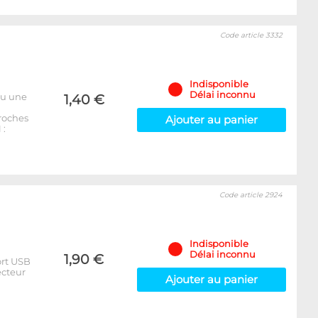
Code article 3332
Indisponible
Délai inconnu
ou une
1,40 €
broches
Ajouter au panier
 :
Code article 2924
Indisponible
Délai inconnu
1,90 €
ort USB
ecteur
Ajouter au panier