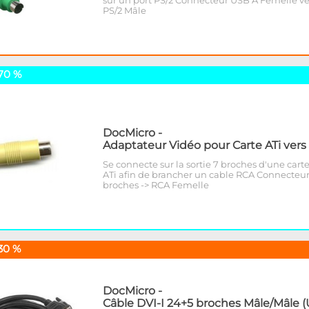
sur un port PS/2 Connecteur USB A Femelle ve
PS/2 Mâle
70 %
DocMicro
-
Adaptateur Vidéo pour Carte ATi ver
Se connecte sur la sortie 7 broches d'une cart
ATi afin de brancher un cable RCA Connecteur
broches -> RCA Femelle
30 %
DocMicro
-
Câble DVI-I 24+5 broches Mâle/Mâle 