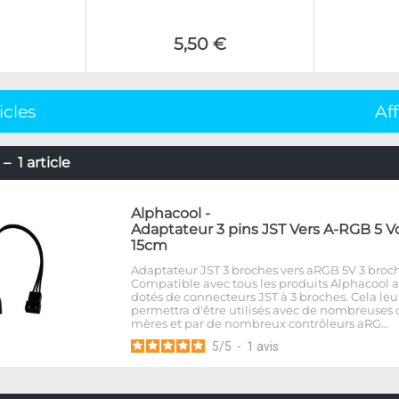
5,50 €
icles
Af
– 1 article
Alphacool
-
Adaptateur 3 pins JST Vers A-RGB 5 Vo
15cm
Adaptateur JST 3 broches vers aRGB 5V 3 broch
Compatible avec tous les produits Alphacool
dotés de connecteurs JST à 3 broches. Cela leu
permettra d'être utilisés avec de nombreuses 
mères et par de nombreux contrôleurs aRG…
5
/
5
-
1
avis