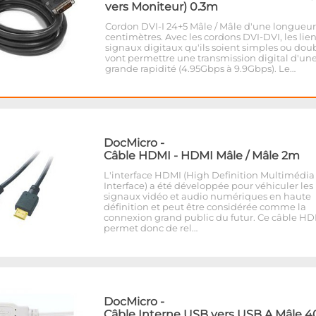
vers Moniteur) 0.3m
Cordon DVI-I 24+5 Mâle / Mâle d'une longueur
centimètres. Avec les cordons DVI-DVI, les lie
signaux digitaux qu'ils soient simples ou dou
vont permettre une transmission digital d'un
grande rapidité (4.95Gbps à 9.9Gbps). Le…
DocMicro
-
Câble HDMI - HDMI Mâle / Mâle 2m
L'interface HDMI (High Definition Multimédia
Interface) a été développée pour véhiculer les
signaux vidéo et audio numériques en haute
définition et peut être considérée comme la
connexion grand public du futur. Ce câble H
permet donc de rel…
DocMicro
-
Câble Interne USB vers USB A Mâle 