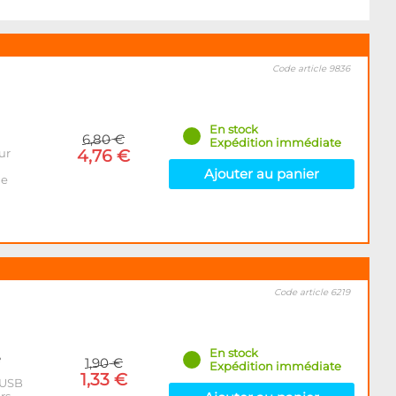
Code article 9836
En stock
6,80 €
Expédition immédiate
ur
4,76 €
Ajouter au panier
le
Code article 6219
En stock
e
1,90 €
Expédition immédiate
1,33 €
 USB