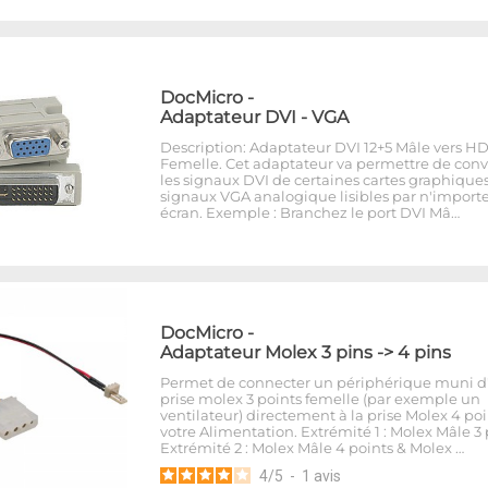
DocMicro
-
Adaptateur DVI - VGA
Description: Adaptateur DVI 12+5 Mâle vers HD
Femelle. Cet adaptateur va permettre de conv
les signaux DVI de certaines cartes graphique
signaux VGA analogique lisibles par n'import
écran. Exemple : Branchez le port DVI Mâ…
DocMicro
-
Adaptateur Molex 3 pins -> 4 pins
Permet de connecter un périphérique muni d
prise molex 3 points femelle (par exemple un
ventilateur) directement à la prise Molex 4 po
votre Alimentation. Extrémité 1 : Molex Mâle 3 
Extrémité 2 : Molex Mâle 4 points & Molex …
4
/
5
-
1
avis