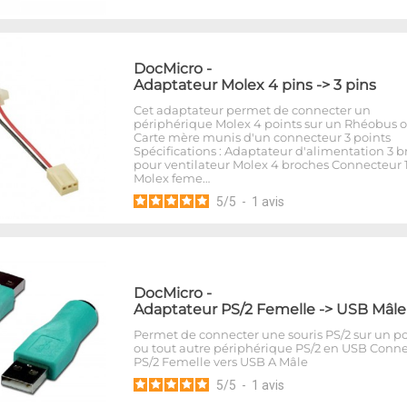
DocMicro
-
Adaptateur Molex 4 pins -> 3 pins
Cet adaptateur permet de connecter un
périphérique Molex 4 points sur un Rhéobus 
Carte mère munis d'un connecteur 3 points
Spécifications : Adaptateur d'alimentation 3 
pour ventilateur Molex 4 broches Connecteur 1
Molex feme…
5
/
5
-
1
avis
DocMicro
-
Adaptateur PS/2 Femelle -> USB Mâle
Permet de connecter une souris PS/2 sur un p
ou tout autre périphérique PS/2 en USB Conn
PS/2 Femelle vers USB A Mâle
5
/
5
-
1
avis