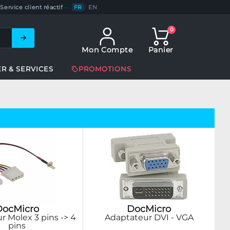
Service client réactif
—
FR
/
EN
0
Mon Compte
Panier
ER & SERVICES
PROMOTIONS
DocMicro
DocMicro
r Molex 3 pins -> 4
Adaptateur DVI - VGA
pins