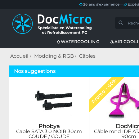
26 ans d'expérience
—
Expéd
WATERCOOLING
AIR COOL
Accueil
Modding & RGB
Câbles
Nos suggestions
Promo - 60%
DocMicr
Phobya
Câble rond IDE ATA
Cable SATA 3.0 NOIR 30cm
90cm
COUDE / COUDE