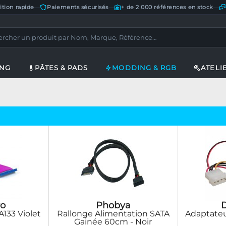
ition rapide
—
Paiements sécurisés
—
+ de 2 000 références en stock
—
ING
PÂTES & PADS
MODDING & RGB
ATELI
o
Phobya
133 Violet
Rallonge Alimentation SATA
Adaptateu
Gainée 60cm - Noir