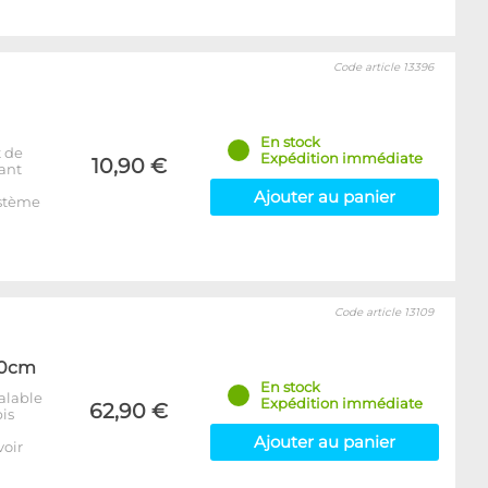
Code article 13396
En stock
 de
Expédition immédiate
10,90 €
tant
Ajouter au panier
ystème
Code article 13109
*60cm
En stock
éalable
Expédition immédiate
62,90 €
pis
Ajouter au panier
voir