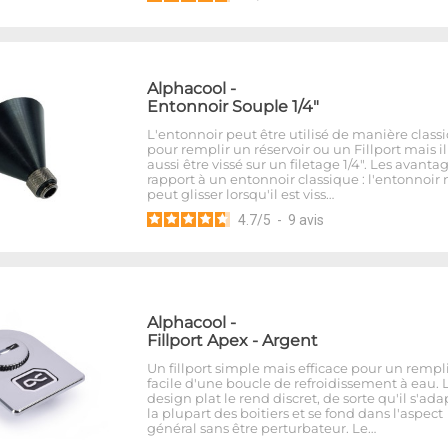
Alphacool
-
Entonnoir Souple 1/4"
L'entonnoir peut être utilisé de manière class
pour remplir un réservoir ou un Fillport mais i
aussi être vissé sur un filetage 1/4". Les avanta
rapport à un entonnoir classique : l'entonnoir 
peut glisser lorsqu'il est viss…
4.7
/
5
-
9
avis
Alphacool
-
Fillport Apex - Argent
Un fillport simple mais efficace pour un rempl
facile d'une boucle de refroidissement à eau. 
design plat le rend discret, de sorte qu'il s'ada
la plupart des boitiers et se fond dans l'aspect
général sans être perturbateur. Le…