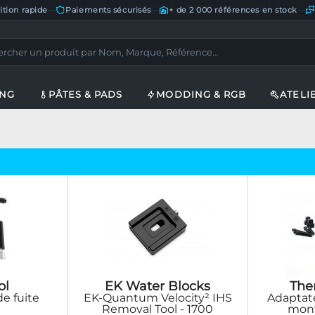
ition rapide
—
Paiements sécurisés
—
+ de 2 000 références en stock
—
ING
PÂTES & PADS
MODDING & RGB
ATELI
ol
EK Water Blocks
The
de fuite
EK-Quantum Velocity² IHS
Adaptate
Removal Tool - 1700
mont