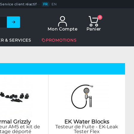
Service client réactif
—
FR
/
EN
0
Mon Compte
Panier
ER & SERVICES
PROMOTIONS
rmal Grizzly
EK Water Blocks
ur AM5 et kit de
Testeur de Fuite - EK-Leak
age déporté
Tester Flex