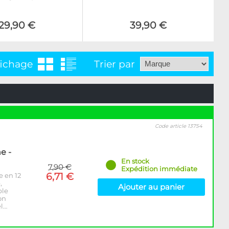
29,90 €
39,90 €
fichage
Trier par
Code article 13754
e -
En stock
7,90 €
Expédition immédiate
6,71 €
e en 12
,
Ajouter au panier
ble
on
el…