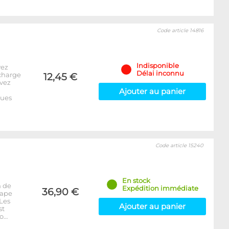
Code article 14816
Indisponible
vez
Délai inconnu
echarge
12,45 €
avez
Ajouter au panier
ques
Code article 15240
En stock
n de
Expédition immédiate
36,90 €
tape
Les
Ajouter au panier
st
co…