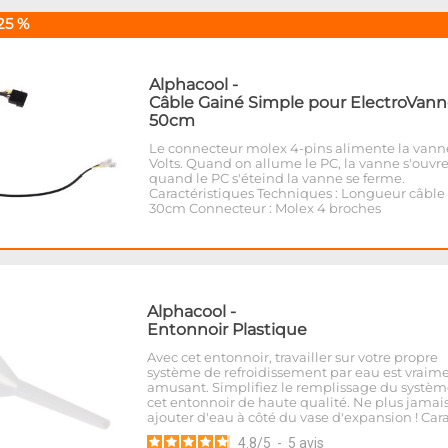
25 %
Alphacool
-
Câble Gainé Simple pour ElectroVann
50cm
Le connecteur molex 4-pins alimente la vann
Volts. Quand on allume le PC, la vanne s'ouvre
quand le PC s'éteind la vanne se ferme.
Caractéristiques Techniques : Longueur câble 
30cm Connecteur : Molex 4 broches
Alphacool
-
Entonnoir Plastique
Avec cet entonnoir, travailler sur votre propre
système de refroidissement par eau est vraim
amusant. Simplifiez le remplissage du systèm
cet entonnoir de haute qualité. Ne plus jamai
ajouter d'eau à côté du vase d'expansion ! Car
4.8
/
5
-
5
avis