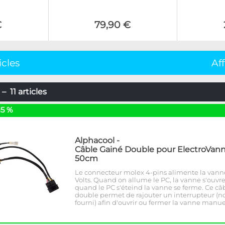
€
79,90 €
icles
Af
– 11 articles
15 %
Alphacool
-
Câble Gainé Double pour ElectroVann
50cm
Le connecteur molex 4-pins alimente la vann
Volts. Quand on allume le PC, la vanne s'ouvre
quand le PC s'éteind la vanne se ferme. Ce câ
double permet de rajouter un interrupteur (n
fourni) afin d'ouvrir ou fermer la vanne manu