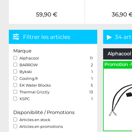
59,90 €
36,90 
Filtrer les articles
34 art
Marque
Alphacool 
Alphacool
11
Promotion -
BARROW
2
Bykski
1
Cooling.fr
1
EK Water Blocks
5
Thermal Grizzly
13
XSPC
1
Disponibilité / Promotions
Articles en stock
Articles en promotions