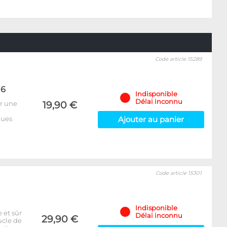
Code article 15289
16
Indisponible
Délai inconnu
ur une
19,90 €
ques
Ajouter au panier
Code article 15301
Indisponible
 et sûr
Délai inconnu
29,90 €
ucle de