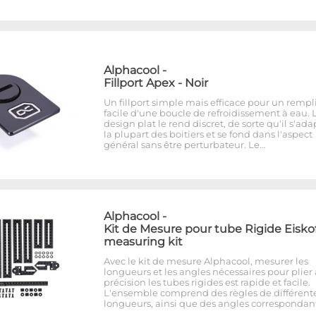
Alphacool
-
Fillport Apex - Noir
Un fillport simple mais efficace pour un rempl
facile d'une boucle de refroidissement à eau. 
design plat le rend discret, de sorte qu'il s'ada
la plupart des boitiers et se fond dans l'aspect
général sans être perturbateur. Le…
Alphacool
-
Kit de Mesure pour tube Rigide Eiskof
measuring kit
Avec le kit de mesure Alphacool, mesurer les
longueurs et les angles nécessaires pour plier
précision les tubes rigides est rapide et facile.
L'ensemble comprend des règles de différent
longueurs, ainsi que des angles correspondant