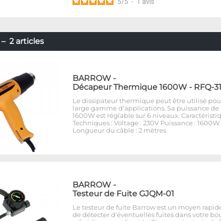
5
/
5
-
1
avis
2 articles
BARROW
-
Décapeur Thermique 1600W - RFQ-3
Le dissipateur thermique peut être utilisé po
large gamme d'applications. Sa puissance de
1600W est réglable sur 6 niveaux. Caractéristi
Techniques : Voltage : 230V Puissance : 1600W
Longueur du câble : 2 mètres
BARROW
-
Testeur de Fuite GJQM-01
Le testeur de fuite Barrow est un moyen rapide
de détecter d'éventuelles fuites dans votre bo