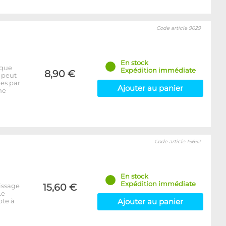
Code article 9629
En stock
ique
Expédition immédiate
8,90 €
l peut
ges par
Ajouter au panier
ne
Code article 15652
En stock
Expédition immédiate
issage
15,60 €
Le
pte à
Ajouter au panier