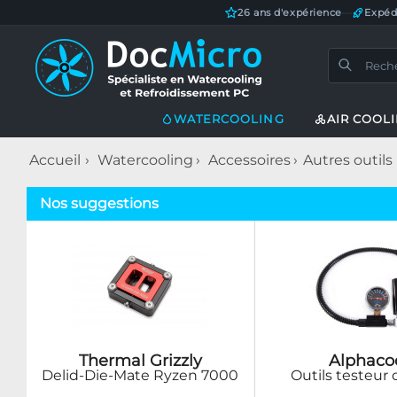
26 ans d'expérience
—
Expéd
WATERCOOLING
AIR COOL
Accueil
Watercooling
Accessoires
Autres outils
Nos suggestions
Thermal Grizzly
Alphaco
Delid-Die-Mate Ryzen 7000
Outils testeur 