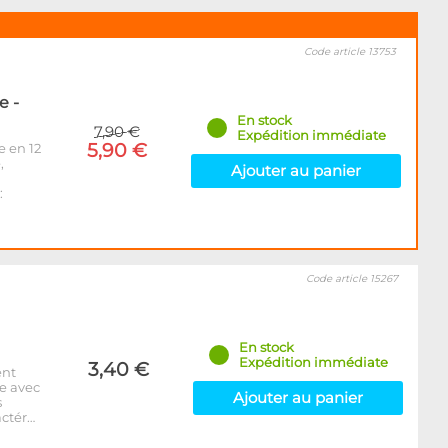
Code article 13753
e -
En stock
7,90 €
Expédition immédiate
5,90 €
e en 12
,
Ajouter au panier
:
Code article 15267
En stock
Expédition immédiate
3,40 €
ent
e avec
Ajouter au panier
s
actér…