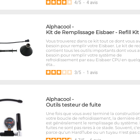
4
/
5
-
4
avis
Alphacool
-
Kit de Remplissage Eisbaer - Refill Kit
Vous trouverez dans ce kit tout ce dont vous a
besoin pour remplir votre Eisbaer. Le kit de r
contient tous les outils importants dont vous 
besoin pour remplir votre système de
refroidissement par eau Eisbaer CPU en quel
éta…
3
/
5
-
1
avis
Alphacool
-
Outils testeur de fuite
Une fois que vous avez terminé la constructio
votre boucle de refroidissement, la dernière é
est généralement le remplissage du système. 
fuites ne sont pas rares à ce stade. Souvent, c'e
parce qu'un HardTube ou un tuyau n'est pas 