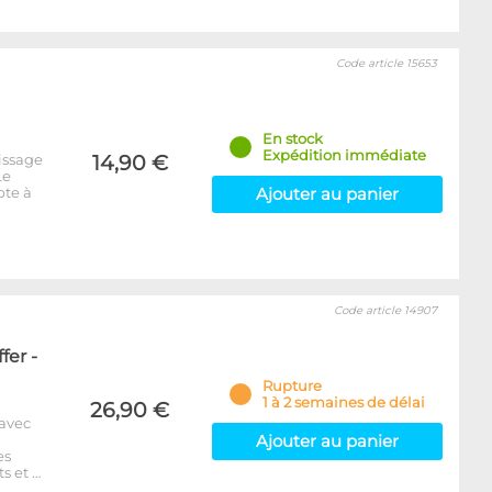
Code article 15653
En stock
Expédition immédiate
issage
14,90 €
Le
pte à
Ajouter au panier
Code article 14907
fer -
Rupture
1 à 2 semaines de délai
26,90 €
 avec
Ajouter au panier
es
s et …