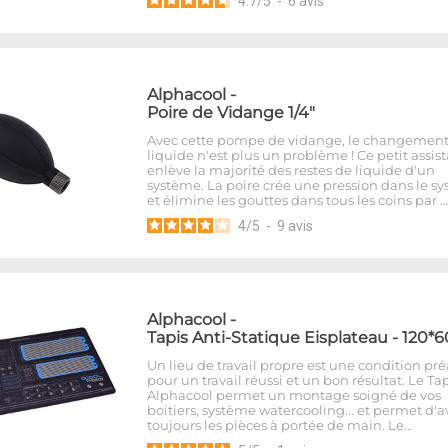
4.7
/
5
-
6
avis
Alphacool
-
Poire de Vidange 1/4"
Avec cette pompe de vidange, le changement
liquide n'est plus un problème ! Ce petit assis
enlève la majorité des restes de liquide d'un
système. La poire crée une pression dans le s
et élimine les gouttes dans tous les coins par …
4
/
5
-
9
avis
Alphacool
-
Tapis Anti-Statique Eisplateau - 120
Un lieu de travail propre est une condition pr
pour un travail réussi et un bon résultat. Le Ta
Alphacool permet un montage soigné de vos
boitiers, système watercooling... et permet d'a
toujours les pièces à portée de main. Le…