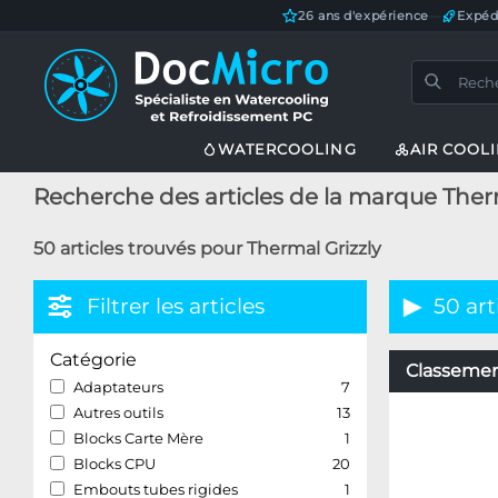
26 ans d'expérience
—
Expéd
WATERCOOLING
AIR COOL
Recherche des articles de la marque Ther
50 articles trouvés pour Thermal Grizzly
Filtrer les articles
50 art
Catégorie
Classement
Adaptateurs
7
Autres outils
13
Blocks Carte Mère
1
Blocks CPU
20
Embouts tubes rigides
1