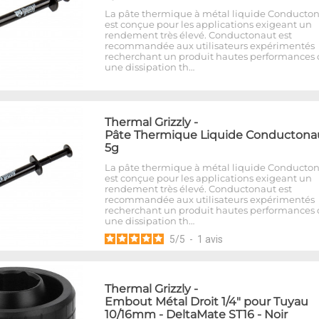
La pâte thermique à métal liquide Conducto
est conçue pour les applications exigeant un
rendement très élevé. Conductonaut est
recommandée aux utilisateurs expérimentés
recherchant un produit hautes performances o
une dissipation th…
Thermal Grizzly
-
Pâte Thermique Liquide Conductonau
5g
La pâte thermique à métal liquide Conducto
est conçue pour les applications exigeant un
rendement très élevé. Conductonaut est
recommandée aux utilisateurs expérimentés
recherchant un produit hautes performances o
une dissipation th…
5
/
5
-
1
avis
Thermal Grizzly
-
Embout Métal Droit 1/4" pour Tuyau
10/16mm - DeltaMate ST16 - Noir