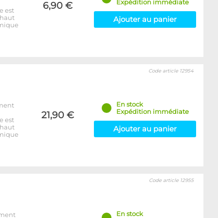
Expédition immédiate
6,90 €
e est
 haut
Ajouter au panier
rmique
Code article 12954
En stock
ement
Expédition immédiate
21,90 €
e est
 haut
Ajouter au panier
rmique
Code article 12955
En stock
ement