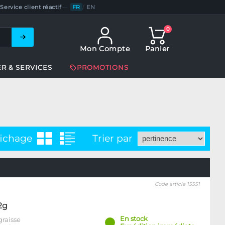
Service client réactif
—
FR
/
EN
0
Mon Compte
Panier
ER & SERVICES
PROMOTIONS
fichage
Trier par
Code article 15551
2g
En stock
graisse