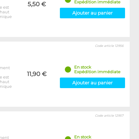
Expédition immédiate
5,50 €
e est
 haut
Ajouter au panier
rmique
Code article 12956
En stock
ement
Expédition immédiate
11,90 €
e est
 haut
Ajouter au panier
rmique
Code article 12957
En stock
ement