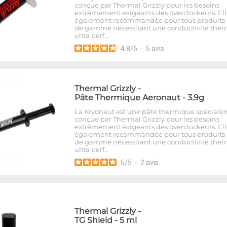
conçue par Thermal Grizzly pour les besoins
extrêmement exigeants des overclockeurs. Ell
également recommandée pour tous produits
de gamme nécessitant une conductivité the
ultra perf…
4.8
/
5
-
5
avis
Thermal Grizzly
-
Pâte Thermique Aeronaut - 3.9g
La Kryonaut est une pâte thermique spécial
conçue par Thermal Grizzly pour les besoins
extrêmement exigeants des overclockeurs. Ell
également recommandée pour tous produits
de gamme nécessitant une conductivité the
ultra perf…
5
/
5
-
2
avis
Thermal Grizzly
-
TG Shield - 5 ml