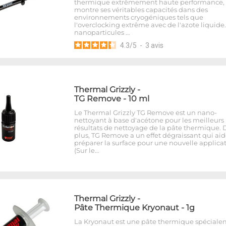
thermique extrêmement haute performance, 
montre ses véritables capacités dans des
environnements cryogéniques tels que
l'overclocking extrême avec de l'azote liquide
nanoparticules …
4.3
/
5
-
3
avis
Thermal Grizzly
-
TG Remove - 10 ml
Le Thermal Grizzly TG Remove est un nano-
nettoyant à base d'acétone pour les meilleurs
résultats de nettoyage de la pâte thermique. 
plus, TG Remove a un effet dégraissant qui aid
préparer la surface pour une nouvelle applica
(Sur le…
Thermal Grizzly
-
Pâte Thermique Kryonaut - 1g
La Kryonaut est une pâte thermique spécial