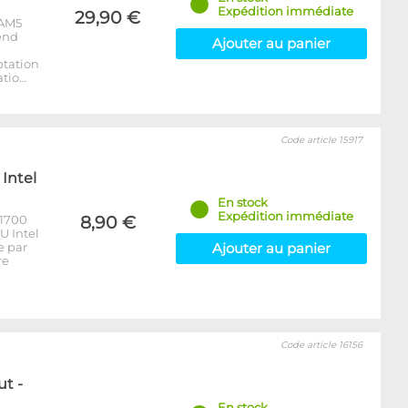
Expédition immédiate
29,90 €
 AM5
end
Ajouter au panier
ptation
atio…
Code article 15917
Intel
En stock
Expédition immédiate
 1700
8,90 €
U Intel
e par
Ajouter au panier
re
Code article 16156
t -
En stock