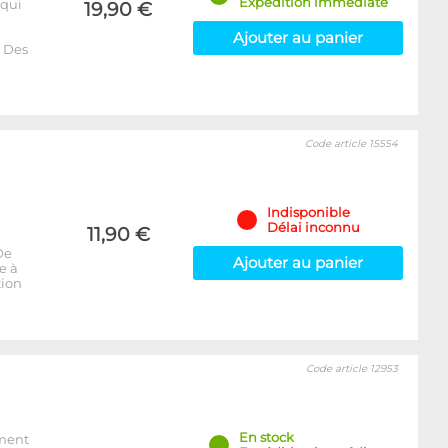
Expédition immédiate
qui
19,90 €
Ajouter au panier
. Des
Code article 15554
Indisponible
Délai inconnu
11,90 €
De
Ajouter au panier
e à
tion
Code article 12953
En stock
ement