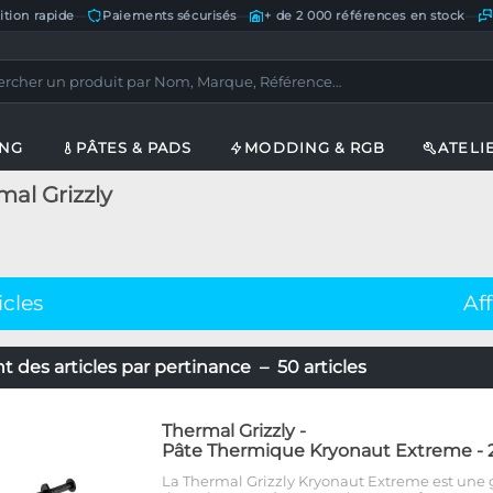
ition rapide
—
Paiements sécurisés
—
+ de 2 000 références en stock
—
ING
PÂTES & PADS
MODDING & RGB
ATELI
mal Grizzly
icles
Af
 des articles par pertinance – 50 articles
Thermal Grizzly
-
Pâte Thermique Kryonaut Extreme - 
La Thermal Grizzly Kryonaut Extreme est une 