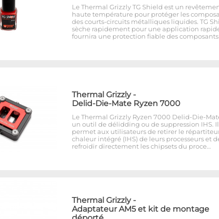
Le Thermal Grizzly TG Shield est un revêtemen
haute température pour protéger les compos
des courts-circuits métalliques liquides. TG Sh
sèche rapidement pour une application rapide
fournira une protection fiable des composants
Thermal Grizzly
-
Delid-Die-Mate Ryzen 7000
Le Thermal Grizzly Ryzen 7000 Delid-Die-Mat
un outil de délidding ou de suppression IHS. Il
permet aux utilisateurs de retirer le répartiteu
chaleur intégré (IHS) de leurs processeurs et d
refroidir directement les chipsets du proce…
Thermal Grizzly
-
Adaptateur AM5 et kit de montage
déporté