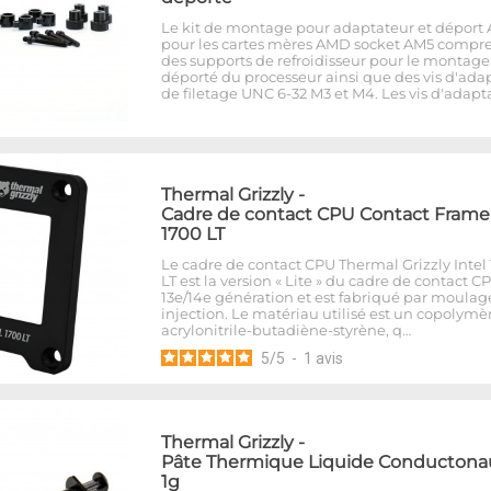
Le kit de montage pour adaptateur et déport
pour les cartes mères AMD socket AM5 compr
des supports de refroidisseur pour le montage
déporté du processeur ainsi que des vis d'ada
de filetage UNC 6-32 M3 et M4. Les vis d'adapt
Thermal Grizzly
-
Cadre de contact CPU Contact Frame 
1700 LT
Le cadre de contact CPU Thermal Grizzly Intel
LT est la version « Lite » du cadre de contact CP
13e/14e génération et est fabriqué par moulag
injection. Le matériau utilisé est un copolymè
acrylonitrile-butadiène-styrène, q…
5
/
5
-
1
avis
Thermal Grizzly
-
Pâte Thermique Liquide Conductonau
1g