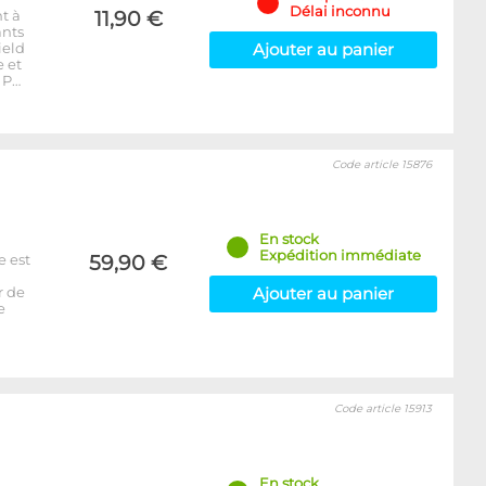
Délai inconnu
t à
11,90 €
ants
ield
Ajouter au panier
 et
 P…
Code article 15876
En stock
Expédition immédiate
e est
59,90 €
r de
Ajouter au panier
e
Code article 15913
En stock