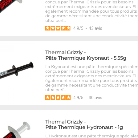
conçue par Thermal Grizzly pour les besoins
extrêmement exigeants des overclockeurs. Ell
également recommandée pour tous produits
de gamme nécessitant une conductivité the
ultra perf…
4.9
/
5
-
43
avis
Thermal Grizzly
-
Pâte Thermique Kryonaut - 5.55g
La Kryonaut est une pâte thermique spécial
conçue par Thermal Grizzly pour les besoins
extrêmement exigeants des overclockeurs. Ell
également recommandée pour tous produits
de gamme nécessitant une conductivité the
ultra perf…
4.9
/
5
-
30
avis
Thermal Grizzly
-
Pâte Thermique Hydronaut - 1g
L'Hydronaut est une pâte thermique spécial