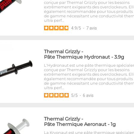
conçue par Thermal Grizzly pour les besoins
extrêmement exigeants des overclockeurs. Ell
également recommandée pour tous produits
de gamme nécessitant une conductivité the
ultra perf…
4.9
/
5
-
7
avis
Thermal Grizzly
-
Pâte Thermique Hydronaut - 3.9g
L'Hydronaut est une pâte thermique spécial
conçue par Thermal Grizzly pour les besoins
extrêmement exigeants des overclockeurs. Ell
également recommandée pour tous produits
de gamme nécessitant une conductivité the
ultra perf…
5
/
5
-
6
avis
Thermal Grizzly
-
Pâte Thermique Aeronaut - 1g
La Kryonaut est une pâte thermique spécial