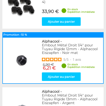
4)
En stock
33,90 €
Expédition immédiate
Ajouter au panier
Promotion -10 %
Alphacool
-
Embout Métal Droit 1/4" pour
Tuyau Rigide 12mm - Alphacool
Eiszapfen - Noir mat
5
/
5
-
1
avis
6,90 €
En stock
6,21 €
Expédition immédiate
Ajouter au panier
Alphacool
-
Embout Métal Droit 1/4" pour
Tuyau Rigide 13mm - Alphacool
Eiszapfen - Argent