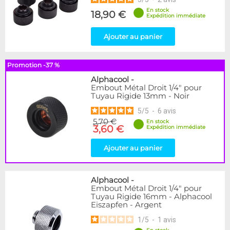
En stock
18,90 €
Expédition immédiate
Ajouter au panier
Promotion -37 %
Alphacool
-
Embout Métal Droit 1/4" pour
Tuyau Rigide 13mm - Noir
5
/
5
-
6
avis
5,70 €
En stock
3,60 €
Expédition immédiate
Ajouter au panier
Alphacool
-
Embout Métal Droit 1/4" pour
Tuyau Rigide 16mm - Alphacool
Eiszapfen - Argent
1
/
5
-
1
avis