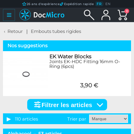
FR
/
EN
26 ans d'expérience
Expédition rapide
0
Retour
Embouts tubes rigides
Nos suggestions
EK Water Blocks
Joints EK-HDC Fitting 16mm O-
Ring (6pcs)
3,90 €
Filtrer les articles
Filtrer
les
articles
110 articles
Trier par
Catégorie
Alphacool – 53 articles