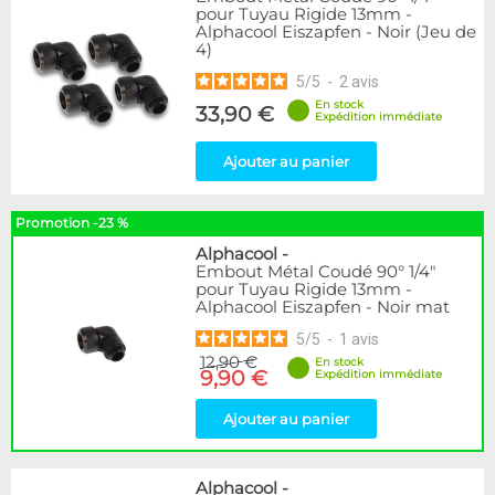
pour Tuyau Rigide 13mm -
Alphacool Eiszapfen - Noir (Jeu de
4)
5
/
5
-
2
avis
En stock
33,90 €
Expédition immédiate
Ajouter au panier
Promotion -23 %
Alphacool
-
Embout Métal Coudé 90° 1/4"
pour Tuyau Rigide 13mm -
Alphacool Eiszapfen - Noir mat
5
/
5
-
1
avis
12,90 €
En stock
9,90 €
Expédition immédiate
Ajouter au panier
Alphacool
-