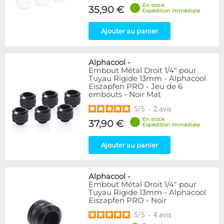
En stock
35,90 €
Expédition immédiate
Ajouter au panier
Alphacool
-
Embout Métal Droit 1/4" pour
Tuyau Rigide 13mm - Alphacool
Eiszapfen PRO - Jeu de 6
embouts - Noir Mat
5
/
5
-
2
avis
En stock
37,90 €
Expédition immédiate
Ajouter au panier
Alphacool
-
Embout Métal Droit 1/4" pour
Tuyau Rigide 13mm - Alphacool
Eiszapfen PRO - Noir
5
/
5
-
4
avis