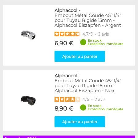
Alphacool
-
Embout Métal Coudé 45° 1/4"
pour Tuyau Rigide 13mm -
Alphacool Eiszapfen - Argent
4.7
/
5
-
3
avis
En stock
6,90 €
Expédition immédiate
Ajouter au panier
Alphacool
-
Embout Métal Coudé 45° 1/4"
pour Tuyau Rigide 16mm -
Alphacool Eiszapfen - Noir
4
/
5
-
2
avis
En stock
8,90 €
Expédition immédiate
Ajouter au panier