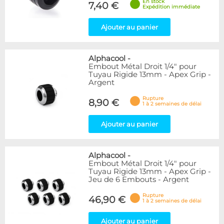
En stock
7,40 €
Expédition immédiate
Ajouter au panier
Alphacool
-
Embout Métal Droit 1/4" pour
Tuyau Rigide 13mm - Apex Grip -
Argent
Rupture
8,90 €
1 à 2 semaines de délai
Ajouter au panier
Alphacool
-
Embout Métal Droit 1/4" pour
Tuyau Rigide 13mm - Apex Grip -
Jeu de 6 Embouts - Argent
Rupture
46,90 €
1 à 2 semaines de délai
Ajouter au panier