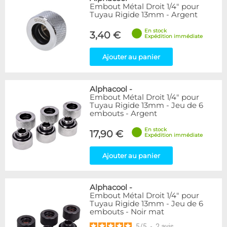
Embout Métal Droit 1/4" pour
Tuyau Rigide 13mm - Argent
En stock
3,40 €
Expédition immédiate
Ajouter au panier
Alphacool
-
Embout Métal Droit 1/4" pour
Tuyau Rigide 13mm - Jeu de 6
embouts - Argent
En stock
17,90 €
Expédition immédiate
Ajouter au panier
Alphacool
-
Embout Métal Droit 1/4" pour
Tuyau Rigide 13mm - Jeu de 6
embouts - Noir mat
5
/
5
-
2
avis