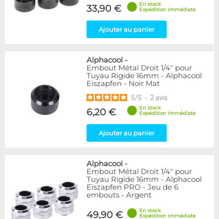
En stock
33,90 €
Expédition immédiate
Ajouter au panier
Alphacool
-
Embout Métal Droit 1/4" pour
Tuyau Rigide 16mm - Alphacool
Eiszapfen - Noir Mat
5
/
5
-
2
avis
En stock
6,20 €
Expédition immédiate
Ajouter au panier
Alphacool
-
Embout Métal Droit 1/4" pour
Tuyau Rigide 16mm - Alphacool
Eiszapfen PRO - Jeu de 6
embouts - Argent
En stock
49,90 €
Expédition immédiate