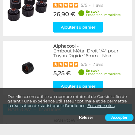
5
/
5
-
1
avis
En stock
26,90 €
Expédition immédiate
Ajouter au panier
Alphacool
-
Embout Métal Droit 1/4" pour
Tuyau Rigide 16mm - Noir
5
/
5
-
2
avis
En stock
5,25 €
Expédition immédiate
Ajouter au panier
DocMicro.com utilise un nombre minimal de Cookies afin de
garantir une expérience utilisateur optimale et de permettre
la réalisation de statistiques d'audience.
En savoir plus
BARROW – 12 articles
Refuser
Accepter
BARROW
-
Coude 90° pour Tuyau Rigide
14mm - Noir - TWT90KNS-K14