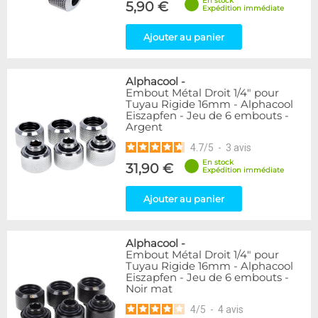
En stock
5,90 €
Expédition immédiate
Ajouter au panier
Alphacool
-
Embout Métal Droit 1/4" pour
Tuyau Rigide 16mm - Alphacool
Eiszapfen - Jeu de 6 embouts -
Argent
4.7
/
5
-
3
avis
En stock
31,90 €
Expédition immédiate
Ajouter au panier
Alphacool
-
Embout Métal Droit 1/4" pour
Tuyau Rigide 16mm - Alphacool
Eiszapfen - Jeu de 6 embouts -
Noir mat
4
/
5
-
4
avis