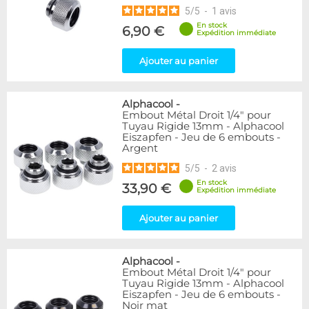
5
/
5
-
1
avis
En stock
6,90 €
Expédition immédiate
Ajouter au panier
Alphacool
-
Embout Métal Droit 1/4" pour
Tuyau Rigide 13mm - Alphacool
Eiszapfen - Jeu de 6 embouts -
Argent
5
/
5
-
2
avis
En stock
33,90 €
Expédition immédiate
Ajouter au panier
Alphacool
-
Embout Métal Droit 1/4" pour
Tuyau Rigide 13mm - Alphacool
Eiszapfen - Jeu de 6 embouts -
Noir mat