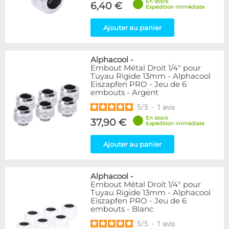
En stock
6,40 €
Expédition immédiate
Ajouter au panier
Alphacool
-
Embout Métal Droit 1/4" pour
Tuyau Rigide 13mm - Alphacool
Eiszapfen PRO - Jeu de 6
embouts - Argent
5
/
5
-
1
avis
En stock
37,90 €
Expédition immédiate
Ajouter au panier
Alphacool
-
Embout Métal Droit 1/4" pour
Tuyau Rigide 13mm - Alphacool
Eiszapfen PRO - Jeu de 6
embouts - Blanc
5
/
5
-
1
avis