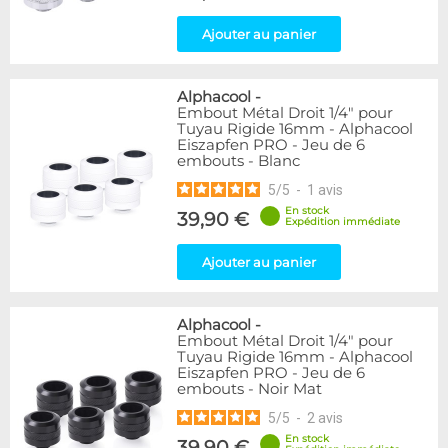
Ajouter au panier
Alphacool
-
Embout Métal Droit 1/4" pour
Tuyau Rigide 16mm - Alphacool
Eiszapfen PRO - Jeu de 6
embouts - Blanc
5
/
5
-
1
avis
En stock
39,90 €
Expédition immédiate
Ajouter au panier
Alphacool
-
Embout Métal Droit 1/4" pour
Tuyau Rigide 16mm - Alphacool
Eiszapfen PRO - Jeu de 6
embouts - Noir Mat
5
/
5
-
2
avis
En stock
39,90 €