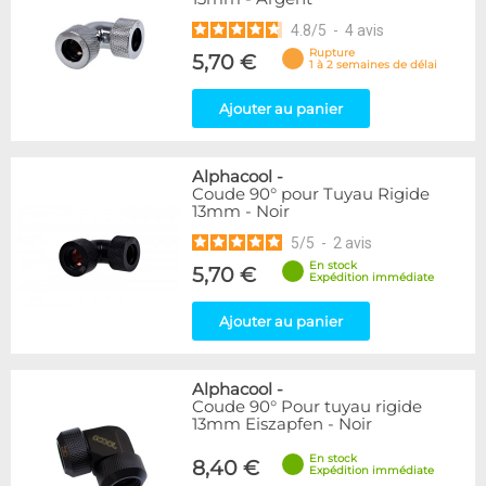
Noir/Nickel
3
4.8
/
5
-
4
avis
Rouge
2
Rupture
Vert
3
5,70 €
1 à 2 semaines de délai
Violet
1
Ajouter au panier
Forme
Coudé 30°
1
Alphacool
-
Coudé 45°
5
Coude 90° pour Tuyau Rigide
Coudé 60°
1
13mm - Noir
Coudé 90°
21
5
/
5
-
2
avis
Droit
78
En stock
5,70 €
Expédition immédiate
Disponibilité / Promotions
Ajouter au panier
Articles en stock
Articles en promotions
Alphacool
-
Appliquer
Coude 90° Pour tuyau rigide
13mm Eiszapfen - Noir
En stock
8,40 €
Expédition immédiate