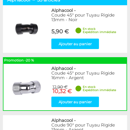
Rigides 12 mm
23
Rigides 13 mm
34
Alphacool
-
Coude 45° pour Tuyau Rigide
Rigides 14 mm
16
13mm - Noir
Rigides 16 mm
37
En stock
5,90 €
Expédition immédiate
Marque
Alphacool
53
Ajouter au panier
BARROW
12
Bykski
1
Promotion -20 %
EK Water Blocks
28
Monsoon
9
Alphacool
-
Coude 45° pour Tuyau Rigide
Nanoxia
2
16mm - Argent
Thermal Grizzly
1
XSPC
12,90 €
4
En stock
10,32 €
Expédition immédiate
Couleur
Ajouter au panier
Argent
41
Blanc
11
Bleu
1
Alphacool
-
Coude 90° pour Tuyau Rigide
Noir
46
13mm - Argent