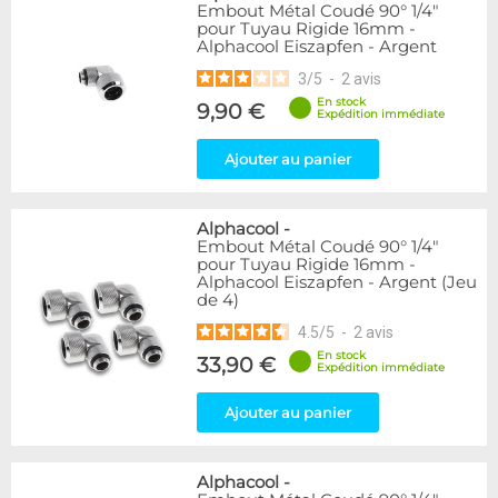
Embout Métal Coudé 90° 1/4"
pour Tuyau Rigide 16mm -
Alphacool Eiszapfen - Argent
3
/
5
-
2
avis
En stock
9,90 €
Expédition immédiate
Ajouter au panier
Alphacool
-
Embout Métal Coudé 90° 1/4"
pour Tuyau Rigide 16mm -
Alphacool Eiszapfen - Argent (Jeu
de 4)
4.5
/
5
-
2
avis
En stock
33,90 €
Expédition immédiate
Ajouter au panier
Alphacool
-