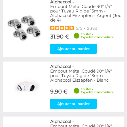
Alphacool
-
Embout Métal Coudé 90° 1/4"
pour Tuyau Rigide 13mm -
Alphacool Eiszapfen - Argent (Jeu
de 4)
5
/
5
-
2
avis
En stock
31,90 €
Expédition immédiate
Ajouter au panier
Alphacool
-
Embout Métal Coudé 90° 1/4"
pour Tuyau Rigide 13mm -
Alphacool Eiszapfen - Blanc
En stock
9,90 €
Expédition immédiate
Ajouter au panier
Alphacool
-
Embout Métal Coudé 90° 1/4"