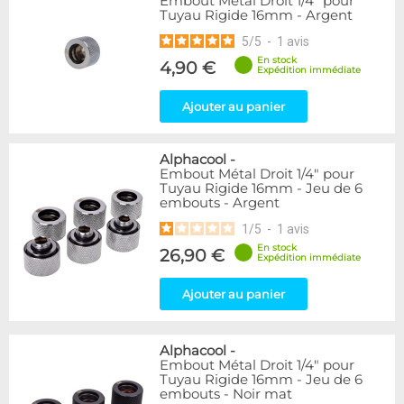
Embout Métal Droit 1/4" pour
Tuyau Rigide 16mm - Argent
5
/
5
-
1
avis
En stock
4,90 €
Expédition immédiate
Ajouter au panier
Alphacool
-
Embout Métal Droit 1/4" pour
Tuyau Rigide 16mm - Jeu de 6
embouts - Argent
1
/
5
-
1
avis
En stock
26,90 €
Expédition immédiate
Ajouter au panier
Alphacool
-
Embout Métal Droit 1/4" pour
Tuyau Rigide 16mm - Jeu de 6
embouts - Noir mat