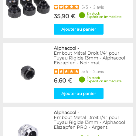
5
/
5
-
3
avis
En stock
35,90 €
Expédition immédiate
Ajouter au panier
Alphacool
-
Embout Métal Droit 1/4" pour
Tuyau Rigide 13mm - Alphacool
Eiszapfen - Noir mat
5
/
5
-
2
avis
En stock
6,60 €
Expédition immédiate
Ajouter au panier
Alphacool
-
Embout Métal Droit 1/4" pour
Tuyau Rigide 13mm - Alphacool
Eiszapfen PRO - Argent