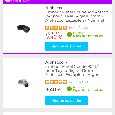
Promotion -38 %
Alphacool
-
Embout Métal Coudé 45° Rotatif
1/4" pour Tuyau Rigide 13mm -
Alphacool Eiszapfen - Noir mat
5
/
5
-
1
avis
11,90 €
En stock
7,40 €
Expédition immédiate
Ajouter au panier
Alphacool
-
Embout Métal Coudé 90° 1/4"
pour Tuyau Rigide 13mm -
Alphacool Eiszapfen - Argent
5
/
5
-
5
avis
En stock
9,40 €
Expédition immédiate
Ajouter au panier