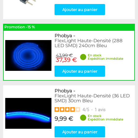
Ajouter au panier
Promotion -15 %
Phobya
-
FlexLight Haute-Densité (288
LED SMD) 240cm Bleu
43,99 €
En stock
37,39 €
Expédition immédiate
Ajouter au panier
Phobya
-
FlexLight Haute-Densité (36 LED
SMD) 30cm Bleu
4
/
5
-
1
avis
En stock
9,99 €
Expédition immédiate
Ajouter au panier