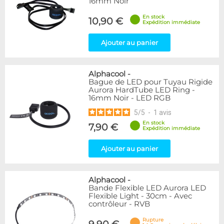
16mm Noir
En stock
10,90 €
Expédition immédiate
Ajouter au panier
Alphacool
-
Bague de LED pour Tuyau Rigide
Aurora HardTube LED Ring -
16mm Noir - LED RGB
5
/
5
-
1
avis
En stock
7,90 €
Expédition immédiate
Ajouter au panier
Alphacool
-
Bande Flexible LED Aurora LED
Flexible Light - 30cm - Avec
contrôleur - RVB
Rupture