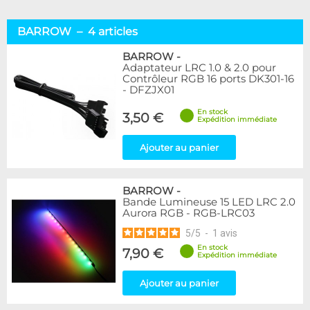
BARROW – 4 articles
BARROW
-
Adaptateur LRC 1.0 & 2.0 pour
Contrôleur RGB 16 ports DK301-16
- DFZJX01
En stock
3,50 €
Expédition immédiate
Ajouter au panier
BARROW
-
Bande Lumineuse 15 LED LRC 2.0
Aurora RGB - RGB-LRC03
5
/
5
-
1
avis
En stock
7,90 €
Expédition immédiate
Ajouter au panier