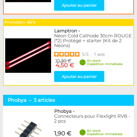
Ajouter au panier
Promotion -56 %
Lamptron
-
Néon Cold Cathode 30cm ROUGE
(*2) Protégé + starter (Kit de 2
Néons)
5
/
5
-
1
avis
10,30 €
En stock
4,50 €
Expédition immédiate
Ajouter au panier
Phobya – 3 articles
Phobya
-
Connecteurs pour Flexlight RVB -
2 pcs
En stock
1,90 €
Expédition immédiate