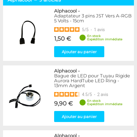
Alphacool
9
BARROW
4
Alphacool
-
Adaptateur 3 pins JST Vers A-RGB
Bykski
3
5 Volts - 15cm
EK Water Blocks
15
5
/
5
-
1
avis
Lamptron
4
Phobya
3
En stock
1,50 €
Expédition immédiate
Couleur
Ajouter au panier
Bleu
2
Noir
11
Alphacool
-
Rouge
1
Bague de LED pour Tuyau Rigide
Aurora HardTube LED Ring -
Disponibilité / Promotions
13mm Argent
Articles en stock
4.5
/
5
-
2
avis
Articles en promotions
En stock
9,90 €
Expédition immédiate
Appliquer
Ajouter au panier
Alphacool
-