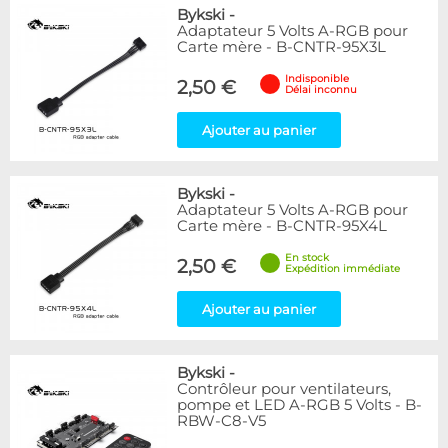
Bykski
-
Adaptateur 5 Volts A-RGB pour
Carte mère - B-CNTR-95X3L
Indisponible
2,50 €
Délai inconnu
Ajouter au panier
Bykski
-
Adaptateur 5 Volts A-RGB pour
Carte mère - B-CNTR-95X4L
En stock
2,50 €
Expédition immédiate
Ajouter au panier
Bykski
-
Contrôleur pour ventilateurs,
pompe et LED A-RGB 5 Volts - B-
RBW-C8-V5