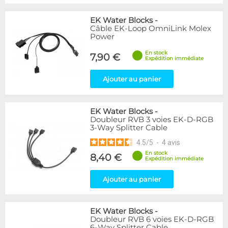
EK Water Blocks
-
Câble EK-Loop OmniLink Molex
Power
En stock
7,90 €
Expédition immédiate
Ajouter au panier
EK Water Blocks
-
Doubleur RVB 3 voies EK-D-RGB
3-Way Splitter Cable
4.5
/
5
-
4
avis
En stock
8,40 €
Expédition immédiate
Ajouter au panier
EK Water Blocks
-
Doubleur RVB 6 voies EK-D-RGB
6-Way Splitter Cable