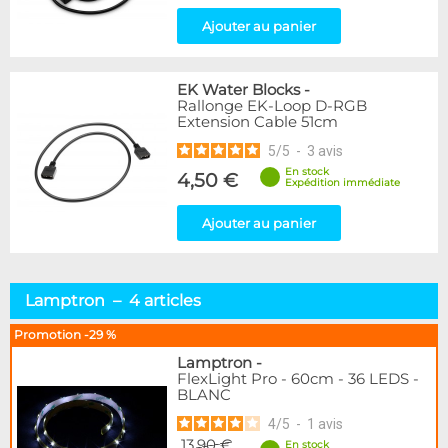
Ajouter au panier
EK Water Blocks
-
Rallonge EK-Loop D-RGB
Extension Cable 51cm
5
/
5
-
3
avis
En stock
4,50 €
Expédition immédiate
Ajouter au panier
Lamptron – 4 articles
Promotion -29 %
Lamptron
-
FlexLight Pro - 60cm - 36 LEDS -
BLANC
4
/
5
-
1
avis
13,90 €
En stock