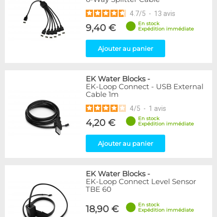
4.7
/
5
-
13
avis
En stock
9,40 €
Expédition immédiate
Ajouter au panier
EK Water Blocks
-
EK-Loop Connect - USB External
Cable 1m
4
/
5
-
1
avis
En stock
4,20 €
Expédition immédiate
Ajouter au panier
EK Water Blocks
-
EK-Loop Connect Level Sensor
TBE 60
En stock
18,90 €
Expédition immédiate