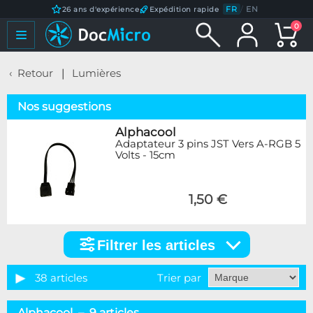
FR
/
EN
26 ans d'expérience
Expédition rapide
0
Retour
Lumières
Nos suggestions
Alphacool
Adaptateur 3 pins JST Vers A-RGB 5
Volts - 15cm
1,50 €
Filtrer les articles
Filtrer
les
articles
38 articles
Trier par
Marque
Alphacool – 9 articles