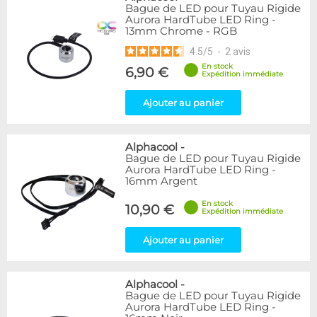
Bague de LED pour Tuyau Rigide
Aurora HardTube LED Ring -
13mm Chrome - RGB
4.5
/
5
-
2
avis
En stock
6,90 €
Expédition immédiate
Ajouter au panier
Alphacool
-
Bague de LED pour Tuyau Rigide
Aurora HardTube LED Ring -
16mm Argent
En stock
10,90 €
Expédition immédiate
Ajouter au panier
Alphacool
-
Bague de LED pour Tuyau Rigide
Aurora HardTube LED Ring -