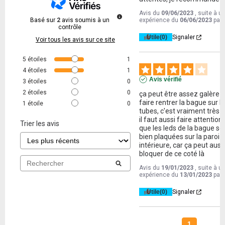
Avis du
09/06/2023
, suite à u
Basé sur
2
avis soumis à un
expérience du
06/06/2023
par
contrôle
Utile
(0)
Signaler
Voir tous les avis sur ce site
5
étoiles
1
4
étoiles
1
Avis vérifié
3
étoiles
0
2
étoiles
0
ça peut être assez galère d
faire rentrer la bague sur le
1
étoile
0
tubes, c'est vraiment très se
il faut aussi faire attention 
Trier les avis
que les leds de la bague soi
bien plaquées sur la paroi 
intérieure, car ça peut aussi
bloquer de ce coté là
Avis du
19/01/2023
, suite à u
expérience du
13/01/2023
par
Utile
(0)
Signaler
1