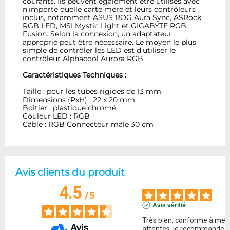
courants. Ils peuvent également être utilisés avec
n'importe quelle carte mère et leurs contrôleurs
inclus, notamment ASUS ROG Aura Sync, ASRock
RGB LED, MSI Mystic Light et GIGABYTE RGB
Fusion. Selon la connexion, un adaptateur
approprié peut être nécessaire. Le moyen le plus
simple de contrôler les LED est d'utiliser le
contrôleur Alphacool Aurora RGB.
Caractéristiques Techniques :
Taille : pour les tubes rigides de 13 mm
Dimensions (PxH) : 22 x 20 mm
Boîtier : plastique chromé
Couleur LED : RGB
Câble : RGB Connecteur mâle 30 cm
Avis clients du produit
4.5
/
5
Avis vérifié
Très bien, conforme à mes 
attentes, je recommande !