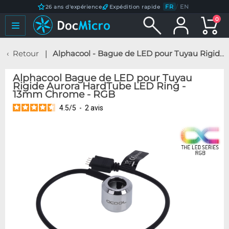
FR
/
EN
26 ans d'expérience
Expédition rapide
0
Retour
Alphacool - Bague de LED pour Tuyau Rigide Aurora HardTube LED Ring - 13mm Chrome - RGB
Alphacool Bague de LED pour Tuyau
Rigide Aurora HardTube LED Ring -
13mm Chrome - RGB
4.5
/
5
-
2
avis