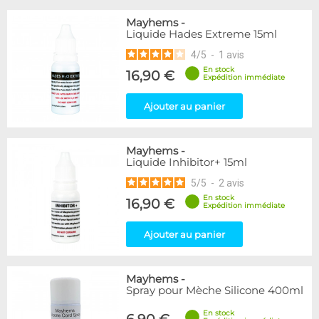
Mayhems
-
Liquide Hades Extreme 15ml
4
/
5
-
1
avis
En stock
16,90 €
Expédition immédiate
Ajouter au panier
Mayhems
-
Liquide Inhibitor+ 15ml
5
/
5
-
2
avis
En stock
16,90 €
Expédition immédiate
Ajouter au panier
Mayhems
-
Spray pour Mèche Silicone 400ml
En stock