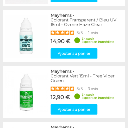
Mayhems
-
Colorant Transparent / Bleu UV
15ml - Ozone Haze Clear
5
/
5
-
1
avis
En stock
14,90 €
Expédition immédiate
Ajouter au panier
Mayhems
-
Colorant Vert 15ml - Tree Viper
Green
5
/
5
-
3
avis
En stock
12,90 €
Expédition immédiate
Ajouter au panier
Mayhems
-