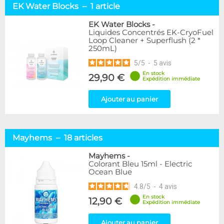
EK Water Blocks – 1 article
EK Water Blocks
-
Liquides Concentrés EK-CryoFuel
Loop Cleaner + Superflush (2 *
250mL)
5
/
5
-
5
avis
En stock
29,90 €
Expédition immédiate
Ajouter au panier
Mayhems – 18 articles
Mayhems
-
Colorant Bleu 15ml - Electric
Ocean Blue
4.8
/
5
-
4
avis
En stock
12,90 €
Expédition immédiate
Ajouter au panier