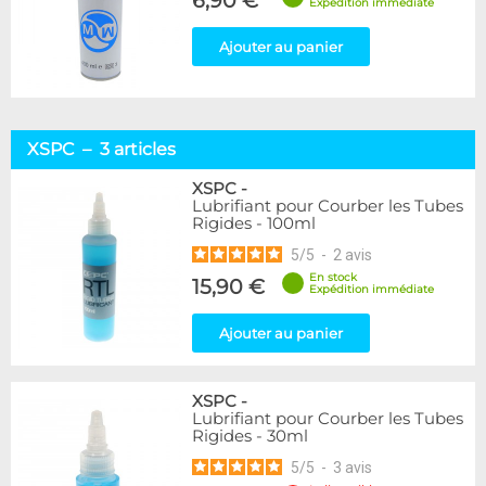
6,90 €
Expédition immédiate
Ajouter au panier
XSPC – 3 articles
XSPC
-
Lubrifiant pour Courber les Tubes
Rigides - 100ml
5
/
5
-
2
avis
En stock
15,90 €
Expédition immédiate
Ajouter au panier
XSPC
-
Lubrifiant pour Courber les Tubes
Rigides - 30ml
5
/
5
-
3
avis