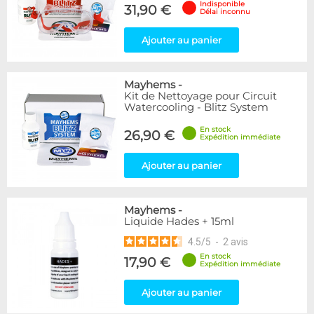
Indisponible
31,90 €
Délai inconnu
Ajouter au panier
Mayhems
-
Kit de Nettoyage pour Circuit
Watercooling - Blitz System
En stock
26,90 €
Expédition immédiate
Ajouter au panier
Mayhems
-
Liquide Hades + 15ml
4.5
/
5
-
2
avis
En stock
17,90 €
Expédition immédiate
Ajouter au panier