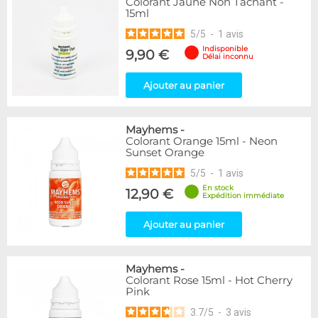
Colorant Jaune Non Tachant -
15ml
5
/
5
-
1
avis
Indisponible
9,90 €
Délai inconnu
Ajouter au panier
Mayhems
-
Colorant Orange 15ml - Neon
Sunset Orange
5
/
5
-
1
avis
En stock
12,90 €
Expédition immédiate
Ajouter au panier
Mayhems
-
Colorant Rose 15ml - Hot Cherry
Pink
3.7
/
5
-
3
avis