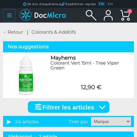
FR
/
EN
26 ans d'expérience
Expédition rapide
0
Retour
Colorants & Additifs
Nos suggestions
Mayhems
Colorant Vert 15ml - Tree Viper
Green
12,90 €
Filtrer les articles
Filtrer
les
articles
24 articles
Trier par
Marque
Alphacool – 1 article