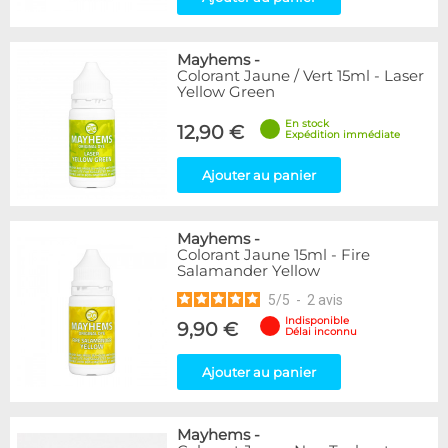
Mayhems
-
Colorant Jaune / Vert 15ml - Laser
Yellow Green
En stock
12,90 €
Expédition immédiate
Ajouter au panier
Mayhems
-
Colorant Jaune 15ml - Fire
Salamander Yellow
5
/
5
-
2
avis
Indisponible
9,90 €
Délai inconnu
Ajouter au panier
Mayhems
-