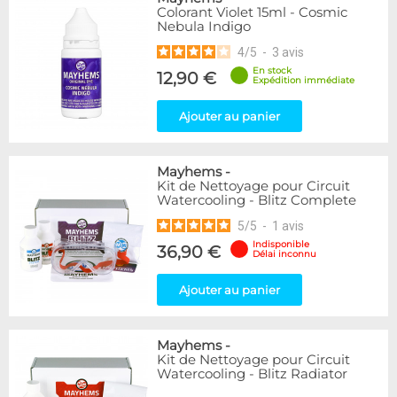
Colorant Violet 15ml - Cosmic
Nebula Indigo
4
/
5
-
3
avis
En stock
12,90 €
Expédition immédiate
Ajouter au panier
Mayhems
-
Kit de Nettoyage pour Circuit
Watercooling - Blitz Complete
5
/
5
-
1
avis
Indisponible
36,90 €
Délai inconnu
Ajouter au panier
Mayhems
-
Kit de Nettoyage pour Circuit
Watercooling - Blitz Radiator