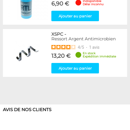
Indisponible
6,90 €
Délai inconnu
Ajouter au panier
XSPC
-
Ressort Argent Antimicrobien
4
/
5
-
1
avis
En stock
13,20 €
Expédition immédiate
Ajouter au panier
AVIS DE NOS CLIENTS