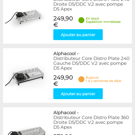
Droite D5/DDC V.2 avec pompe
D5 Apex
249,90
En stock
Expédition immédiate
€
Ajouter au panier
Alphacool
-
Distributeur Core Distro Plate 240
Gauche D5/DDC V.2 avec pompe
D5 Apex
249,90
Rupture
1 à 2 semaines de délai
€
Ajouter au panier
Alphacool
-
Distributeur Core Distro Plate 360
Droite D5/DDC V.2 avec pompe
D5 Apex