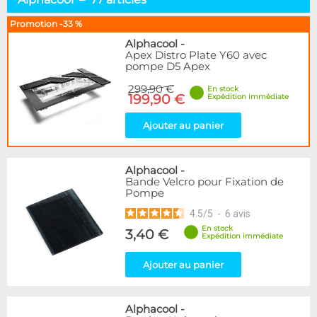
Pompes D5 & DDC
15
Pompes Autres
22
Promotion -33 %
Réservoirs Seuls
35
Alphacool
-
Combos Réservoir+Pompe
28
Apex Distro Plate Y60 avec
pompe D5 Apex
Distributeurs
29
Top & Accessoires
50
299,90 €
En stock
199,90 €
Expédition immédiate
Marque
Ajouter au panier
Alphacool
77
DocMicro
1
BARROW
46
Alphacool
-
Cooling.fr
1
Bande Velcro pour Fixation de
Pompe
Eheim
7
EK Water Blocks
20
4.5
/
5
-
6
avis
Innovatek
1
En stock
3,40 €
Expédition immédiate
KooLance
7
Laing
2
Ajouter au panier
Phobya
3
Disponibilité / Promotions
Alphacool
-