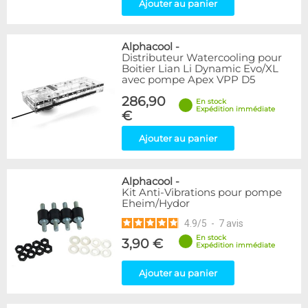
Ajouter au panier
Alphacool
-
Distributeur Watercooling pour
Boitier Lian Li Dynamic Evo/XL
avec pompe Apex VPP D5
286,90
En stock
Expédition immédiate
€
Ajouter au panier
Alphacool
-
Kit Anti-Vibrations pour pompe
Eheim/Hydor
4.9
/
5
-
7
avis
En stock
3,90 €
Expédition immédiate
Ajouter au panier