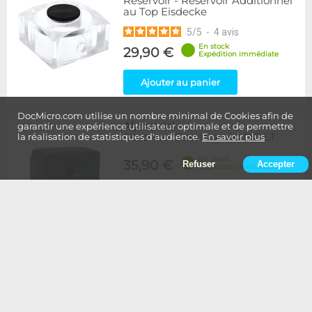
Reservoir - Réservoir Additionnel
au Top Eisdecke
5
/
5
-
4
avis
En stock
29,90 €
Expédition immédiate
Ajouter au panier
DocMicro.com utilise un nombre minimal de Cookies afin de
Alphacool
-
garantir une expérience utilisateur optimale et de permettre
Réservoir Eisstation 40 DC-LT
la réalisation de statistiques d'audience.
En savoir plus
En stock
35,90 €
Refuser
Accepter
Expédition immédiate
Ajouter au panier
Alphacool
-
Réservoir Eisstation 80 DC-LT
En stock
45,90 €
Expédition immédiate