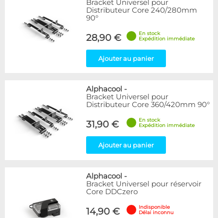
Bracket Universel pour
Articles en stock
Distributeur Core 240/280mm
Articles en promotions
90°
En stock
Appliquer
28,90 €
Expédition immédiate
Ajouter au panier
Alphacool
-
Bracket Universel pour
Distributeur Core 360/420mm 90°
En stock
31,90 €
Expédition immédiate
Ajouter au panier
Alphacool
-
Bracket Universel pour réservoir
Core DDCzero
Indisponible
14,90 €
Délai inconnu