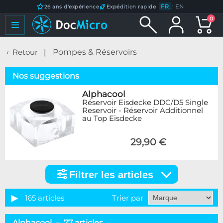
FR
/
EN
26 ans d'expérience
Expédition rapide
0
Retour
Pompes & Réservoirs
Nos suggestions
Alphacool
Réservoir Eisdecke DDC/D5 Single
Reservoir - Réservoir Additionnel
au Top Eisdecke
29,90 €
Filtrer les articles
Filtrer
les
articles
165 articles
Trier par
Catégorie
Alphacool – 77 articles