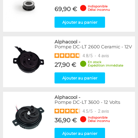
Indisponible
69,90 €
Délai inconnu
Ajouter au panier
Alphacool
-
Pompe DC-LT 2600 Ceramic - 12V
4.8
/
5
-
4
avis
En stock
27,90 €
Expédition immédiate
Ajouter au panier
Alphacool
-
Pompe DC-LT 3600 - 12 Volts
4.5
/
5
-
2
avis
Indisponible
36,90 €
Délai inconnu
Ajouter au panier