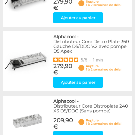
279,90
Rupture
1 à 2 semaines de délai
€
Ajouter au panier
Alphacool
-
Distributeur Core Distro Plate 360
Gauche D5/DDC V.2 avec pompe
D5 Apex
5
/
5
-
1
avis
279,90
Rupture
1 à 2 semaines de délai
€
Ajouter au panier
Alphacool
-
Distributeur Core Distroplate 240
XS D5/DDC (Sans pompe)
209,90
Rupture
1 à 2 semaines de délai
€