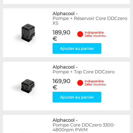
Alphacool
-
Pompe + Réservoir Core DDCzero
XS
189,90
Indisponible
Délai inconnu
€
Ajouter au panier
Alphacool
-
Pompe + Top Core DDCzero
169,90
Indisponible
Délai inconnu
€
Ajouter au panier
Alphacool
-
Pompe Core DDCzero 3300-
4800rpm PWM