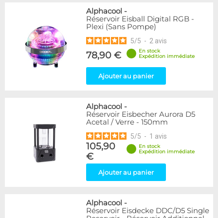
Alphacool
-
Réservoir Eisball Digital RGB -
Plexi (Sans Pompe)
5
/
5
-
2
avis
En stock
78,90 €
Expédition immédiate
Ajouter au panier
Alphacool
-
Réservoir Eisbecher Aurora D5
Acetal / Verre - 150mm
5
/
5
-
1
avis
105,90
En stock
Expédition immédiate
€
Ajouter au panier
Alphacool
-
Réservoir Eisdecke DDC/D5 Single