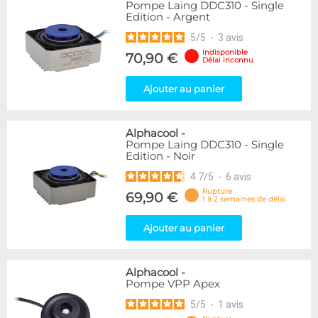
Pompe Laing DDC310 - Single
Edition - Argent
5
/
5
-
3
avis
Indisponible
70,90 €
Délai inconnu
Ajouter au panier
Alphacool
-
Pompe Laing DDC310 - Single
Edition - Noir
4.7
/
5
-
6
avis
Rupture
69,90 €
1 à 2 semaines de délai
Ajouter au panier
Alphacool
-
Pompe VPP Apex
5
/
5
-
1
avis