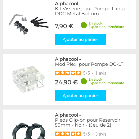
Alphacool
-
Kit Visserie pour Pompe Laing
DDC Metal Bottom
En stock
7,90 €
Expédition immédiate
Ajouter au panier
Alphacool
-
Mod Plexi pour Pompe DC-LT
5
/
5
-
1
avis
En stock
24,90 €
Expédition immédiate
Ajouter au panier
Alphacool
-
Pieds Clip-on pour Reservoir
50mm - Noir - (Jeu de 2)
5
/
5
-
3
avis