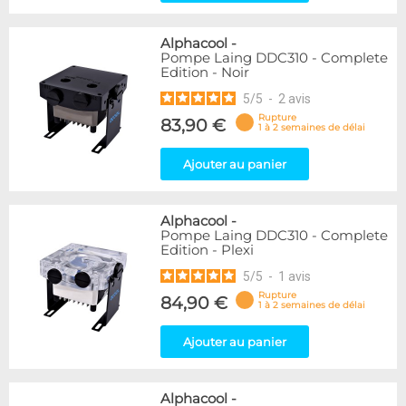
Alphacool
-
Pompe Laing DDC310 - Complete
Edition - Noir
5
/
5
-
2
avis
Rupture
83,90 €
1 à 2 semaines de délai
Ajouter au panier
Alphacool
-
Pompe Laing DDC310 - Complete
Edition - Plexi
5
/
5
-
1
avis
Rupture
84,90 €
1 à 2 semaines de délai
Ajouter au panier
Alphacool
-