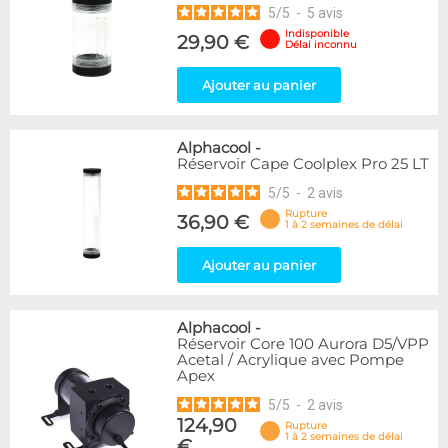
5
/
5
-
5
avis
Indisponible
29,90 €
Délai inconnu
Ajouter au panier
Alphacool
-
Réservoir Cape Coolplex Pro 25 LT
5
/
5
-
2
avis
Rupture
36,90 €
1 à 2 semaines de délai
Ajouter au panier
Alphacool
-
Réservoir Core 100 Aurora D5/VPP
Acetal / Acrylique avec Pompe
Apex
5
/
5
-
2
avis
124,90
Rupture
1 à 2 semaines de délai
€