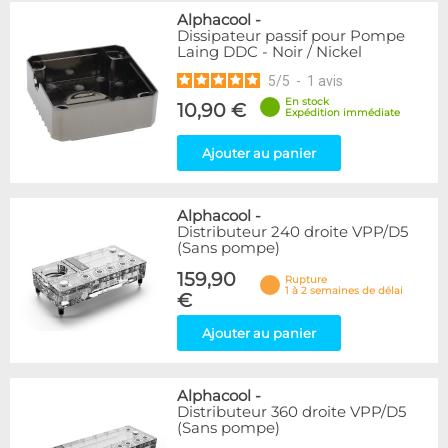
Alphacool
-
Dissipateur passif pour Pompe
Laing DDC - Noir / Nickel
5
/
5
-
1
avis
En stock
10,90 €
Expédition immédiate
Ajouter au panier
Alphacool
-
Distributeur 240 droite VPP/D5
(Sans pompe)
159,90
Rupture
1 à 2 semaines de délai
€
Ajouter au panier
Alphacool
-
Distributeur 360 droite VPP/D5
(Sans pompe)