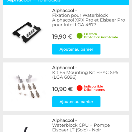
Alphacool
16
EK Water Blocks
1
Alphacool
-
Fixation pour Waterblock
Alphacool XPX Pro et Eisbaer Pro
Disponibilité / Promotions
pour Intel LGA 4677
Articles en stock
En stock
19,90 €
Articles en promotions
Expédition immédiate
Appliquer
Ajouter au panier
Alphacool
-
Kit ES Mounting Kit EPYC SP5
(LGA 6096)
Indisponible
10,90 €
Délai inconnu
Ajouter au panier
Alphacool
-
Waterblock CPU + Pompe
Eisbaer LT (Solo) - Noir