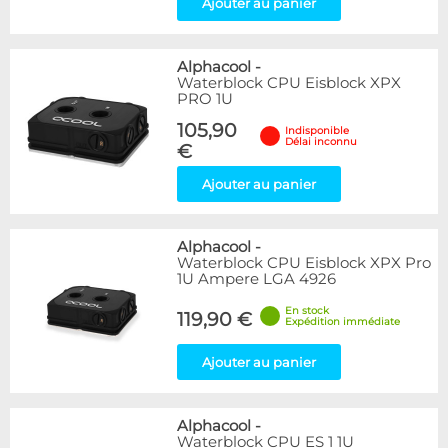
Ajouter au panier
Alphacool
-
Waterblock CPU Eisblock XPX
PRO 1U
105,90
Indisponible
Délai inconnu
€
Ajouter au panier
Alphacool
-
Waterblock CPU Eisblock XPX Pro
1U Ampere LGA 4926
En stock
119,90 €
Expédition immédiate
Ajouter au panier
Alphacool
-
Waterblock CPU ES 1 1U