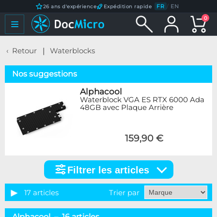
FR
/
EN
26 ans d'expérience
Expédition rapide
0
Retour
Waterblocks
Nos suggestions
Alphacool
Waterblock VGA ES RTX 6000 Ada
48GB avec Plaque Arrière
159,90 €
Filtrer les articles
Filtrer
les
articles
17 articles
Trier par
Marque
Alphacool – 16 articles