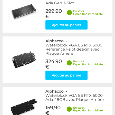
Ada Gen. 1-Slot
299,90
En stock
Expédition immédiate
€
Ajouter au panier
Alphacool
-
Waterblock VGA ES RTX 5080
Reference 1-slot design avec
Plaque Arrière
324,90
En stock
Expédition immédiate
€
Ajouter au panier
Alphacool
-
Waterblock VGA ES RTX 6000
Ada 48GB avec Plaque Arrière
159,90
En stock
Expédition immédiate
€