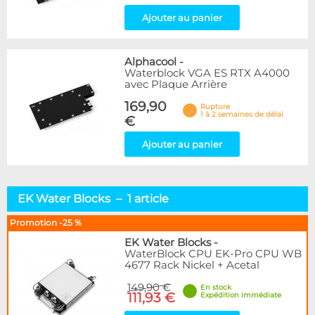
Ajouter au panier
Alphacool
-
Waterblock VGA ES RTX A4000
avec Plaque Arrière
169,90
Rupture
1 à 2 semaines de délai
€
Ajouter au panier
EK Water Blocks – 1 article
Promotion -25 %
EK Water Blocks
-
WaterBlock CPU EK-Pro CPU WB
4677 Rack Nickel + Acetal
149,90 €
En stock
111,93 €
Expédition immédiate