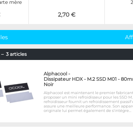
carte mère
€
2,70 €
cles
Af
– 3 articles
Alphacool
-
Dissipateur HDX - M.2 SSD M01 - 80m
Noir
Alphacool est maintenant le premier fabricant
proposer un mini refroidisseur pour les SSD M.
refroidisseur fournit un refroidissement passif
assure une meilleure performance. Son appa
originale lui permet également de s'intégre…