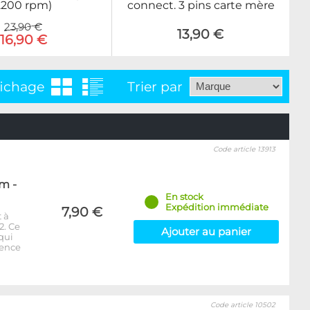
2200 rpm)
connect. 3 pins carte mère
23,90 €
13,90 €
16,90 €
fichage
Trier par
Code article 13913
m -
En stock
Expédition immédiate
7,90 €
 à
2. Ce
Ajouter au panier
 qui
rence
Code article 10502