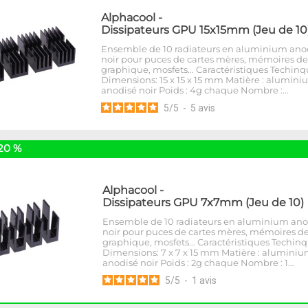
Alphacool
-
Dissipateurs GPU 15x15mm (Jeu de 10
Ensemble de 10 radiateurs en aluminium ano
noir pour puces de cartes mères, mémoires de
graphique, mosfets... Caractéristiques Techinq
Dimensions: 15 x 15 x 15 mm Matière : alumin
anodisé noir Poids : 4g chaque Nombre :…
5
/
5
-
5
avis
20 %
Alphacool
-
Dissipateurs GPU 7x7mm (Jeu de 10)
Ensemble de 10 radiateurs en aluminium ano
noir pour puces de cartes mères, mémoires de
graphique, mosfets... Caractéristiques Techinq
Dimensions: 7 x 7 x 15 mm Matière : alumini
anodisé noir Poids : 2g chaque Nombre : 1…
5
/
5
-
1
avis