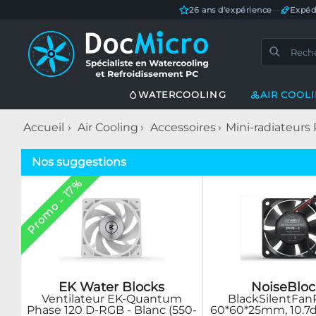
26 ans d'expérience
—
Expéd
WATERCOOLING
AIR COOL
Accueil
Air Cooling
Accessoires
Mini-radiateurs 
Nos suggestions
Promo - 17%
EK Water Blocks
NoiseBloc
Ventilateur EK-Quantum
BlackSilentFan
Phase 120 D-RGB - Blanc (550-
60*60*25mm, 10.7d