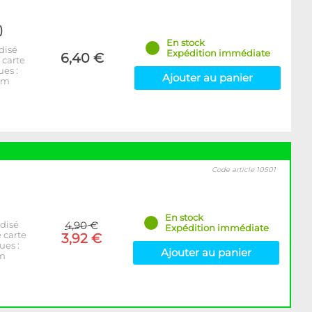
)
En stock
disé
Expédition immédiate
6,40 €
 carte
ues :
Ajouter au panier
ium
Code article 10501
En stock
disé
4,90 €
Expédition immédiate
 carte
3,92 €
ues :
Ajouter au panier
um