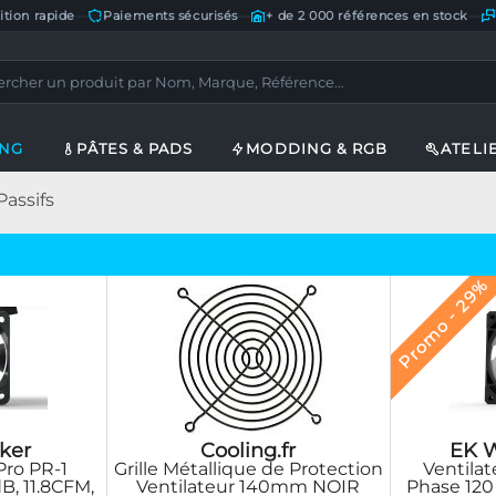
ition rapide
—
Paiements sécurisés
—
+ de 2 000 références en stock
—
ING
PÂTES & PADS
MODDING & RGB
ATELI
Passifs
Promo - 29%
EK W
ker
Cooling.fr
Ventila
Pro PR-1
Grille Métallique de Protection
Phase 120
B, 11.8CFM,
Ventilateur 140mm NOIR