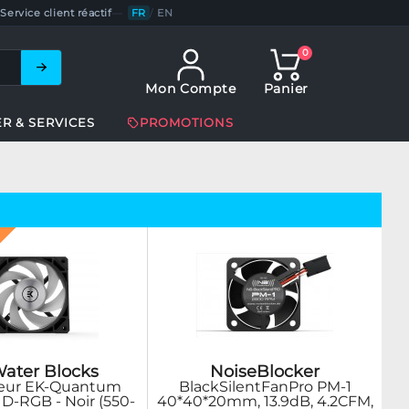
Service client réactif
—
FR
/
EN
0
Mon Compte
Panier
ER & SERVICES
PROMOTIONS
ater Blocks
NoiseBlocker
teur EK-Quantum
BlackSilentFanPro PM-1
 D-RGB - Noir (550-
40*40*20mm, 13.9dB, 4.2CFM,