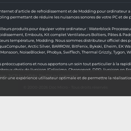
 Internet d’article de refroidissement et de Modding pour ordinateur
ng permettant de réduire les nuisances sonores de votre PC et de pr
lleurs produits pour équiper votre ordinateur :
Waterblock Processeu
roidissement
,
Embouts
,
Kit complet
Ventilateurs Boîtiers
,
Pâtes & Pad
teurs température
,
Modding
. Nous sommes distributeur officiel des
quaComputer
,
Arctic Silver
,
BARROW
,
BitFenix
,
Bykski
,
Eheim
,
EK Wat
,
Monsoon
,
NoiseBlocker
,
Phobya
,
SwifTech
,
Thermal Grizzly
,
Tygon
,
W
 préoccupations et nous apportons un soin tout particulier à la rapidit
ux choix de livraison (Colissimo, Chronopost, DPD, livraison en Fr
re, 3xCB by Cofidis, PayPal ou Virement).
ir une expérience utilisateur optimale et de permettre la réalisatio
© 2000-2026
Doc Micro
- Tous droits réservés