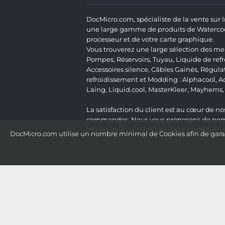
DocMicro.com, spécialiste de la vente sur
une large gamme de produits de Watercooli
processeur et de votre carte graphique.
Vous trouverez une large sélection des mei
Pompes
,
Réservoirs
,
Tuyau
,
Liquide de ref
Accessoires silence
,
Câbles Gainés
,
Régula
refroidissement et Modding :
Alphacool
,
A
Laing
,
Liquid.cool
,
MasterKleer
,
Mayhems
La satisfaction du client est au cœur de nos
commandes. Nous vous proposons de nombre
modes de paiement sécurisés (Carte bancai
DocMicro.com utilise un nombre minimal de Cookies afin de garant