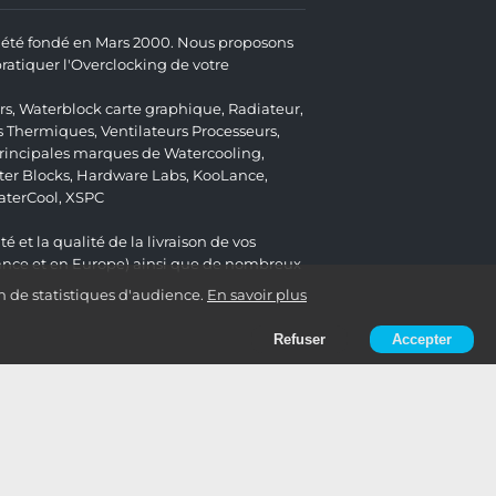
 a été fondé en Mars 2000. Nous proposons
atiquer l'Overclocking de votre
rs
,
Waterblock carte graphique
,
Radiateur
,
s Thermiques
,
Ventilateurs Processeurs
,
 principales marques de Watercooling,
er Blocks
,
Hardware Labs
,
KooLance
,
aterCool
,
XSPC
é et la qualité de la livraison de vos
ance et en Europe) ainsi que de nombreux
n de statistiques d'audience.
En savoir plus
Refuser
Accepter