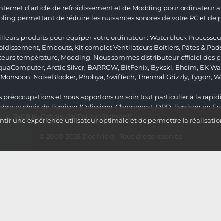
 Internet d’article de refroidissement et de Modding pour ordinateur
ng permettant de réduire les nuisances sonores de votre PC et de pr
lleurs produits pour équiper votre ordinateur :
Waterblock Processeu
roidissement
,
Embouts
,
Kit complet
Ventilateurs Boîtiers
,
Pâtes & Pad
teurs température
,
Modding
. Nous sommes distributeur officiel des
quaComputer
,
Arctic Silver
,
BARROW
,
BitFenix
,
Bykski
,
Eheim
,
EK Wat
,
Monsoon
,
NoiseBlocker
,
Phobya
,
SwifTech
,
Thermal Grizzly
,
Tygon
,
W
 préoccupations et nous apportons un soin tout particulier à la rapidit
ux choix de livraison (Colissimo, Chronopost, DPD, livraison en Fr
re, 3xCB by Cofidis, PayPal ou Virement).
ir une expérience utilisateur optimale et de permettre la réalisatio
© 2000-2026
Doc Micro
- Tous droits réservés