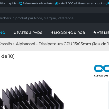
ition rapide
—
Paiements sécurisés
—
+ de 2 000 références en stock
—
ING
PÂTES & PADS
MODDING & RGB
ATELI
Passifs
Alphacool - Dissipateurs GPU 15x15mm (Jeu de 1
de 10)