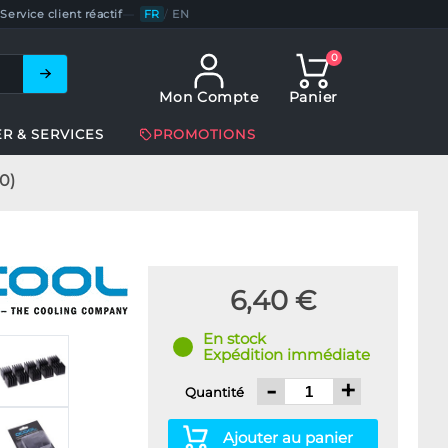
Service client réactif
—
FR
/
EN
0
Mon Compte
Panier
ER & SERVICES
PROMOTIONS
0)
6,40 €
En stock
Expédition immédiate
-
+
Quantité
Ajouter au panier