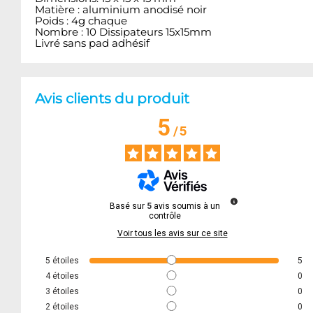
Matière : aluminium
anodisé noir
Poids :
4g
chaque
Nombre
:
10
Dissipateurs
15x15mm
Livré sans pad adhésif
Avis clients du produit
5
/
5
Basé sur
5
avis soumis à un
contrôle
Voir tous les avis sur ce site
5
étoiles
5
4
étoiles
0
3
étoiles
0
2
étoiles
0