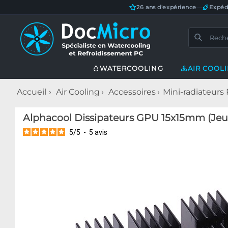
26 ans d'expérience
—
Expéd
WATERCOOLING
AIR COOL
Accueil
Air Cooling
Accessoires
Mini-radiateurs 
Alphacool Dissipateurs GPU 15x15mm (Jeu 
5
/
5
-
5
avis