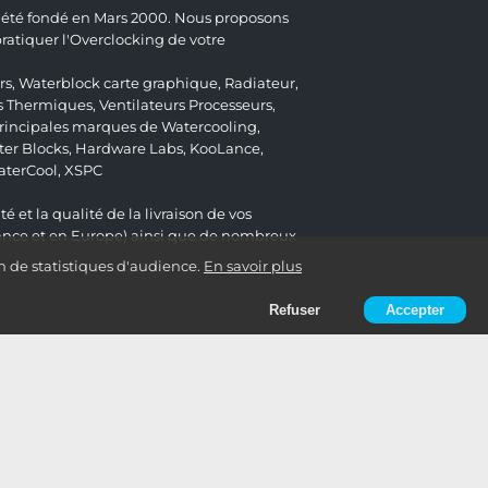
 a été fondé en Mars 2000. Nous proposons
atiquer l'Overclocking de votre
rs
,
Waterblock carte graphique
,
Radiateur
,
s Thermiques
,
Ventilateurs Processeurs
,
 principales marques de Watercooling,
er Blocks
,
Hardware Labs
,
KooLance
,
aterCool
,
XSPC
é et la qualité de la livraison de vos
ance et en Europe) ainsi que de nombreux
n de statistiques d'audience.
En savoir plus
Refuser
Accepter