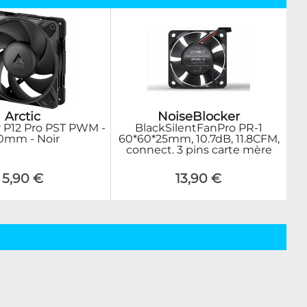
Arctic
NoiseBlocker
r P12 Pro PST PWM -
BlackSilentFanPro PR-1
0mm - Noir
60*60*25mm, 10.7dB, 11.8CFM,
connect. 3 pins carte mère
5,90 €
13,90 €