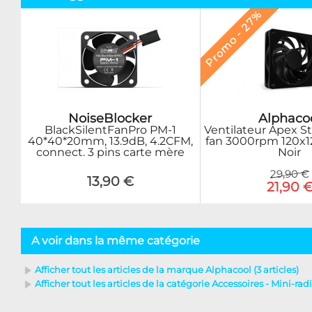
Promo - 27%
Alphaco
NoiseBlocker
Ventilateur Apex S
BlackSilentFanPro PM-1
fan 3000rpm 120x
40*40*20mm, 13.9dB, 4.2CFM,
Noir
connect. 3 pins carte mère
29,90 €
13,90 €
21,90 
A voir dans la même catégorie
Afficher tout les articles de la marque Alphacool (3 articles)
Afficher tout les articles de la catégorie Accessoires - Mini-radi