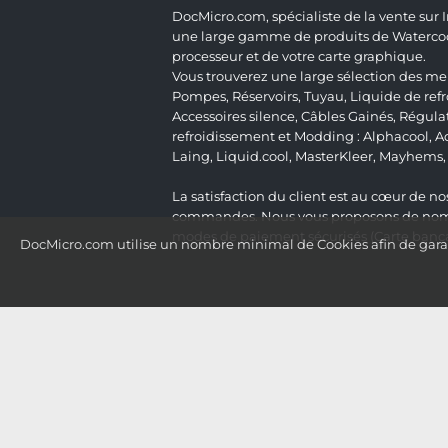
DocMicro.com, spécialiste de la vente sur
une large gamme de produits de Watercooli
processeur et de votre carte graphique.
Vous trouverez une large sélection des mei
Pompes
,
Réservoirs
,
Tuyau
,
Liquide de ref
Accessoires silence
,
Câbles Gainés
,
Régula
refroidissement et Modding :
Alphacool
,
A
Laing
,
Liquid.cool
,
MasterKleer
,
Mayhems
La satisfaction du client est au cœur de nos
commandes. Nous vous proposons de nombre
modes de paiement sécurisés (Carte bancai
DocMicro.com utilise un nombre minimal de Cookies afin de garant