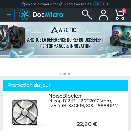
FR
/
EN
26 ans d'expérience
Expédition rapide
0
Promotion du jour
NoiseBlocker
eLoop B12-P - 120*120*25mm,
<28.4dB, 83CFM, 800-2000RPM
22,90 €