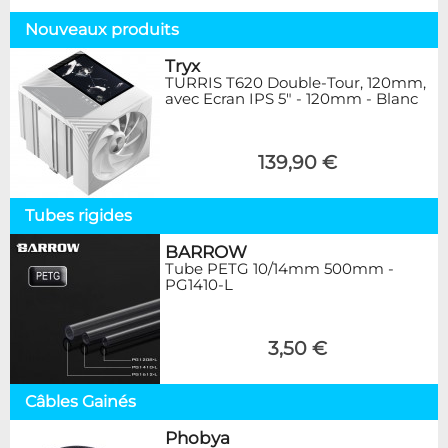
Nouveaux produits
Tryx
TURRIS T620 Double-Tour, 120mm,
avec Ecran IPS 5" - 120mm - Blanc
139,90 €
Tubes rigides
BARROW
Tube PETG 10/14mm 500mm -
PG1410-L
3,50 €
Câbles Gainés
Phobya