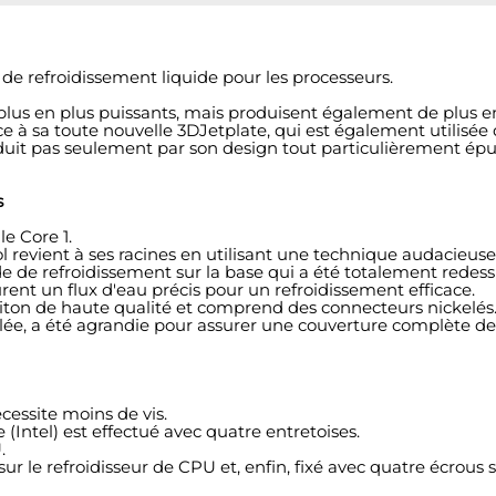
 de refroidissement liquide pour les processeurs.
lus en plus puissants, mais produisent également de plus en 
 à sa toute nouvelle 3DJetplate, qui est également utilisée da
uit pas seulement par son design tout particulièrement ép
s
e Core 1.
l revient à ses racines en utilisant une technique audacieuse
de de refroidissement sur la base qui a été totalement redess
surent un flux d'eau précis pour un refroidissement efficace.
 laiton de haute qualité et comprend des connecteurs nickelés
elée, a été agrandie pour assurer une couverture complète d
essite moins de vis.
(Intel) est effectué avec quatre entretoises.
.
 le refroidisseur de CPU et, enfin, fixé avec quatre écrous su