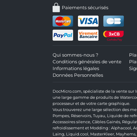
Paiements sécurisés
Qui sommes-nous ?
Pla
Conditions générales de vente
Pla
Informations légales
Sig
Données Personnelles
DocMicro.com, spécialiste de la vente sur
une large gamme de produits de Watercooli
processeur et de votre carte graphique.
Vous trouverez une large sélection des mei
Pompes
,
Réservoirs
,
Tuyau
,
Liquide de ref
Accessoires silence
,
Câbles Gainés
,
Régula
refroidissement et Modding :
Alphacool
,
A
Laing
,
Liquid.cool
,
MasterKleer
,
Mayhems