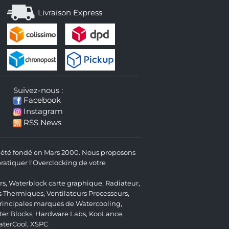
Livraison Express
Suivez-nous :
Facebook
Instagram
RSS News
 a été fondé en Mars 2000. Nous proposons
atiquer l'Overclocking de votre
rs
,
Waterblock carte graphique
,
Radiateur
,
s Thermiques
,
Ventilateurs Processeurs
,
 principales marques de Watercooling,
er Blocks
,
Hardware Labs
,
KooLance
,
aterCool
,
XSPC