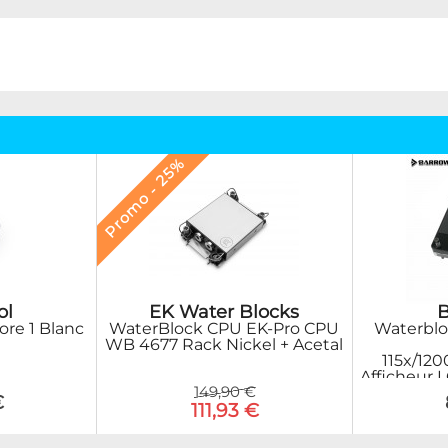
Promo - 25%
EK Water Blocks
ol
WaterBlock CPU EK-Pro CPU
re 1 Blanc
Waterblo
WB 4677 Rack Nickel + Acetal
115x/120
Afficheur L
149,90 €
€
111,93 €