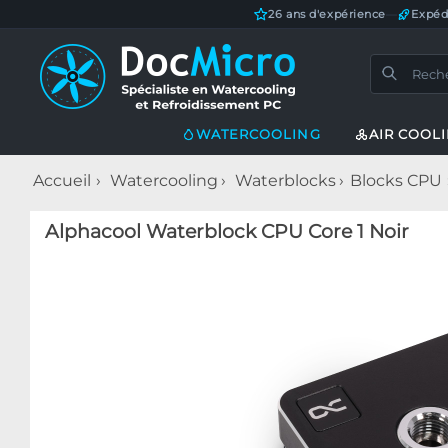
26 ans d'expérience
—
Expéd
WATERCOOLING
AIR COOL
Accueil
Watercooling
Waterblocks
Blocks CPU
Alphacool Waterblock CPU Core 1 Noir