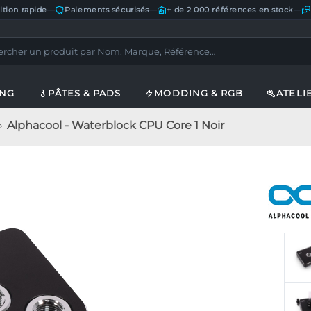
ition rapide
—
Paiements sécurisés
—
+ de 2 000 références en stock
—
ING
PÂTES & PADS
MODDING & RGB
ATELI
Alphacool - Waterblock CPU Core 1 Noir