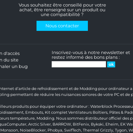
Vous souhaitez être conseillé pour votre
achat, être renseigné sur un produit ou
une compatibilité ?
Nous contacter
Inscrivez-vous à notre newsletter et
n d'accès
restez informé des bons plans :
n du site
naler un bug
 Internet d’article de refroidissement et de Modding pour ordinateur
ng permettant de réduire les nuisances sonores de votre PC et de pr
lleurs produits pour équiper votre ordinateur :
Waterblock Processeu
roidissement
,
Embouts
,
Kit complet
Ventilateurs Boîtiers
,
Pâtes & Pad
teurs température
,
Modding
. Nous sommes distributeur officiel des
quaComputer
,
Arctic Silver
,
BARROW
,
BitFenix
,
Bykski
,
Eheim
,
EK Wat
,
Monsoon
,
NoiseBlocker
,
Phobya
,
SwifTech
,
Thermal Grizzly
,
Tygon
,
W