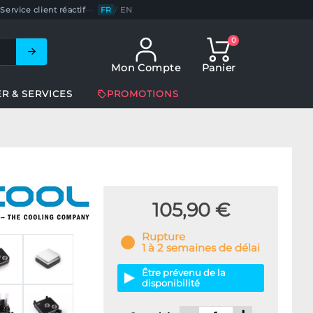
Service client réactif
—
FR
/
EN
0
Mon Compte
Panier
ER & SERVICES
PROMOTIONS
105,90 €
Rupture
1 à 2 semaines de délai
Être prévenu de la
disponibilité