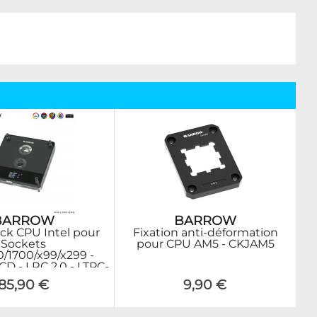
BARROW
BARROW
ck CPU Intel pour
Fixation anti-déformation
Sockets
pour CPU AM5 - CKJAM5
0/1700/x99/x299 -
CD - LRC 2.0 - LTPC-
04N
85,90 €
9,90 €