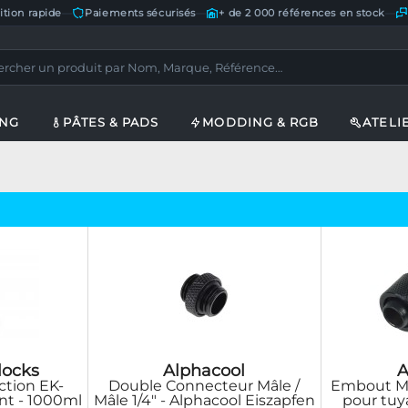
ition rapide
—
Paiements sécurisés
—
+ de 2 000 références en stock
—
ING
PÂTES & PADS
MODDING & RGB
ATELI
locks
Alphacool
A
ction EK-
Double Connecteur Mâle /
Embout Mé
nt - 1000ml
Mâle 1/4" - Alphacool Eiszapfen
pour tuy