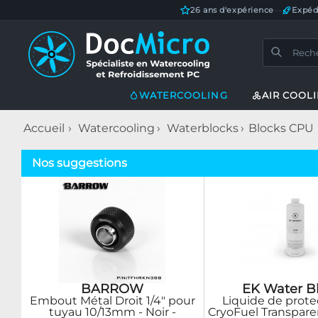
26 ans d'expérience
—
Expéd
WATERCOOLING
AIR COOL
Accueil
Watercooling
Waterblocks
Blocks CPU
Nos suggestions
BARROW
EK Water B
Embout Métal Droit 1/4" pour
Liquide de prote
tuyau 10/13mm - Noir -
CryoFuel Transpare