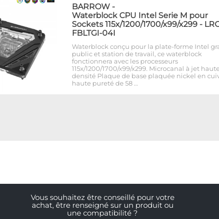
BARROW
-
Waterblock CPU Intel Serie M pour
Sockets 115x/1200/1700/x99/x299 - LRC 
FBLTGI-04I
Waterblock conçu pour la plate-forme Intel g
public et station de travail, ce waterblock
fonctionnera avec les processeurs
115x/1200/1700/x99/x299. Microcanal à jet haut
densité Plaque de base plaquée nickel en cui
haute pureté de 58 …
Vous souhaitez être conseillé pour votre
achat, être renseigné sur un produit ou
une compatibilité ?