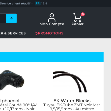
Service client réactif
—
FR
/
EN
0
Mon Compte
Panier
ER & SERVICES
PROMOTIONS
lphacool
EK Water Blocks
tal Coudé 90° 1/4"
Tuyau EK-Tube ZMT Noir Mat
au 10/13mm - Noir
9,5/15,9mm - Au mètre