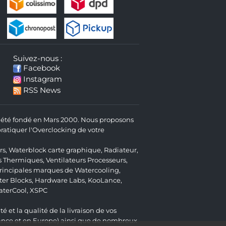
Suivez-nous :
Facebook
Instagram
RSS News
 a été fondé en Mars 2000. Nous proposons
atiquer l'Overclocking de votre
rs
,
Waterblock carte graphique
,
Radiateur
,
s Thermiques
,
Ventilateurs Processeurs
,
 principales marques de Watercooling,
er Blocks
,
Hardware Labs
,
KooLance
,
aterCool
,
XSPC
é et la qualité de la livraison de vos
ance et en Europe) ainsi que de nombreux