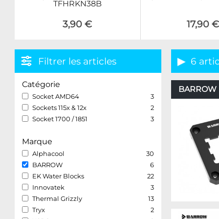
TFHRKN38B
3,90 €
17,90 
Filtrer les articles
6 arti
Catégorie
BARROW – 
Socket AMD64
3
Sockets 115x & 12x
2
Socket 1700 / 1851
3
Marque
Alphacool
30
BARROW
6
EK Water Blocks
22
Innovatek
3
Thermal Grizzly
13
Tryx
2