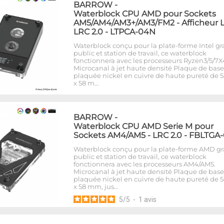
BARROW
-
Waterblock CPU AMD pour Sockets
AM5/AM4/AM3+/AM3/FM2 - Afficheur L
LRC 2.0 - LTPCA-04N
Waterblock conçu pour la plate-forme Intel g
public et station de travail, ce waterblock
fonctionnera avec les processeurs Ryzen3/5/7X
Microcanal à jet haute densité Plaque de base
plaquée nickel en cuivre de haute pureté de
x 58 m…
BARROW
-
Waterblock CPU AMD Serie M pour
Sockets AM4/AM5 - LRC 2.0 - FBLTGA
Waterblock conçu pour la plate-forme AMD g
public et station de travail, ce waterblock
fonctionnera avec les processeurs AM4/AM5.
Microcanal à jet haute densité Plaque de base
plaquée nickel en cuivre de haute pureté de
x 58 mm, jus…
5
/
5
-
1
avis