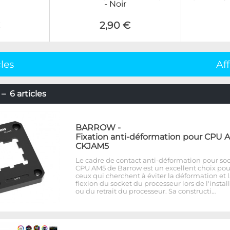
- Noir
€
2,90 €
cles
Af
6 articles
BARROW
-
Fixation anti-déformation pour CPU 
CKJAM5
Le cadre de contact anti-déformation pour so
CPU AM5 de Barrow est un excellent choix pou
ceux qui cherchent à éviter la déformation et 
flexion du socket du processeur lors de l'instal
ou du retrait du processeur. Sa constructi…