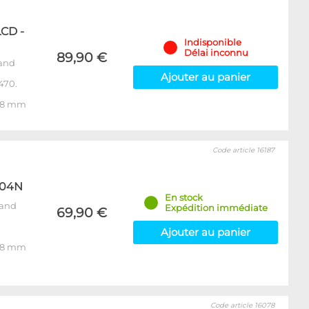
CD -
Indisponible
Délai inconnu
89,90 €
rand
Ajouter au panier
470.
 58 mm
Code article 16187
-04N
En stock
rand
Expédition immédiate
69,90 €
Ajouter au panier
 58 mm
Code article 16078