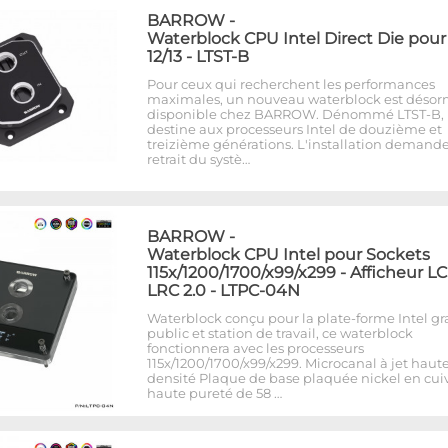
BARROW
-
Waterblock CPU Intel Direct Die pour
12/13 - LTST-B
Pour ceux qui recherchent les performances
maximales, un nouveau waterblock est désor
disponible chez BARROW. Dénommé LTST-B, i
destine aux processeurs Intel de douzième et
treizième générations. L'installation demande
retrait du systè…
BARROW
-
Waterblock CPU Intel pour Sockets
115x/1200/1700/x99/x299 - Afficheur LC
LRC 2.0 - LTPC-04N
Waterblock conçu pour la plate-forme Intel g
public et station de travail, ce waterblock
fonctionnera avec les processeurs
115x/1200/1700/x99/x299. Microcanal à jet haut
densité Plaque de base plaquée nickel en cui
haute pureté de 58 …