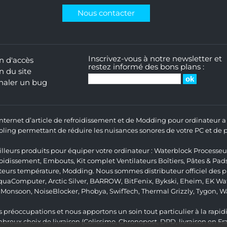
Nous contacter
Inscrivez-vous à notre newsletter et
n d'accès
restez informé des bons plans :
n du site
naler un bug
 Internet d’article de refroidissement et de Modding pour ordinateur
ng permettant de réduire les nuisances sonores de votre PC et de pr
lleurs produits pour équiper votre ordinateur :
Waterblock Processeu
roidissement
,
Embouts
,
Kit complet
Ventilateurs Boîtiers
,
Pâtes & Pad
teurs température
,
Modding
. Nous sommes distributeur officiel des
quaComputer
,
Arctic Silver
,
BARROW
,
BitFenix
,
Bykski
,
Eheim
,
EK Wat
,
Monsoon
,
NoiseBlocker
,
Phobya
,
SwifTech
,
Thermal Grizzly
,
Tygon
,
W
 préoccupations et nous apportons un soin tout particulier à la rapidit
ux choix de livraison (Colissimo, Chronopost, DPD, livraison en Fr