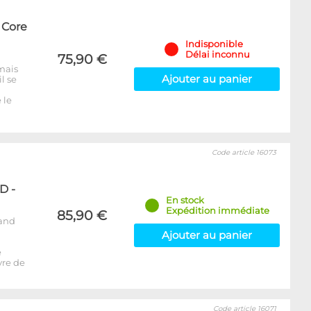
 Core
Indisponible
Délai inconnu
75,90 €
mais
Ajouter au panier
l se
 le
Code article 16073
D -
En stock
Expédition immédiate
85,90 €
rand
Ajouter au panier
e
vre de
Code article 16071