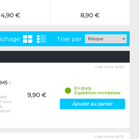
4,90 €
8,90 €
fichage
Trier par
Code article 16065
AM5 -
En stock
Expédition immédiate
9,90 €
cket
r tous
Ajouter au panier
la
lation
Code article 16075