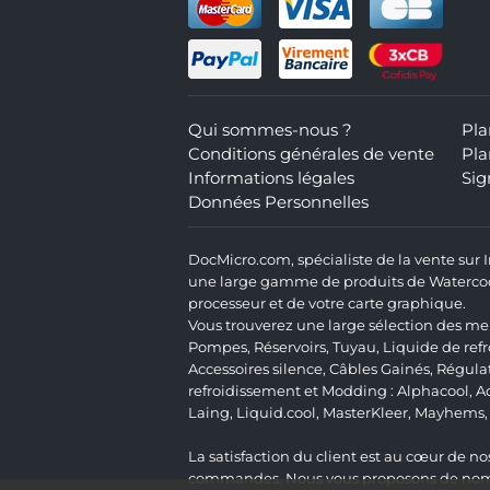
Qui sommes-nous ?
Pla
Conditions générales de vente
Pla
Informations légales
Sig
Données Personnelles
DocMicro.com, spécialiste de la vente sur
une large gamme de produits de Watercooli
processeur et de votre carte graphique.
Vous trouverez une large sélection des mei
Pompes
,
Réservoirs
,
Tuyau
,
Liquide de ref
Accessoires silence
,
Câbles Gainés
,
Régula
refroidissement et Modding :
Alphacool
,
A
Laing
,
Liquid.cool
,
MasterKleer
,
Mayhems
La satisfaction du client est au cœur de nos
commandes. Nous vous proposons de nombre