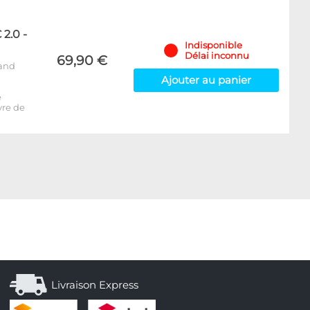
2.0 -
Indisponible
Délai inconnu
69,90 €
rand
Ajouter au panier
e
vre de
Livraison Express