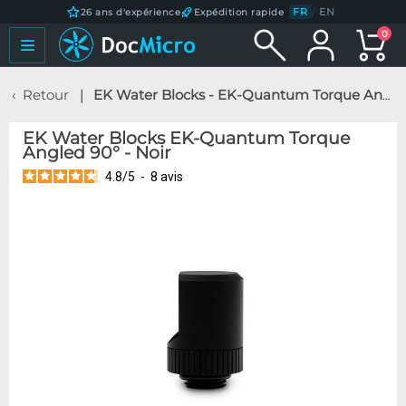
FR
/
EN
26 ans d'expérience
Expédition rapide
0
Retour
EK Water Blocks - EK-Quantum Torque Angled 90° - Noir
EK Water Blocks EK-Quantum Torque
Angled 90° - Noir
4.8
/
5
-
8
avis