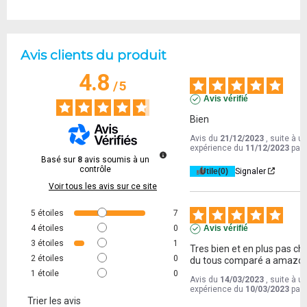
Avis clients du produit
4.8
/
5
Avis vérifié
Bien
Avis du
21/12/2023
, suite à u
expérience du
11/12/2023
par
Basé sur
8
avis soumis à un
contrôle
Utile
(0)
Signaler
Voir tous les avis sur ce site
5
étoiles
7
4
étoiles
0
Avis vérifié
3
étoiles
1
Tres bien et en plus pas ché
2
étoiles
0
du tous comparé a amazo
1
étoile
0
Avis du
14/03/2023
, suite à u
expérience du
10/03/2023
par
Trier les avis