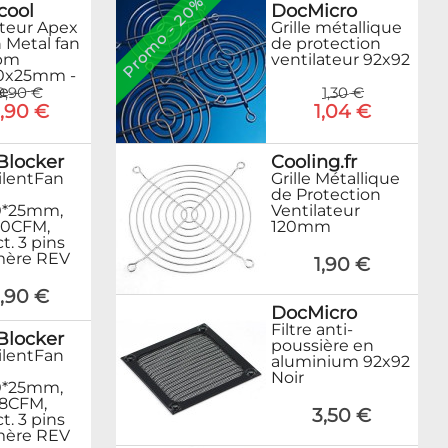
Promo - 20%
cool
DocMicro
ateur Apex
Grille métallique
 Metal fan
de protection
pm
ventilateur 92x92
20x25mm -
e
9,90 €
1,30 €
9,90 €
1,04 €
Blocker
Cooling.fr
ilentFan
Grille Métallique
de Protection
0*25mm,
Ventilateur
40CFM,
120mm
t. 3 pins
mère REV
1,90 €
,90 €
DocMicro
Filtre anti-
Blocker
poussière en
ilentFan
aluminium 92x92
Noir
0*25mm,
58CFM,
3,50 €
t. 3 pins
mère REV