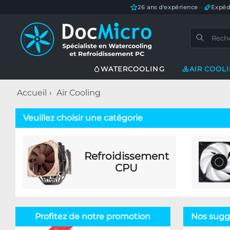
26 ans d'expérience
—
Expéd
WATERCOOLING
AIR COOL
Accueil
Air Cooling
Veuillez choisir une catégorie
Refroidissement
CPU
Profitez de notre promotion
Nos sugge