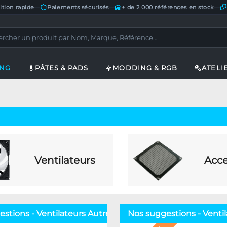
ition rapide
—
Paiements sécurisés
—
+ de 2 000 références en stock
—
ING
PÂTES & PADS
MODDING & RGB
ATELI
Ventilateurs
Acce
stions - Ventilateurs Autres
Nos suggestions - Vent