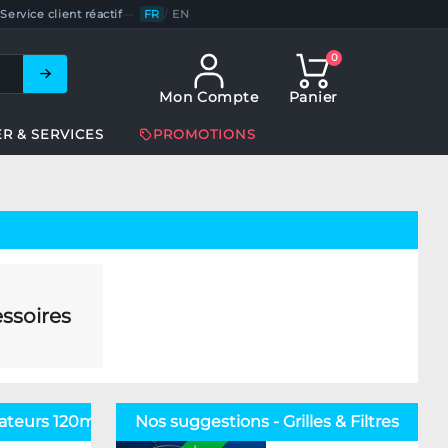
Service client réactif
—
FR
/
EN
0
Mon Compte
Panier
ER & SERVICES
PROMOTIONS
ssoires
ilateurs 120mm
Nos suggestions - Grilles & Filtres