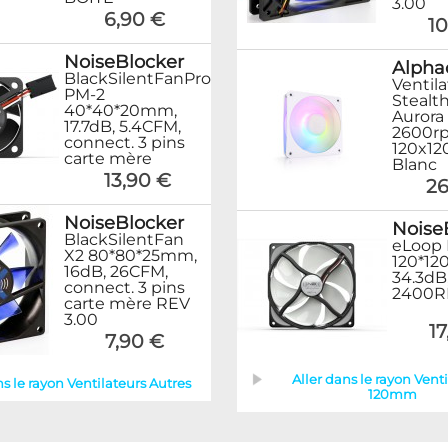
3.00
6,90 €
10
NoiseBlocker
Alpha
BlackSilentFanPro
Ventil
PM-2
Stealt
40*40*20mm,
Aurora
17.7dB, 5.4CFM,
2600r
connect. 3 pins
120x1
carte mère
Blanc
13,90 €
26
NoiseBlocker
Noise
BlackSilentFan
eLoop 
X2 80*80*25mm,
120*12
16dB, 26CFM,
34.3dB
connect. 3 pins
2400
carte mère REV
3.00
1
7,90 €
Aller dans le rayon Vent
ns le rayon Ventilateurs Autres
120mm