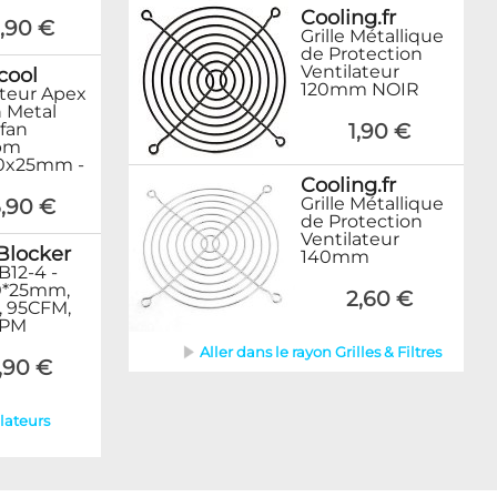
Cooling.fr
,90 €
Grille Métallique
de Protection
Ventilateur
cool
120mm NOIR
ateur Apex
h Metal
 fan
1,90 €
pm
20x25mm -
Cooling.fr
Grille Métallique
,90 €
de Protection
Ventilateur
Blocker
140mm
B12-4 -
0*25mm,
2,60 €
, 95CFM,
RPM
Aller dans le rayon Grilles & Filtres
7,90 €
ilateurs