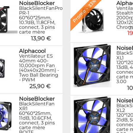
Promo - 33%
Alpha
NoiseBlocker
Ventil
BlackSilentFanPro
Stealth
PR-1
2000r
60*60*25mm,
120x1
10.7dB, 11.8CFM,
Chrom
connect. 3 pins
2
carte mère
1
13,90 €
Noise
Alphacool
BlackS
Ventilateur ES
XL1
40mm 400-
120*12
10,000rpm Fan
13dB, 
(40x40x20mm) -
connec
Two Ball Bearing
carte 
- PWM
3.00
25,90 €
10
NoiseBlocker
Noise
BlackSilentFan
BlackS
XR1
XL2
60*60*25mm,
120*12
11dB, 10.6CFM,
21dB, 
connect. 3 pins
connec
carte mère
carte 
BOITE