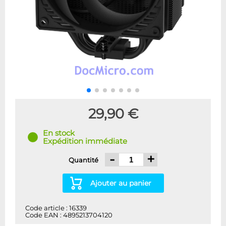
29,90 €
En stock
Expédition immédiate
-
+
Quantité
Ajouter au panier
Code article : 16339
Code EAN : 4895213704120