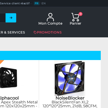
Service client réactif
—
FR
/
EN
0
Mon Compte
Panier
ER & SERVICES
PROMOTIONS
lphacool
NoiseBlocker
r Apex Stealth Metal
BlackSilentFan XL2
pm 120x120x25mm -
120*120*25mm, 21dB, 58CFM,