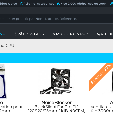
ition rapide
—
Paiements sécurisés
—
+ de 2 000 références en stock
—
ING
PÂTES & PADS
MODDING & RGB
ATELI
rad CPU
Promo - 27%
o
A
NoiseBlocker
ration pour
Ventilateu
BlackSilentFanPro PL1
 92mm
fan 3000r
120*120*25mm, 11dB, 40CFM,