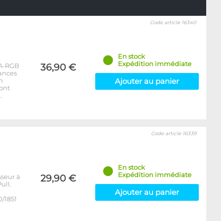
Code article 16340
En stock
Expédition immédiate
 A-RGB
36,90 €
ances
n
Ajouter au panier
ont
…
Code article 16339
En stock
Expédition immédiate
sseur à
29,90 €
ull.
Ajouter au panier
0/1851