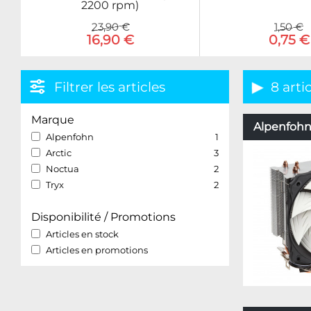
2200 rpm)
23,90 €
1,50 €
16,90 €
0,75 €
Filtrer les articles
8 arti
Marque
Alpenfohn 
Alpenfohn
1
Arctic
3
Noctua
2
Tryx
2
Disponibilité / Promotions
Articles en stock
Articles en promotions