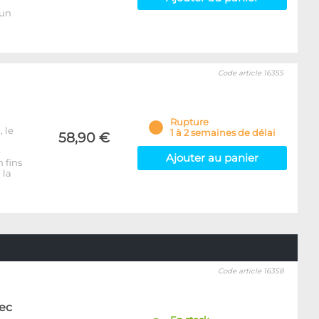
 un
Code article 16355
Rupture
 le
1 à 2 semaines de délai
58,90 €
e
Ajouter au panier
 fins
 la
Code article 16358
ec