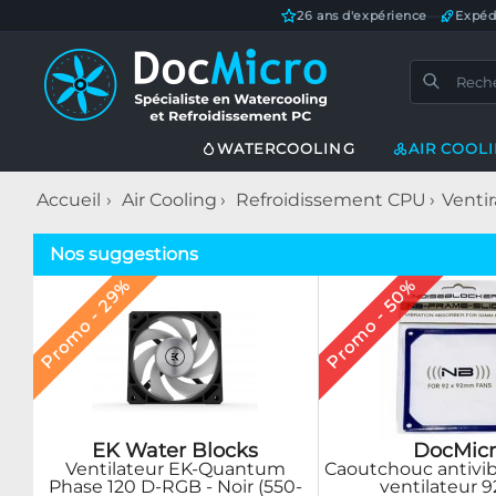
26 ans d'expérience
—
Expéd
WATERCOOLING
AIR COOL
Accueil
Air Cooling
Refroidissement CPU
Venti
Nos suggestions
Promo - 29%
Promo - 50%
EK Water Blocks
DocMicr
Ventilateur EK-Quantum
Caoutchouc antivib
Phase 120 D-RGB - Noir (550-
ventilateur