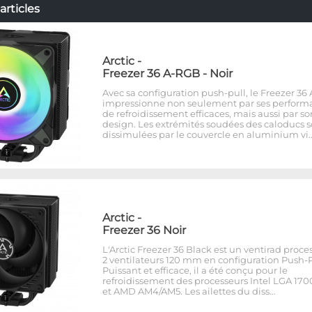
articles
Arctic
-
Freezer 36 A-RGB - Noir
Avec sa configuration push-pull, le Freezer 36
impressionne non seulement par ses perform
de refroidissement efficaces, mais aussi par so
design. Les extrémités soudées des caloducs s
dissimulées par le couvercle en aluminium vi
Arctic
-
Freezer 36 Noir
L'Arctic Freezer 36 Black est un ventirad proce
2 ventilateurs 120 mm en configuration Push-P
Puissant et efficace, il a été conçu pour le
refroidissement des processeurs Intel LGA 170
et AMD AM4/AM5. Les ailettes du diss…