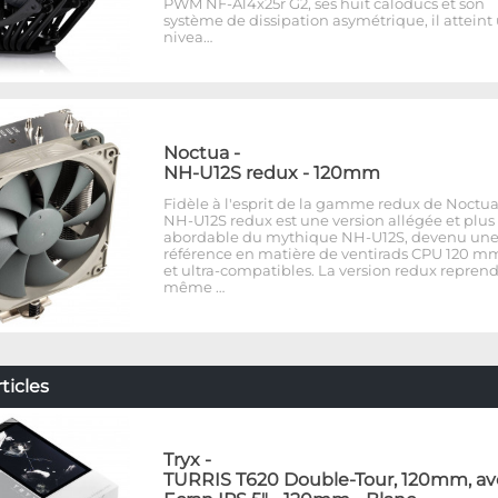
PWM NF-A14x25r G2, ses huit caloducs et son
système de dissipation asymétrique, il atteint
nivea…
Noctua
-
NH-U12S redux - 120mm
Fidèle à l'esprit de la gamme redux de Noctua,
NH-U12S redux est une version allégée et plus
abordable du mythique NH-U12S, devenu un
référence en matière de ventirads CPU 120 mm
et ultra-compatibles. La version redux reprend
même …
ticles
Tryx
-
TURRIS T620 Double-Tour, 120mm, av