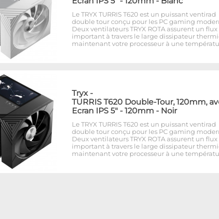
Ecran IPS 5" - 120mm - Blanc
Le TRYX TURRIS T620 est un puissant ventirad
double tour conçu pour les PC gaming moder
Deux ventilateurs TRYX ROTA assurent un flux 
important à travers le large dissipateur therm
maintenant votre processeur à une températu
Tryx
-
TURRIS T620 Double-Tour, 120mm, av
Ecran IPS 5" - 120mm - Noir
Le TRYX TURRIS T620 est un puissant ventirad
double tour conçu pour les PC gaming moder
Deux ventilateurs TRYX ROTA assurent un flux 
important à travers le large dissipateur therm
maintenant votre processeur à une températu