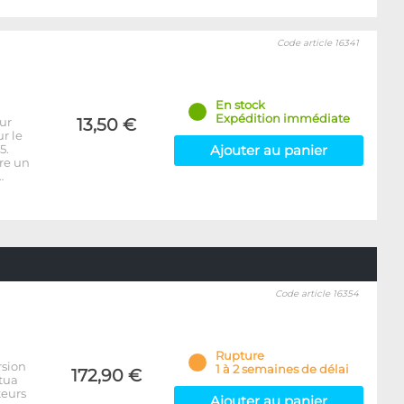
Code article 16341
En stock
Expédition immédiate
ur
13,50 €
r le
5.
Ajouter au panier
ure un
…
Code article 16354
Rupture
rsion
1 à 2 semaines de délai
172,90 €
tua
teurs
Ajouter au panier