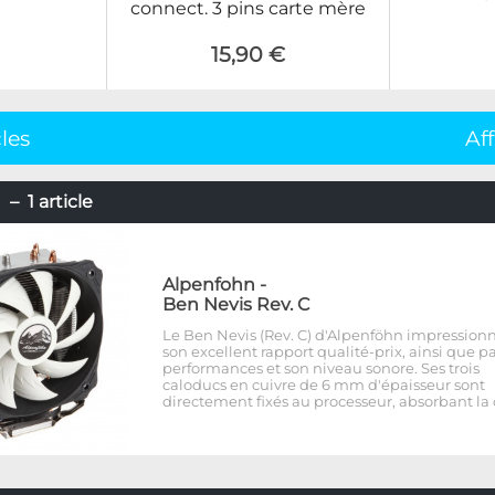
connect. 3 pins carte mère
15,90 €
cles
Af
– 1 article
Alpenfohn
-
Ben Nevis Rev. C
Le Ben Nevis (Rev. C) d'Alpenföhn impression
son excellent rapport qualité-prix, ainsi que pa
performances et son niveau sonore. Ses trois
caloducs en cuivre de 6 mm d'épaisseur sont
directement fixés au processeur, absorbant la