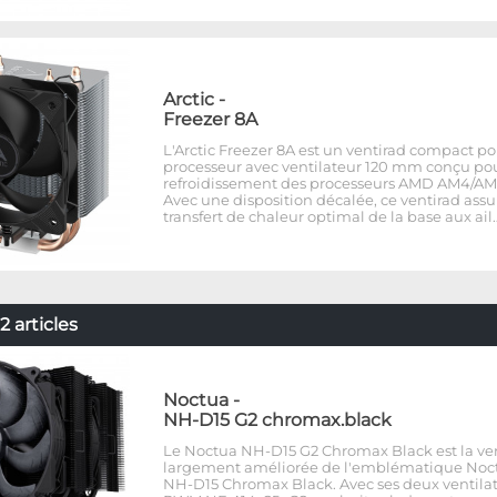
Arctic
-
Freezer 8A
L'Arctic Freezer 8A est un ventirad compact po
processeur avec ventilateur 120 mm conçu pou
refroidissement des processeurs AMD AM4/AM
Avec une disposition décalée, ce ventirad ass
transfert de chaleur optimal de la base aux ail
 articles
Noctua
-
NH-D15 G2 chromax.black
Le Noctua NH-D15 G2 Chromax Black est la ve
largement améliorée de l'emblématique Noc
NH-D15 Chromax Black. Avec ses deux ventila