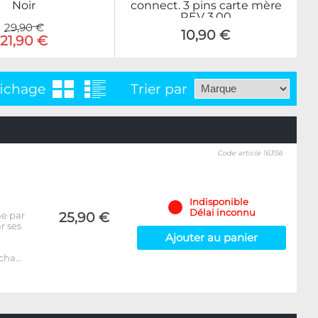
Noir
connect. 3 pins carte mère
REV 3.00
29,90 €
10,90 €
21,90 €
fichage
Trier par
Code article 16356
Indisponible
Délai inconnu
ne par
25,90 €
r ses
Ajouter au panier
 cha…