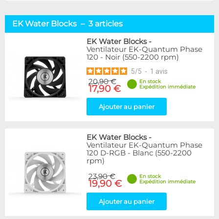
EK Water Blocks – 3 articles
EK Water Blocks
-
Ventilateur EK-Quantum Phase
120 - Noir (550-2200 rpm)
5
/
5
-
1
avis
20,90 €
En stock
17,90 €
Expédition immédiate
Ajouter au panier
EK Water Blocks
-
Ventilateur EK-Quantum Phase
120 D-RGB - Blanc (550-2200
rpm)
23,90 €
En stock
19,90 €
Expédition immédiate
Ajouter au panier