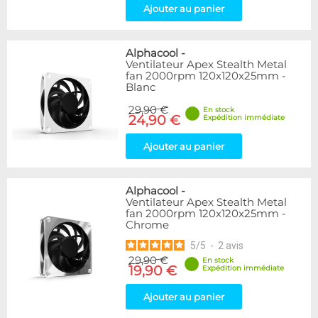
Articles en promotions
Ajouter au panier
Appliquer
Alphacool
-
Ventilateur Apex Stealth Metal
fan 2000rpm 120x120x25mm -
Blanc
29,90 €
En stock
24,90 €
Expédition immédiate
Ajouter au panier
Alphacool
-
Ventilateur Apex Stealth Metal
fan 2000rpm 120x120x25mm -
Chrome
5
/
5
-
2
avis
29,90 €
En stock
19,90 €
Expédition immédiate
Ajouter au panier