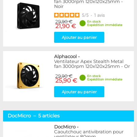
fan 3000rpm 120x120x25mm -
Noir
5
/
5
-
1
avis
29,90 €
En stock
21,90 €
Expédition immédiate
Ajouter au panier
Alphacool
-
Ventilateur Apex Stealth Metal
fan 3000rpm 120x120x25mm - Or
29,90 €
En stock
25,90 €
Expédition immédiate
Ajouter au panier
DocMicro – 5 articles
DocMicro
-
Caoutchouc antivibration pour
ventilateur 80mm