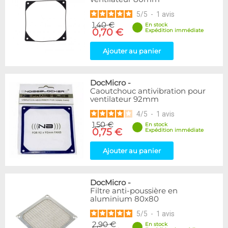
5
/
5
-
1
avis
1,40 €
En stock
0,70 €
Expédition immédiate
Ajouter au panier
DocMicro
-
Caoutchouc antivibration pour
ventilateur 92mm
4
/
5
-
1
avis
1,50 €
En stock
0,75 €
Expédition immédiate
Ajouter au panier
DocMicro
-
Filtre anti-poussière en
aluminium 80x80
5
/
5
-
1
avis
2,90 €
En stock