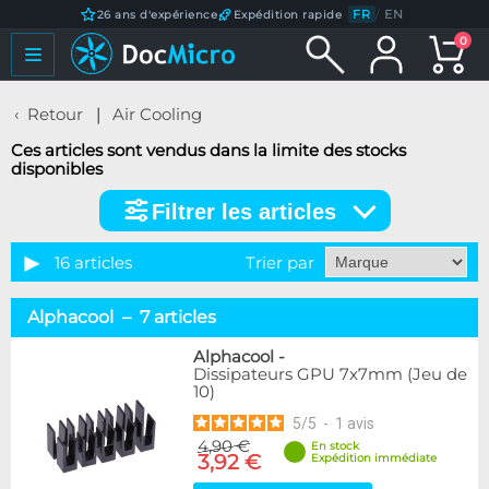
FR
/
EN
26 ans d'expérience
Expédition rapide
0
Retour
Air Cooling
Ces articles sont vendus dans la limite des stocks
disponibles
Filtrer les articles
Filtrer
les
articles
16 articles
Trier par
Marque
Alphacool – 7 articles
Alphacool
7
DocMicro
5
Alphacool
-
Dissipateurs GPU 7x7mm (Jeu de
EK Water Blocks
3
10)
Titan
1
5
/
5
-
1
avis
4,90 €
Disponibilité / Promotions
En stock
3,92 €
Expédition immédiate
Articles en stock