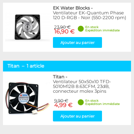
EK Water Blocks
-
Ventilateur EK-Quantum Phase
120 D-RGB - Noir (550-2200 rpm)
23,90 €
En stock
16,90 €
Expédition immédiate
Ajouter au panier
Titan – 1 article
Titan
-
Ventilateur 50x50x10 TFD-
5010M12B 8.63CFM, 23dB,
connecteur molex 3pins
9,90 €
En stock
4,99 €
Expédition immédiate
Ajouter au panier