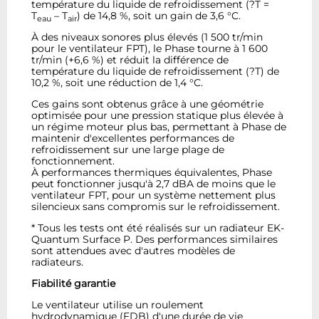
température du liquide de refroidissement (?T =
T
– T
) de 14,8 %, soit un gain de 3,6 °C.
eau
air
À des niveaux sonores plus élevés (1 500 tr/min
pour le ventilateur FPT), le Phase tourne à 1 600
tr/min (+6,6 %) et réduit la différence de
température du liquide de refroidissement (?T) de
10,2 %, soit une réduction de 1,4 °C.
Ces gains sont obtenus grâce à une géométrie
optimisée pour une pression statique plus élevée à
un régime moteur plus bas, permettant à Phase de
maintenir d'excellentes performances de
refroidissement sur une large plage de
fonctionnement.
À performances thermiques équivalentes, Phase
peut fonctionner jusqu'à 2,7 dBA de moins que le
ventilateur FPT, pour un système nettement plus
silencieux sans compromis sur le refroidissement.
* Tous les tests ont été réalisés sur un radiateur EK-
Quantum Surface P. Des performances similaires
sont attendues avec d'autres modèles de
radiateurs.
Fiabilité garantie
Le ventilateur utilise un roulement
hydrodynamique (FDB) d'une durée de vie