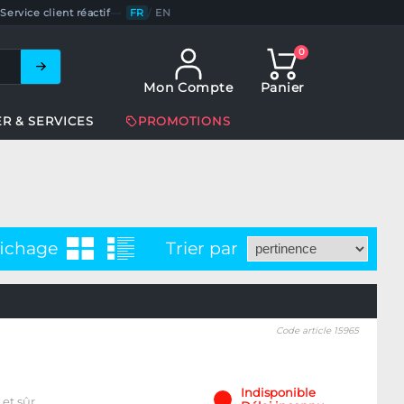
Service client réactif
—
FR
/
EN
0
Mon Compte
Panier
ER & SERVICES
PROMOTIONS
fichage
Trier par
Code article 15965
Indisponible
 et sûr