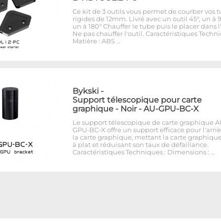
Ce kit de 3 outils vous permet de courber vos 
rigides de 12mm. Livré avec un outil 45°, un à 9
un à 180° Chauffer le tube puis le placer dans l'
Ne pas chauffer l'outil. Caractéristiques Techni
Matière : ABS …
Bykski
-
Support télescopique pour carte
graphique - Noir - AU-GPU-BC-X
Le support télescopique de carte graphique A
GPU-BC-X offre un support efficace pour l'arri
la carte graphique, mettant la carte graphiqu
à plat et réduisant son taux de défaillance.
Caractéristiques Techniques : Dimensions : …