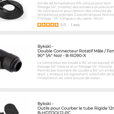
Sonde de température 10k conçue pour tout
filetage 1/4". Installez des sondes à plusieurs e
de votre boucle pour obtenir des mesures de
température précises. Caractéristiques Techni
Filetage : 1/4" Longueur du cable : 50cm
5
/
5
-
1
avis
Bykski
-
Double Connecteur Rotatif Mâle / Fe
90° 1/4" Noir - B-RD90-X
Le connecteur est coudé à 90° et est équipé d
filetage 1/4" Male et d'un filetage 1/4" Femelle.
Permet par exemple de couder à 90° un emb
droit. L'embout est également rotatif afin de fa
l'installation de votre boucle de water…
Bykski
-
Outils pour Courber le tube Rigide 1
B-HDTOOL12-PC