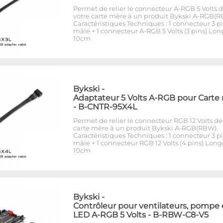
Permet de relier le connecteur A-RGB 5 Volts 
votre carte mère à un produit Bykski A-RGB(R
Caractéristiques Techniques : 1 connecteur 3 p
mâle + 1 connecteur A-RGB 5 Volts (3 pins) Lon
10cm
Bykski
-
Adaptateur 5 Volts A-RGB pour Carte
- B-CNTR-95X4L
Permet de relier le connecteur RGB 12 Volts de
carte mère à un produit Bykski A-RGB(RBW).
Caractéristiques Techniques : 1 connecteur 3 p
mâle + 1 connecteur RGB 12 Volts (4 pins) Long
10cm
Bykski
-
Contrôleur pour ventilateurs, pompe 
LED A-RGB 5 Volts - B-RBW-C8-V5