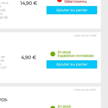
Délai inconnu
14,90 €
4 vous
t
Ajouter au panier
nde
ns
age de
Code article 15998
En stock
Expédition immédiate
é de
4,90 €
rds
e
Ajouter au panier
 1/4"
Code article 15967
-PD5-
En stock