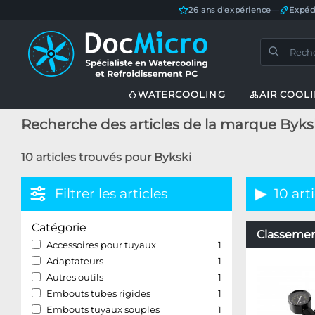
26 ans d'expérience
—
Expéd
WATERCOOLING
AIR COOL
Recherche des articles de la marque Byks
10 articles trouvés pour Bykski
Filtrer les articles
10 art
Catégorie
Classement
Accessoires pour tuyaux
1
Adaptateurs
1
Autres outils
1
Embouts tubes rigides
1
Embouts tuyaux souples
1