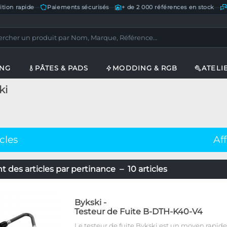
ition rapide
—
Paiements sécurisés
—
+ de 2 000 références en stock
—
ING
PÂTES & PADS
MODDING & RGB
ATELI
ki
icles
Af
 des articles par pertinance – 10 articles
Bykski
-
Testeur de Fuite B-DTH-K40-V4
Le testeur de fuite Bykski est un moyen rapide