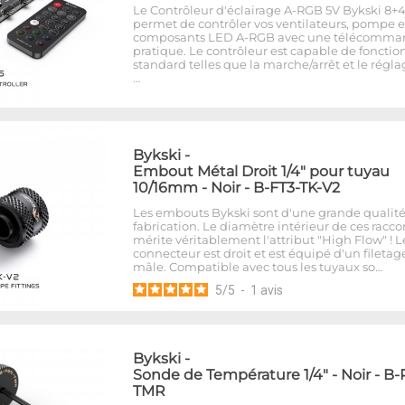
Le Contrôleur d'éclairage A-RGB 5V Bykski 8+
permet de contrôler vos ventilateurs, pompe e
composants LED A-RGB avec une télécomma
pratique. Le contrôleur est capable de fonctio
standard telles que la marche/arrêt et le régl
…
Bykski
-
Embout Métal Droit 1/4" pour tuyau
10/16mm - Noir - B-FT3-TK-V2
Les embouts Bykski sont d'une grande qualit
fabrication. Le diamètre intérieur de ces racco
mérite véritablement l'attribut "High Flow" ! L
connecteur est droit et est équipé d'un filetage
mâle. Compatible avec tous les tuyaux so…
5
/
5
-
1
avis
Bykski
-
Sonde de Température 1/4" - Noir - B
TMR