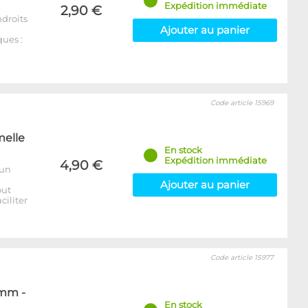
Expédition immédiate
2,90 €
ndroits
Ajouter au panier
ques :
Code article 15969
melle
En stock
Expédition immédiate
4,90 €
'un
Ajouter au panier
out
ciliter
Code article 15977
2mm -
En stock