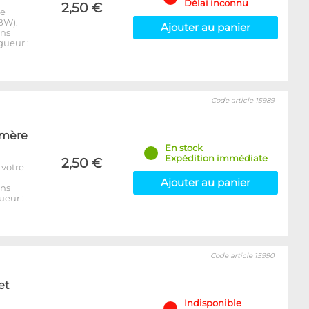
Délai inconnu
2,50 €
de
BW).
Ajouter au panier
ins
gueur :
Code article 15989
 mère
En stock
Expédition immédiate
2,50 €
 votre
Ajouter au panier
ins
ueur :
Code article 15990
et
Indisponible