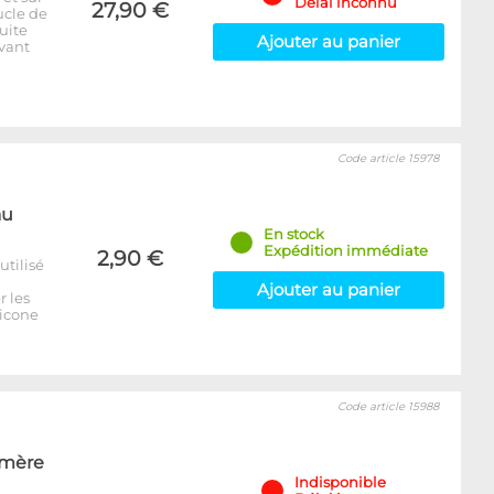
Délai inconnu
27,90 €
ucle de
uite
Ajouter au panier
avant
Code article 15978
au
En stock
Expédition immédiate
2,90 €
utilisé
Ajouter au panier
r les
licone
Code article 15988
 mère
Indisponible