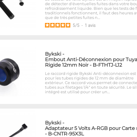
de détecter d'éventuelles fuites dans votre bo
refroidissement liquide. Bien que les tests de f
traditionnels fonctionnent, il faut des heures 
que de très petites fuites n…
5
/
5
-
1
avis
Bykski
-
Embout Anti-Déconnexion pour Tuy
Rigide 12mm Noir - B-FTHTJ-L12
Le raccord rigide Bykski Anti-déconnexion est 
pour les tubes rigides de 12 mm de diamètre
extérieur. Ce raccord vous permet de connecte
tubes aux filetages 1/4" en toute sécurité. Le si
intégré est utilisé pour créer un…
Bykski
-
Adaptateur 5 Volts A-RGB pour Carte
- B-CNTR-95X3L