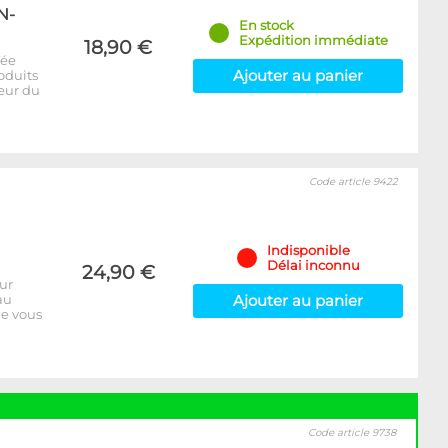
N-
En stock
Expédition immédiate
18,90 €
pée
Ajouter au panier
oduits
eur du
Code article 9422
Indisponible
Délai inconnu
24,90 €
ur
yau
Ajouter au panier
ue vous
Code article 9738