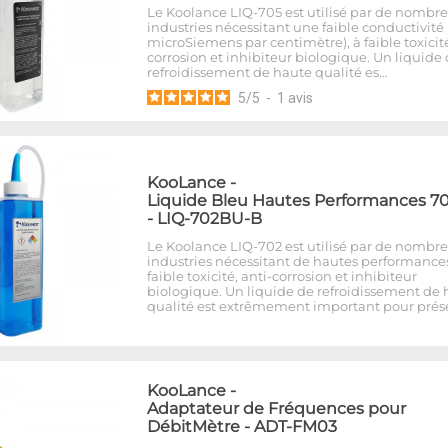
Le Koolance LIQ-705 est utilisé par de nombr
industries nécessitant une faible conductivité 
microSiemens par centimètre), à faible toxicité
corrosion et inhibiteur biologique. Un liquide
refroidissement de haute qualité es…
5
/
5
-
1
avis
KooLance
-
Liquide Bleu Hautes Performances 
- LIQ-702BU-B
Le Koolance LIQ-702 est utilisé par de nombr
industries nécessitant de hautes performances
faible toxicité, anti-corrosion et inhibiteur
biologique. Un liquide de refroidissement de
qualité est extrêmement important pour prés
KooLance
-
Adaptateur de Fréquences pour
DébitMètre - ADT-FM03