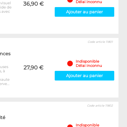
Délai inconnu
visuel
36,90 €
uide de
s avec
Ajouter au panier
Code article 11801
ances
Indisponible
Délai inconnu
euses
27,90 €
, à
Ajouter au panier
 haute
erve…
Code article 11802
ité
Indisponible