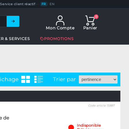
Service client réactif
—
FR
/
EN
0
Mon Compte
Panier
ER & SERVICES
PROMOTIONS
fichage
Trier par
Code article 15887
e de
Indisponible