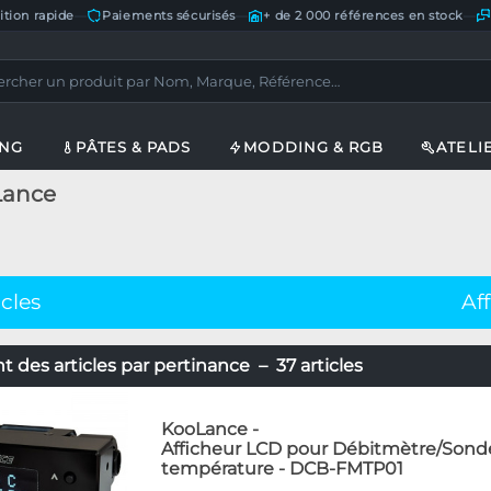
ition rapide
—
Paiements sécurisés
—
+ de 2 000 références en stock
—
ING
PÂTES & PADS
MODDING & RGB
ATELI
Lance
icles
Af
 des articles par pertinance – 37 articles
KooLance
-
Afficheur LCD pour Débitmètre/Sond
température - DCB-FMTP01