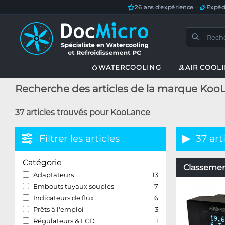
26 ans d'expérience
—
Expéd
WATERCOOLING
AIR COOL
Recherche des articles de la marque Koo
37 articles trouvés pour KooLance
Filtrer les articles
37 art
Catégorie
Classement
Adaptateurs
13
Embouts tuyaux souples
7
Indicateurs de flux
6
Prêts à l'emploi
3
Régulateurs & LCD
1