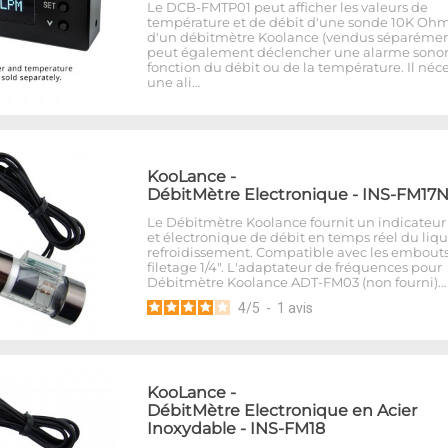
Le DCB-FMTP01 peut afficher les valeurs de
température et de débit d'une sonde 10K Ohm
d'un débitmètre Koolance (vendus séparément)
peut également déclencher une alarme sono
fonction du débit ou de la température. Il néce
une ali…
KooLance
-
DébitMètre Electronique - INS-FM17
Le Débitmètre Koolance fournit un indicateur 
et électronique de débit en temps réel du liq
refroidissement. Compatible avec les embout
filetage 1/4". L'adaptateur de fréquences pour
Débitmètre Koolance ADT-FM03 (non fourni)…
4
/
5
-
1
avis
KooLance
-
DébitMètre Electronique en Acier
Inoxydable - INS-FM18