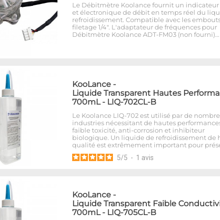
Le Débitmètre Koolance fournit un indicateur 
et électronique de débit en temps réel du liq
refroidissement. Compatible avec les embout
filetage 1/4". L'adaptateur de fréquences pour
Débitmètre Koolance ADT-FM03 (non fourni)…
KooLance
-
Liquide Transparent Hautes Perform
700mL - LIQ-702CL-B
Le Koolance LIQ-702 est utilisé par de nombr
industries nécessitant de hautes performances
faible toxicité, anti-corrosion et inhibiteur
biologique. Un liquide de refroidissement de
qualité est extrêmement important pour prés
5
/
5
-
1
avis
KooLance
-
Liquide Transparent Faible Conductiv
700mL - LIQ-705CL-B