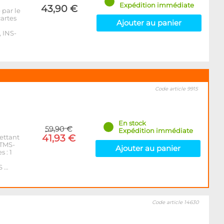
Expédition immédiate
43,90 €
 par le
artes
Ajouter au panier
 INS-
Code article 9915
En stock
59,90 €
Expédition immédiate
41,93 €
ettant
 TMS-
Ajouter au panier
s : 1
S …
Code article 14630