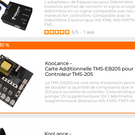
L'adaptateur de fréquences pour Débitmètre
Koolance permet de convertir le signal envoyé
débitmètre en un signal compatible avec les c
mères et fan controllers. Compatible avec le
DébitMètre Electronique INS-FM6, INS-FM17N,
FM1…
5
/
5
-
1
avis
30 %
KooLance
-
Carte Additionnelle TMS-EB205 pour
Controleur TMS-205
Le TMS-EB205 est une carte d'extension perm
de doubler la quantité de composants que le
205 peut surveiller et contrôler. Caractéristique
pompe 12V supplémentaire 12V 1 débitmètre
supplémentaire (Koolance INS-FM16, FM17-IN
KooLance
-