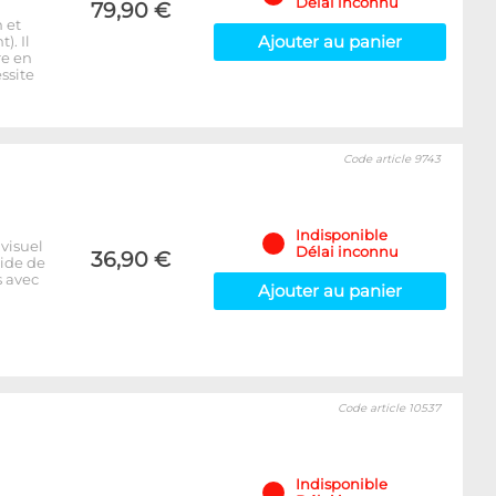
Délai inconnu
79,90 €
 et
Ajouter au panier
. Il
re en
ssite
Code article 9743
N
Indisponible
visuel
Délai inconnu
36,90 €
uide de
s avec
Ajouter au panier
Code article 10537
Indisponible