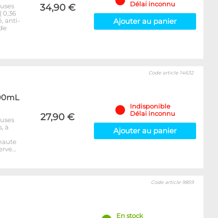
Délai inconnu
euses
34,90 €
( 0,36
, anti-
Ajouter au panier
 de
Code article 14632
700mL
Indisponible
Délai inconnu
27,90 €
euses
, à
Ajouter au panier
 haute
erve…
Code article 9859
En stock