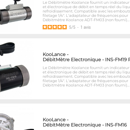
Le Débitmètre Koolance fournit un indicateur 
et électronique de débit en temps réel du liq
refroidissement. Compatible avec les embout
filetage 1/4". L'adaptateur de fréquences pour
Débitmètre Koolance ADT-FM03 (non fourni)…
5
/
5
-
1
avis
KooLance
-
DébitMètre Electronique - INS-FM19 R
Le Débitmètre Koolance fournit un indicateur 
et électronique de débit en temps réel du liq
refroidissement. Compatible avec les embout
filetage 1/4". L'adaptateur de fréquences pour
Débitmètre Koolance ADT-FM03 (non fourni)…
KooLance
-
DébitMètre Electronique - INS-FM16