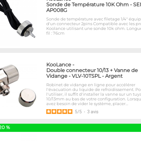
Sonde de Température 10K Ohm - SE
AP008G
Sonde de température avec filetage 1/4" équi
d'un connecteur 2pins Compatible avec les pr
Koolance utilisant une sonde 10k ohm. Longu
fil : 76cm
KooLance
-
Double connecteur 10/13 + Vanne de
Vidange - VLV-10TSPL - Argent
Robinet de vidange en ligne pour accélérer
l'évacuation du liquide de refroidissement. Po
l'utiliser, il suffit d'installer la vanne sur un tu
10/13mm au bas de votre configuration. Lorsq
avez besoin de vider le système, placer…
5
/
5
-
3
avis
20 %