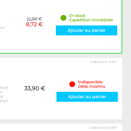
En stock
10,90 €
Expédition immédiate
8,72 €
6mm
Ajouter au panier
"
Code article 10413
Indisponible
Délai inconnu
ls et
33,90 €
on
es
Ajouter au panier
 d'un
Code article 10587