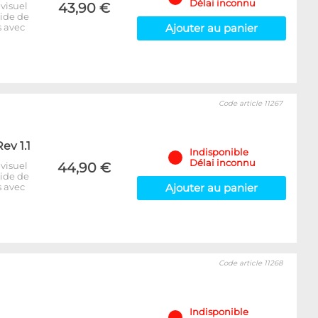
Délai inconnu
visuel
43,90 €
uide de
s avec
Ajouter au panier
Code article 11267
ev 1.1
Indisponible
Délai inconnu
visuel
44,90 €
uide de
s avec
Ajouter au panier
Code article 11268
Indisponible