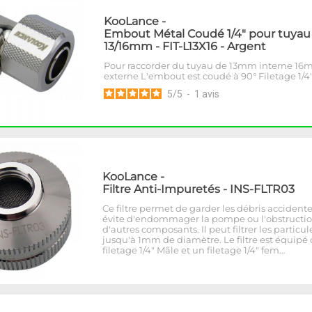
KooLance
-
Embout Métal Coudé 1/4" pour tuyau
13/16mm - FIT-L13X16 - Argent
Pour raccorder du tuyau de 13mm interne 1
externe L'embout est coudé à 90° Filetage 1/4
5
/
5
-
1
avis
KooLance
-
Filtre Anti-Impuretés - INS-FLTR03
Ce filtre permet de garder les débris accidente
évite d'endommager la pompe ou l'obstructi
d'autres composants. Il peut filtrer les particul
jusqu'à 1mm de diamètre. Le filtre est équipé
filetage 1/4" Mâle et un filetage 1/4" fem…