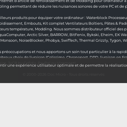
 Internet d’article de refroidissement et de Modding pour ordinateur
ng permettant de réduire les nuisances sonores de votre PC et de pr
lleurs produits pour équiper votre ordinateur :
Waterblock Processeu
roidissement
,
Embouts
,
Kit complet
Ventilateurs Boîtiers
,
Pâtes & Pad
teurs température
,
Modding
. Nous sommes distributeur officiel des
quaComputer
,
Arctic Silver
,
BARROW
,
BitFenix
,
Bykski
,
Eheim
,
EK Wat
,
Monsoon
,
NoiseBlocker
,
Phobya
,
SwifTech
,
Thermal Grizzly
,
Tygon
,
W
 préoccupations et nous apportons un soin tout particulier à la rapidit
ux choix de livraison (Colissimo, Chronopost, DPD, livraison en Fr
re, 3xCB by Cofidis, PayPal ou Virement).
ir une expérience utilisateur optimale et de permettre la réalisatio
© 2000-2026
Doc Micro
- Tous droits réservés