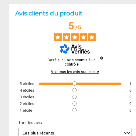
Avis clients du produit
5
/
5
Basé sur
1
avis soumis à un
contrôle
Voir tous les avis sur ce site
5
étoiles
1
4
étoiles
0
3
étoiles
0
2
étoiles
0
1
étoile
0
Trier les avis