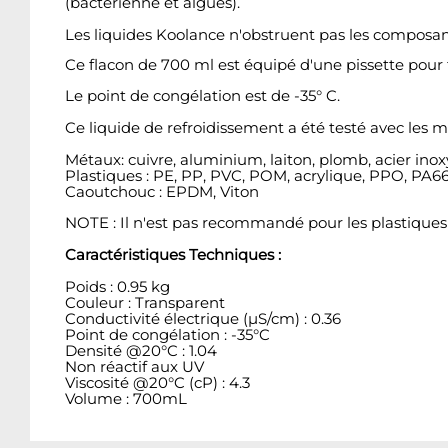
(bactérienne et algues).
Les liquides Koolance n'obstruent pas les composa
Ce flacon de 700 ml est équipé d'une pissette pour f
Le point de congélation est de -35° C.
Ce liquide de refroidissement a été testé avec les m
Métaux: cuivre, aluminium, laiton, plomb, acier inoxy
Plastiques : PE, PP, PVC, POM, acrylique, PPO, PA66, 
Caoutchouc : EPDM, Viton
NOTE : Il n'est pas recommandé pour les plastiques
Caractéristiques Techniques :
Poids : 0.95 kg
Couleur : Transparent
Conductivité électrique (µS/cm) : 0.36
Point de congélation : -35°C
Densité @20°C : 1.04
Non réactif aux UV
Viscosité @20°C (cP) : 4.3
Volume : 700mL