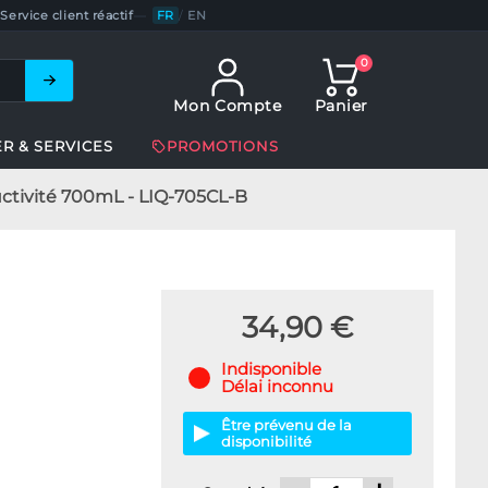
Service client réactif
—
FR
/
EN
0
Mon Compte
Panier
ER & SERVICES
PROMOTIONS
uctivité 700mL - LIQ-705CL-B
34,90 €
Indisponible
Délai inconnu
Être prévenu de la
disponibilité