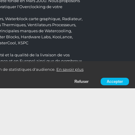
 a été fondé en Mars 2000. Nous proposons
atiquer l'Overclocking de votre
rs
,
Waterblock carte graphique
,
Radiateur
,
s Thermiques
,
Ventilateurs Processeurs
,
 principales marques de Watercooling,
er Blocks
,
Hardware Labs
,
KooLance
,
aterCool
,
XSPC
é et la qualité de la livraison de vos
ance et en Europe) ainsi que de nombreux
n de statistiques d'audience.
En savoir plus
Refuser
Accepter