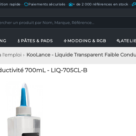
ition rapide
—
Paiements sécurisés
—
+ de 2 000 références en stock
—
ING
PÂTES & PADS
MODDING & RGB
ATELI
à l'emploi
KooLance - Liquide Transparent Faible Cond
ductivité 700mL - LIQ-705CL-B