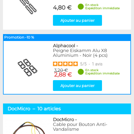
En stock
4,80 €
Expédition immédiate
Ajouter au panier
Promotion -10 %
Alphacool
-
Peigne Eiskamm Alu X8
Aluminium - Noir (4 pcs)
5
/
5
-
1
avis
3,20 €
En stock
2,88 €
Expédition immédiate
Ajouter au panier
DocMicro – 10 articles
DocMicro
-
Cable pour Bouton Anti-
Vandalisme