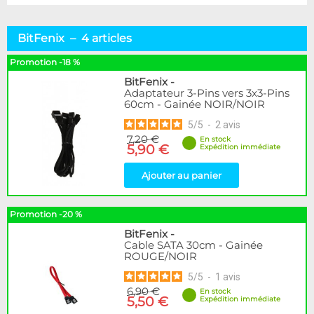
BitFenix – 4 articles
Promotion -18 %
BitFenix
-
Adaptateur 3-Pins vers 3x3-Pins
60cm - Gainée NOIR/NOIR
5
/
5
-
2
avis
7,20 €
En stock
5,90 €
Expédition immédiate
Ajouter au panier
Promotion -20 %
BitFenix
-
Cable SATA 30cm - Gainée
ROUGE/NOIR
5
/
5
-
1
avis
6,90 €
En stock
5,50 €
Expédition immédiate