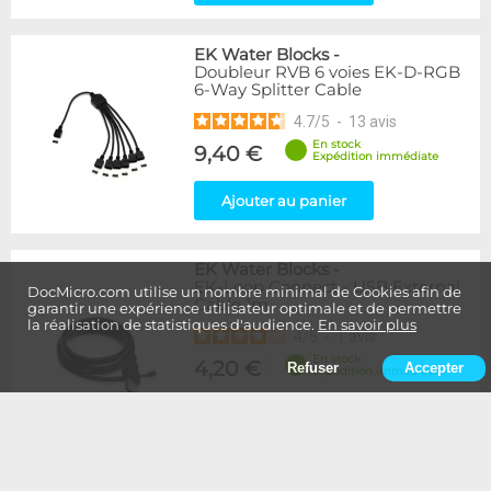
EK Water Blocks
-
Doubleur RVB 6 voies EK-D-RGB
6-Way Splitter Cable
4.7
/
5
-
13
avis
En stock
9,40 €
Expédition immédiate
Ajouter au panier
EK Water Blocks
-
EK-Loop Connect - USB External
DocMicro.com utilise un nombre minimal de Cookies afin de
Cable 1m
garantir une expérience utilisateur optimale et de permettre
la réalisation de statistiques d'audience.
En savoir plus
4
/
5
-
1
avis
En stock
4,20 €
Refuser
Accepter
Expédition immédiate
Ajouter au panier
EK Water Blocks
-