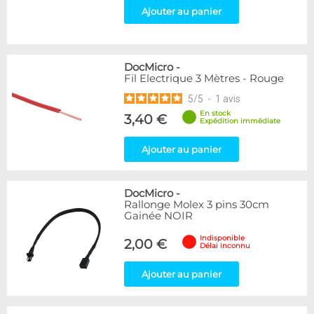
Ajouter au panier
DocMicro
-
Fil Electrique 3 Mètres - Rouge
5
/
5
-
1
avis
En stock
3,40 €
Expédition immédiate
Ajouter au panier
DocMicro
-
Rallonge Molex 3 pins 30cm
Gainée NOIR
Indisponible
2,00 €
Délai inconnu
Ajouter au panier