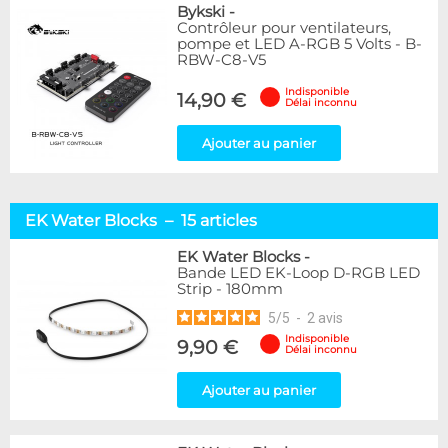
Bykski
-
Contrôleur pour ventilateurs,
pompe et LED A-RGB 5 Volts - B-
RBW-C8-V5
Indisponible
14,90 €
Délai inconnu
Ajouter au panier
EK Water Blocks – 15 articles
EK Water Blocks
-
Bande LED EK-Loop D-RGB LED
Strip - 180mm
5
/
5
-
2
avis
Indisponible
9,90 €
Délai inconnu
Ajouter au panier