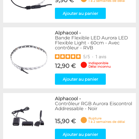
9,90 €
1 à 2 semaines de délai
Ajouter au panier
Alphacool
-
Bande Flexible LED Aurora LED
Flexible Light - 60cm - Avec
contrôleur - RVB
5
/
5
-
1
avis
Indisponible
12,90 €
Délai inconnu
Ajouter au panier
Alphacool
-
Contrôleur RGB Aurora Eiscontrol
Addressable - Noir
Rupture
15,90 €
1 à 2 semaines de délai
Ajouter au panier