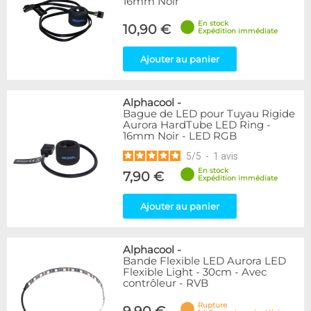
16mm Noir
En stock
10,90 €
Expédition immédiate
Ajouter au panier
Alphacool
-
Bague de LED pour Tuyau Rigide
Aurora HardTube LED Ring -
16mm Noir - LED RGB
5
/
5
-
1
avis
En stock
7,90 €
Expédition immédiate
Ajouter au panier
Alphacool
-
Bande Flexible LED Aurora LED
Flexible Light - 30cm - Avec
contrôleur - RVB
Rupture