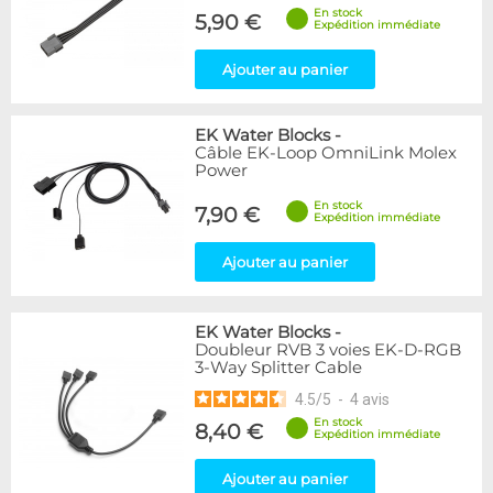
En stock
5,90 €
Expédition immédiate
Ajouter au panier
EK Water Blocks
-
Câble EK-Loop OmniLink Molex
Power
En stock
7,90 €
Expédition immédiate
Ajouter au panier
EK Water Blocks
-
Doubleur RVB 3 voies EK-D-RGB
3-Way Splitter Cable
4.5
/
5
-
4
avis
En stock
8,40 €
Expédition immédiate
Ajouter au panier