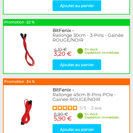
Ajouter au panier
Promotion -22 %
BitFenix
-
Rallonge 30cm - 3-Pins - Gainée
ROUGE/NOIR
4,10 €
En stock
3,20 €
Expédition immédiate
Ajouter au panier
Promotion -34 %
BitFenix
-
Rallonge 45cm 8-Pins PCIe -
Gainée ROUGE/NOIR
5
/
5
-
3
avis
8,90 €
En stock
5,90 €
Expédition immédiate
Ajouter au panier