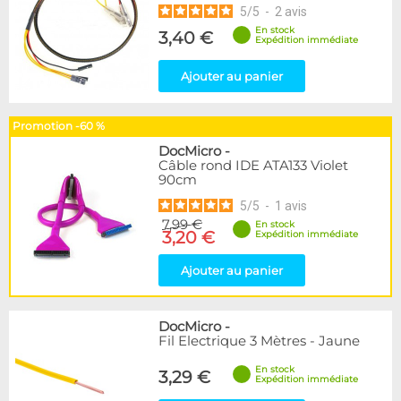
5
/
5
-
2
avis
En stock
3,40 €
Expédition immédiate
Ajouter au panier
Promotion -60 %
DocMicro
-
Câble rond IDE ATA133 Violet
90cm
5
/
5
-
1
avis
7,99 €
En stock
3,20 €
Expédition immédiate
Ajouter au panier
DocMicro
-
Fil Electrique 3 Mètres - Jaune
En stock
3,29 €
Expédition immédiate