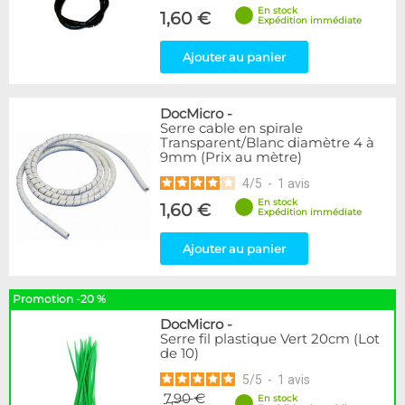
En stock
1,60 €
Expédition immédiate
Ajouter au panier
DocMicro
-
Serre cable en spirale
Transparent/Blanc diamètre 4 à
9mm (Prix au mètre)
4
/
5
-
1
avis
En stock
1,60 €
Expédition immédiate
Ajouter au panier
Promotion -20 %
DocMicro
-
Serre fil plastique Vert 20cm (Lot
de 10)
5
/
5
-
1
avis
7,90 €
En stock