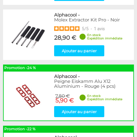
Alphacool
-
Molex Extractor Kit Pro - Noir
5
/
5
-
1
avis
En stock
28,90 €
Expédition immédiate
Ajouter au panier
Promotion -24 %
Alphacool
-
Peigne Eiskamm Alu X12
Aluminium - Rouge (4 pcs)
7,80 €
En stock
5,90 €
Expédition immédiate
Ajouter au panier
Promotion -22 %