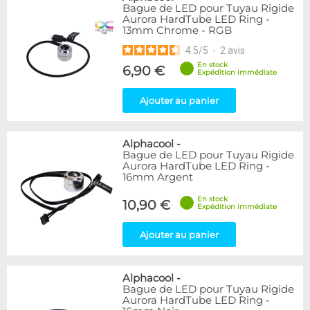
Argent
3
Bague de LED pour Tuyau Rigide
Aurora HardTube LED Ring -
Rouge
7
13mm Chrome - RGB
Violet
1
4.5
/
5
-
2
avis
Couleur
En stock
6,90 €
Expédition immédiate
Blanc
2
Bleu
11
Ajouter au panier
Vert
1
Alphacool
-
Couleur
Bague de LED pour Tuyau Rigide
Noir
67
Aurora HardTube LED Ring -
16mm Argent
Disponibilité / Promotions
En stock
10,90 €
Expédition immédiate
Articles en stock
Articles en promotions
Ajouter au panier
Appliquer
Alphacool
-
Bague de LED pour Tuyau Rigide
Aurora HardTube LED Ring -