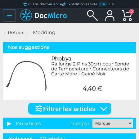
FR
/
EN
26 ans d'expérience
Expédition rapide
0
Retour
Modding
Nos suggestions
Phobya
Rallonge 2 Pins 30cm pour Sonde
de Température / Connecteurs de
Carte Mère - Gainé Noir
4,40 €
Filtrer les articles
Filtrer
les
articles
146 articles
Trier par
Catégorie
Alphacool – 20 articles