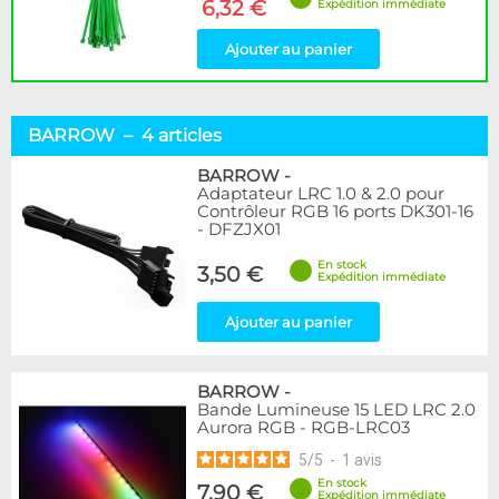
6,32 €
Expédition immédiate
Ajouter au panier
BARROW – 4 articles
BARROW
-
Adaptateur LRC 1.0 & 2.0 pour
Contrôleur RGB 16 ports DK301-16
- DFZJX01
En stock
3,50 €
Expédition immédiate
Ajouter au panier
BARROW
-
Bande Lumineuse 15 LED LRC 2.0
Aurora RGB - RGB-LRC03
5
/
5
-
1
avis
En stock
7,90 €
Expédition immédiate