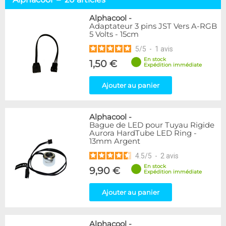
Câbles Gainés
55
Gaines & serres fils
30
Alphacool
-
Adaptateur 3 pins JST Vers A-RGB
Connecteurs & Fils
20
5 Volts - 15cm
Boutons & Interrupteurs
3
5
/
5
-
1
avis
Lumières
38
Stickers
3
En stock
1,50 €
Expédition immédiate
Marque
Ajouter au panier
Alphacool
20
DocMicro
10
Alphacool
-
BARROW
4
Bague de LED pour Tuyau Rigide
BitFenix
4
Aurora HardTube LED Ring -
Bykski
3
13mm Argent
EK Water Blocks
15
4.5
/
5
-
2
avis
Lamptron
4
En stock
9,90 €
ModderSmart
6
Expédition immédiate
Phobya
77
Ajouter au panier
SunBeam
3
Couleur
Alphacool
-