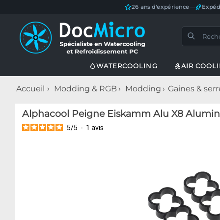
26 ans d'expérience
—
Expéd
WATERCOOLING
AIR COOL
Accueil
Modding & RGB
Modding
Gaines & serre
Alphacool Peigne Eiskamm Alu X8 Alumini
5
/
5
-
1
avis