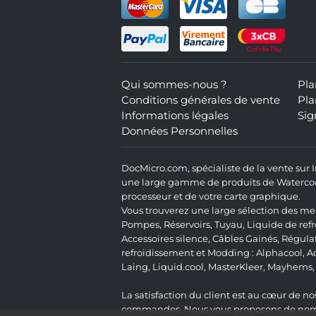
Qui sommes-nous ?
Pla
Conditions générales de vente
Pla
Informations légales
Sig
Données Personnelles
DocMicro.com, spécialiste de la vente sur
une large gamme de produits de Watercooli
processeur et de votre carte graphique.
Vous trouverez une large sélection des mei
Pompes
,
Réservoirs
,
Tuyau
,
Liquide de ref
Accessoires silence
,
Câbles Gainés
,
Régula
refroidissement et Modding :
Alphacool
,
A
Laing
,
Liquid.cool
,
MasterKleer
,
Mayhems
La satisfaction du client est au cœur de nos
commandes. Nous vous proposons de nombre