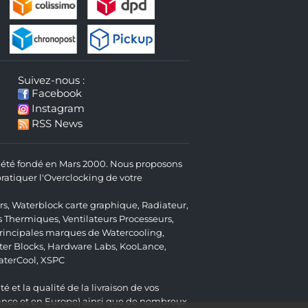
Suivez-nous :
Facebook
Instagram
RSS News
 a été fondé en Mars 2000. Nous proposons
atiquer l'Overclocking de votre
rs
,
Waterblock carte graphique
,
Radiateur
,
s Thermiques
,
Ventilateurs Processeurs
,
 principales marques de Watercooling,
er Blocks
,
Hardware Labs
,
KooLance
,
aterCool
,
XSPC
é et la qualité de la livraison de vos
ance et en Europe) ainsi que de nombreux