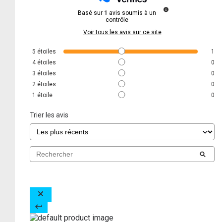
Basé sur
1
avis soumis à un
contrôle
Voir tous les avis sur ce site
5
étoiles
1
4
étoiles
0
3
étoiles
0
2
étoiles
0
1
étoile
0
Trier les avis