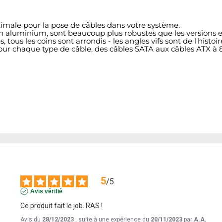
imale pour la pose de câbles dans votre système.
n aluminium, sont beaucoup plus robustes que les versions e
us les coins sont arrondis - les angles vifs sont de l'histoi
our chaque type de câble, des câbles SATA aux câbles ATX à 
5
/
5
Avis vérifié
Ce produit fait le job. RAS !
Avis du
28/12/2023
, suite à une expérience du
20/11/2023
par
A.A.