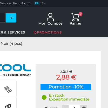
Service client réactif
—
FR
/
EN
0
Mon Compte
Panier
ER & SERVICES
PROMOTIONS
Noir (4 pcs)
3,20 €
2,88 €
Pomotion -10%
En stock
Expédition immédiate
-
+