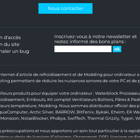
Nous contacter
Inscrivez-vous à notre newsletter et
n d'accès
restez informé des bons plans :
n du site
naler un bug
 Internet d’article de refroidissement et de Modding pour ordinateur
ng permettant de réduire les nuisances sonores de votre PC et de pr
lleurs produits pour équiper votre ordinateur :
Waterblock Processeu
roidissement
,
Embouts
,
Kit complet
Ventilateurs Boîtiers
,
Pâtes & Pad
teurs température
,
Modding
. Nous sommes distributeur officiel des
quaComputer
,
Arctic Silver
,
BARROW
,
BitFenix
,
Bykski
,
Eheim
,
EK Wat
,
Monsoon
,
NoiseBlocker
,
Phobya
,
SwifTech
,
Thermal Grizzly
,
Tygon
,
W
 préoccupations et nous apportons un soin tout particulier à la rapidit
ux choix de livraison (Colissimo, Chronopost, DPD, livraison en Fr