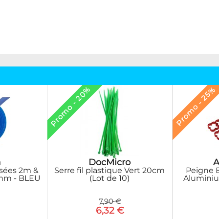
Promo - 20%
Promo - 25%
DocMicro
A
a
Serre fil plastique Vert 20cm
Peigne 
ssées 2m &
(Lot de 10)
Aluminiu
mm - BLEU
7,90 €
6,32 €