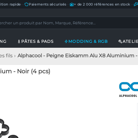
ition rapide
—
Paiements sécurisés
—
+ de 2 000 références en stock
—
ING
PÂTES & PADS
MODDING & RGB
ATELI
s fils
Alphacool - Peigne Eiskamm Alu X8 Aluminium - 
um - Noir (4 pcs)