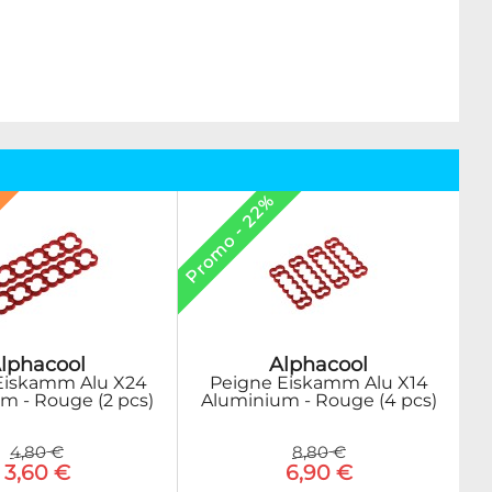
Promo - 22%
lphacool
Alphacool
Eiskamm Alu X24
Peigne Eiskamm Alu X14
m - Rouge (2 pcs)
Aluminium - Rouge (4 pcs)
4,80 €
8,80 €
3,60 €
6,90 €