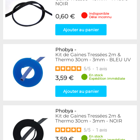
NOIR
Indisponible
0,60 €
Délai inconnu
Ajouter au panier
Phobya
-
Kit de Gaines Tressées 2m &
Thermo 30cm - 3mm - BLEU UV
5
/
5
-
1
avis
En stock
3,59 €
Expédition immédiate
Ajouter au panier
Phobya
-
Kit de Gaines Tressées 2m &
Thermo 30cm - 3mm - NOIR
5
/
5
-
1
avis
En stock
3,59 €
Expédition immédiate