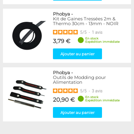
Phobya
-
Kit de Gaines Tressées 2m &
Thermo 30cm - 13mm - NOIR
5
/
5
-
1
avis
En stock
3,79 €
Expédition immédiate
Ajouter au panier
Phobya
-
Outils de Modding pour
Alimentation
5
/
5
-
3
avis
En stock
20,90 €
Expédition immédiate
Ajouter au panier