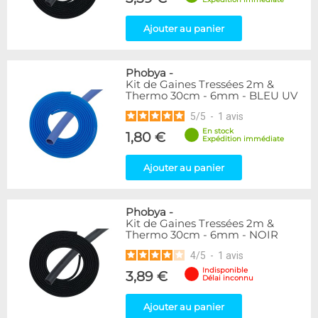
Ajouter au panier
Phobya
-
Kit de Gaines Tressées 2m &
Thermo 30cm - 6mm - BLEU UV
5
/
5
-
1
avis
En stock
1,80 €
Expédition immédiate
Ajouter au panier
Phobya
-
Kit de Gaines Tressées 2m &
Thermo 30cm - 6mm - NOIR
4
/
5
-
1
avis
Indisponible
3,89 €
Délai inconnu
Ajouter au panier