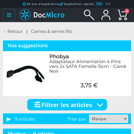
FR
/
EN
26 ans d'expérience
Expédition rapide
0
Retour
Gaines & serres fils
Nos suggestions
Phobya
Adaptateur Alimentation 4 Pins
vers 2x SATA Femelle 15cm - Gainé
Noir
3,75 €
Filtrer les articles
Filtrer
les
articles
9 articles
Trier par
Marque
Phobya – 9 articles