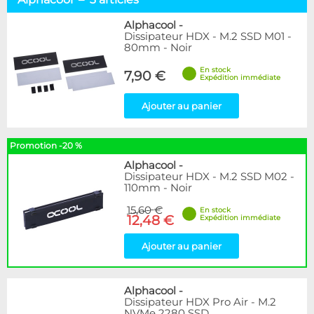
Alphacool
3
BARROW
1
Alphacool
-
Dissipateur HDX - M.2 SSD M01 -
80mm - Noir
Disponibilité / Promotions
Articles en stock
En stock
7,90 €
Expédition immédiate
Articles en promotions
Ajouter au panier
Appliquer
Promotion -20 %
Alphacool
-
Dissipateur HDX - M.2 SSD M02 -
110mm - Noir
15,60 €
En stock
12,48 €
Expédition immédiate
Ajouter au panier
Alphacool
-
Dissipateur HDX Pro Air - M.2
NVMe 2280 SSD