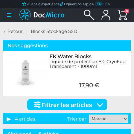
FR
/
EN
26 ans d'expérience
Expédition rapide
0
Retour
Blocks Stockage SSD
Nos suggestions
EK Water Blocks
Liquide de protection EK-CryoFuel
Transparent - 1000ml
17,90 €
Filtrer les articles
Filtrer
les
articles
4 articles
Trier par
Marque
Alphacool – 3 articles