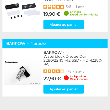
5
/
5
-
1
avis
En stock
19,90 €
Expédition immédiate
Ajouter au panier
BARROW – 1 article
BARROW
-
Waterblock Disque Dur
2280/22110 M.2 SSD - HDM2280-
PA
4
/
5
-
2
avis
Indisponible
22,90 €
Délai inconnu
Ajouter au panier