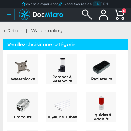
FR
/
EN
26 ans d'expérience
Expédition rapide
0
Retour
Watercooling
Veuillez choisir une catégorie
Pompes &
Waterblocks
Radiateurs
Réservoirs
Liquides &
Embouts
Tuyaux & Tubes
Additifs