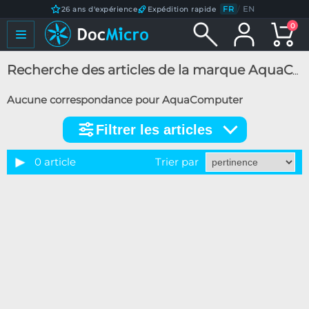
FR
/
EN
26 ans d'expérience
Expédition rapide
0
Recherche des articles de la marque AquaComputer
Aucune correspondance pour AquaComputer
Filtrer les articles
Filtrer
les
articles
0 article
Trier par
Marque
Disponibilité / Promotions
Articles en stock
Articles en promotions
Appliquer