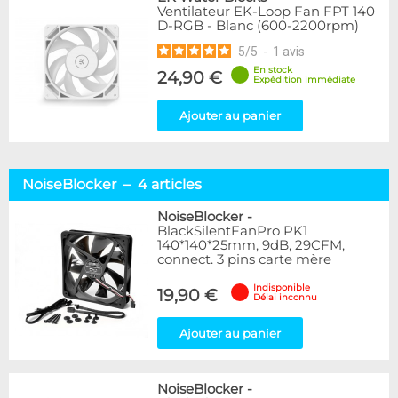
Ventilateur EK-Loop Fan FPT 140
D-RGB - Blanc (600-2200rpm)
5
/
5
-
1
avis
En stock
24,90 €
Expédition immédiate
Ajouter au panier
NoiseBlocker – 4 articles
NoiseBlocker
-
BlackSilentFanPro PK1
140*140*25mm, 9dB, 29CFM,
connect. 3 pins carte mère
Indisponible
19,90 €
Délai inconnu
Ajouter au panier
NoiseBlocker
-