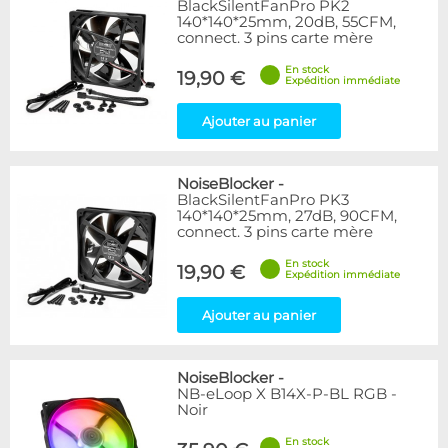
BlackSilentFanPro PK2
140*140*25mm, 20dB, 55CFM,
connect. 3 pins carte mère
En stock
19,90 €
Expédition immédiate
Ajouter au panier
NoiseBlocker
-
BlackSilentFanPro PK3
140*140*25mm, 27dB, 90CFM,
connect. 3 pins carte mère
En stock
19,90 €
Expédition immédiate
Ajouter au panier
NoiseBlocker
-
NB-eLoop X B14X-P-BL RGB -
Noir
En stock