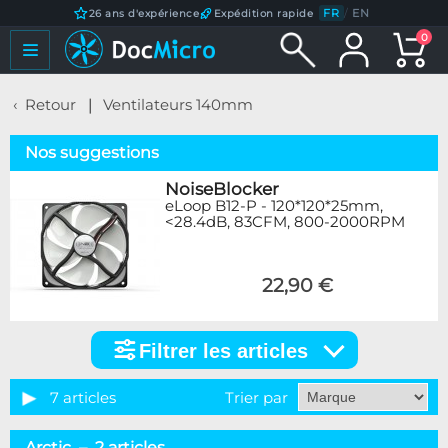
FR
/
EN
26 ans d'expérience
Expédition rapide
0
Retour
Ventilateurs 140mm
Nos suggestions
NoiseBlocker
eLoop B12-P - 120*120*25mm,
<28.4dB, 83CFM, 800-2000RPM
22,90 €
Filtrer les articles
Filtrer
les
articles
7 articles
Trier par
Marque
Arctic – 2 articles