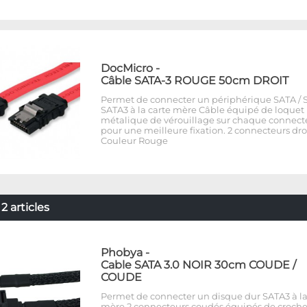
DocMicro
-
Câble SATA-3 ROUGE 50cm DROIT
Permet de connecter un périphérique SATA / S
SATA3 à la carte mère Câble équipé de loquet
métalique de vérouillage sur chaque connect
pour une meilleure fixation. 2 connecteurs dro
Couleur Rouge
 articles
Phobya
-
Cable SATA 3.0 NOIR 30cm COUDE /
COUDE
Permet de connecter un disque dur SATA3 à la
mère 2 connecteurs coudés équipés de croche