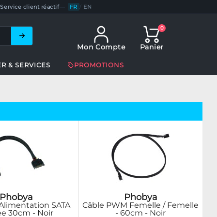
Service client réactif
—
FR
/
EN
0
Mon Compte
Panier
ER & SERVICES
PROMOTIONS
Phobya
Phobya
Alimentation SATA
Câble PWM Femelle / Femelle
e 30cm - Noir
- 60cm - Noir