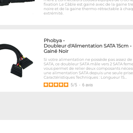
fixation Le Câble est gainé avec de la gaine tr
noire et de la gaine thermo-rétractable à cha
extrémité.
Phobya
-
Doubleur d'Alimentation SATA 15cm -
Gainé Noir
Si votre alimentation ne possède pas assez de 
SATA, ce doubleur SATA mâle vers 2 SATA feme
vous permet de relier deux composants nécess
une alimentation SATA depuis une seule prise
Caractéristiques Techniques : Longueur 15…
5
/
5
-
6
avis