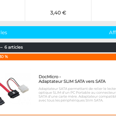
3,40 €
cles
Af
 6 articles
30 %
DocMicro
-
Adaptateur SLIM SATA vers SATA
Adaptateur SATA permettant de relier le lecte
optique SLIM d'un PC Portable au connecteur
SATA d'une carte mère. Adaptateur compatib
avec tous les périphériques Slim SATA.