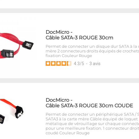
DocMicro
-
Câble SATA-3 ROUGE 30cm
Permet de connecter un disque dur SATA à la 
mère 2 connecteurs droits équipés de crochet
fixation Couleur Rouge
4.3
/
5
-
3
avis
DocMicro
-
Câble SATA-3 ROUGE 30cm COUDE
Permet de connecter un périphérique SATA / S
SATA3 à la carte mère Câble équipé de loquet
métalique de vérouillage sur chaque connect
pour une meilleure fixation. 1 connecteur droit
coudé Couleur Rouge