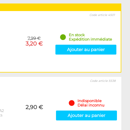
Code article 4501
En stock
7,99 €
Expédition immédiate
3,20 €
Ajouter au panier
Code article 5538
Indisponible
Délai inconnu
2,90 €
A2
ts
Ajouter au panier