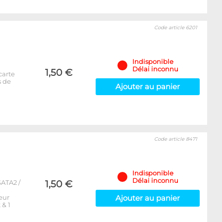
Code article 6201
Indisponible
Délai inconnu
1,50 €
carte
s de
Ajouter au panier
Code article 8471
Indisponible
Délai inconnu
ATA2 /
1,50 €
eur
Ajouter au panier
 & 1