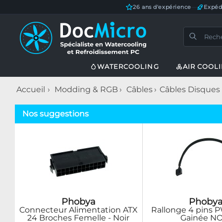
26 ans d'expérience
—
Expéd
WATERCOOLING
AIR COOL
Accueil
Modding & RGB
Câbles
Câbles Disques
Nos suggestions
Phobya
Phoby
Connecteur Alimentation ATX
Rallonge 4 pins
24 Broches Femelle - Noir
Gainée N