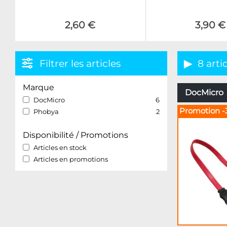
2,60 €
3,90 €
Filtrer les articles
8 arti
Marque
DocMicro –
DocMicro
6
Promotion -
Phobya
2
Disponibilité / Promotions
Articles en stock
Articles en promotions