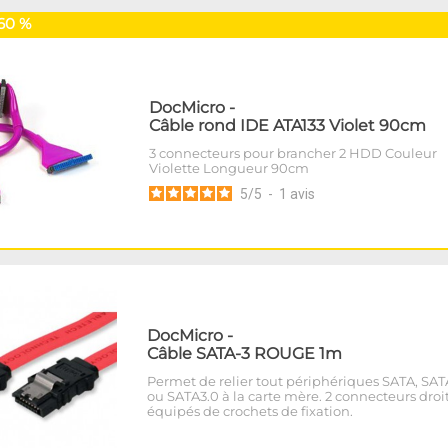
60 %
DocMicro
-
Câble rond IDE ATA133 Violet 90cm
3 connecteurs pour brancher 2 HDD Couleur
Violette Longueur 90cm
5
/
5
-
1
avis
DocMicro
-
Câble SATA-3 ROUGE 1m
Permet de relier tout périphériques SATA, SAT
ou SATA3.0 à la carte mère. 2 connecteurs droi
équipés de crochets de fixation.