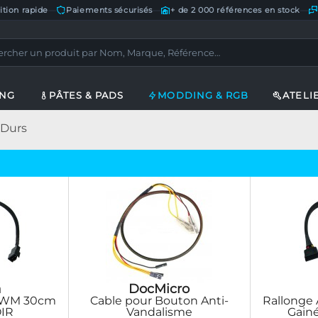
ition rapide
—
Paiements sécurisés
—
+ de 2 000 références en stock
—
ING
PÂTES & PADS
MODDING & RGB
ATELI
 Durs
a
DocMicro
 PWM 30cm
Cable pour Bouton Anti-
Rallonge 
OIR
Vandalisme
Gainé