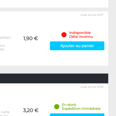
Code article 5537
Indisponible
Délai inconnu
ATA2 /
1,90 €
eur
Ajouter au panier
its
Code article 9238
En stock
Expédition immédiate
3,20 €
 carte
ts de