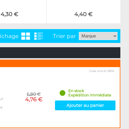
4,30 €
4,40 €
fichage
Trier par
Code article 9836
En stock
6,80 €
Expédition immédiate
ur
4,76 €
Ajouter au panier
le