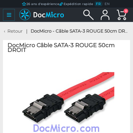
FR
/
EN
26 ans d'expérience
Expédition rapide
0
Retour
DocMicro - Câble SATA-3 ROUGE 50cm DROIT
DocMicro Câble SATA-3 ROUGE 50cm
DROIT