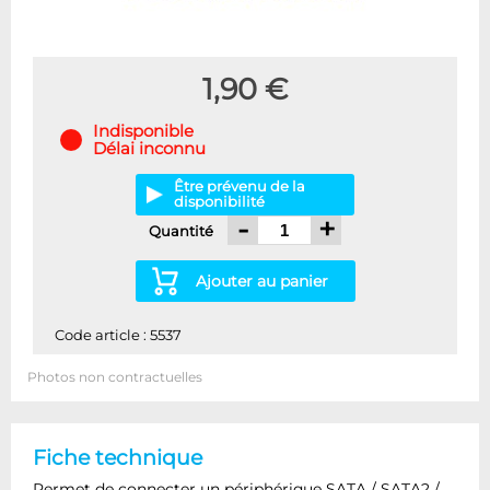
1,90 €
Indisponible
Délai inconnu
Être prévenu de la
disponibilité
-
+
Quantité
Ajouter au panier
Code article : 5537
Photos non contractuelles
Fiche technique
Permet de connecter un périphérique SATA / SATA2 /