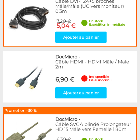
Câble DVI-I 24+5 broches
Mâle/Mâle (UC vers Moniteur)
0.3m
7,20 €
En stock
5,04 €
Expédition immédiate
Ajouter au panier
DocMicro
-
Câble HDMI - HDMI Mâle / Mâle
2m
Indisponible
6,90 €
Délai inconnu
Ajouter au panier
Promotion -30 %
DocMicro
-
Câble SVGA blindé Prolongateur
HD 15 Mâle vers Femelle 1,80m
6,30 €
En stock