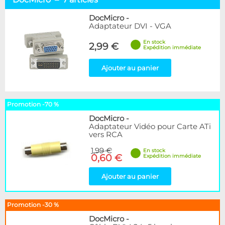
DocMicro
7
DocMicro
-
Adaptateur DVI - VGA
Disponibilité / Promotions
Articles en stock
En stock
2,99 €
Expédition immédiate
Articles en promotions
Ajouter au panier
Appliquer
Promotion -70 %
DocMicro
-
Adaptateur Vidéo pour Carte ATi
vers RCA
1,99 €
En stock
0,60 €
Expédition immédiate
Ajouter au panier
Promotion -30 %
DocMicro
-