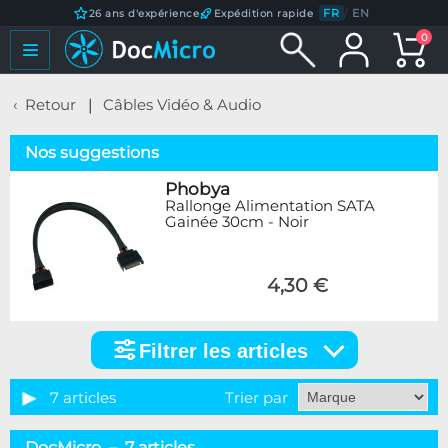
FR
/
EN
26 ans d'expérience
Expédition rapide
0
Retour
Câbles Vidéo & Audio
Nos suggestions
Phobya
Rallonge Alimentation SATA
Gainée 30cm - Noir
4,30 €
Filtrer les articles
Filtrer
les
articles
7 articles
Trier par
Marque
DocMicro – 7 articles