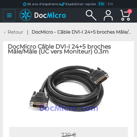
FR
/
EN
26 ans d'expérience
Expédition rapide
0
Retour
DocMicro - Câble DVI-I 24+5 broches Mâle/Mâle (UC vers Moniteur) 0.3m
DocMicro Câble DVI-I 24+5 broches
Mâle/Mâle (UC vers Moniteur) 0.3m
7,20 €