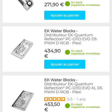
En stock
271,90 €
Expédition immédiate
Ajouter au panier
EK Water Blocks
-
Distributeur EK-Quantum
Reflection² PC-O11D EVO D5
PWM D-RGB - Plexi
434,90
En stock
Expédition immédiate
€
Ajouter au panier
EK Water Blocks
-
Distributeur EK-Quantum
Reflection² PC-O11D EVO XL D5
PWM D-RGB - Plexi
5
/
5
-
1
avis
453,50
En stock
Expédition immédiate
€