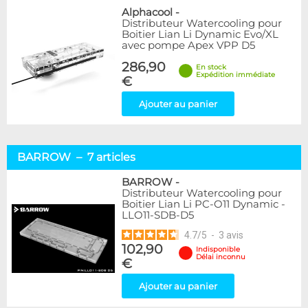
Alphacool
-
Distributeur Watercooling pour
Boitier Lian Li Dynamic Evo/XL
avec pompe Apex VPP D5
286,90
En stock
Expédition immédiate
€
Ajouter au panier
BARROW – 7 articles
BARROW
-
Distributeur Watercooling pour
Boitier Lian Li PC-O11 Dynamic -
LLO11-SDB-D5
4.7
/
5
-
3
avis
102,90
Indisponible
Délai inconnu
€
Ajouter au panier