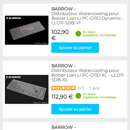
BARROW
-
Distributeur Watercooling pour
Boitier Lian Li PC-O11D Dynamic -
LLO11-SDB-V1
102,90
En stock
Expédition immédiate
€
Ajouter au panier
BARROW
-
Distributeur Watercooling pour
Boitier Lian Li PC-O11D XL - LLO11-
SDB-XL
5
/
5
-
1
avis
En stock
112,90 €
Expédition immédiate
Ajouter au panier
BARROW
-