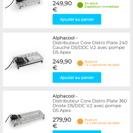
249,90
En stock
Expédition immédiate
€
Ajouter au panier
Alphacool
-
Distributeur Core Distro Plate 240
Gauche D5/DDC V.2 avec pompe
D5 Apex
249,90
Rupture
1 à 2 semaines de délai
€
Ajouter au panier
Alphacool
-
Distributeur Core Distro Plate 360
Droite D5/DDC V.2 avec pompe
D5 Apex
279,90
Rupture
1 à 2 semaines de délai
€