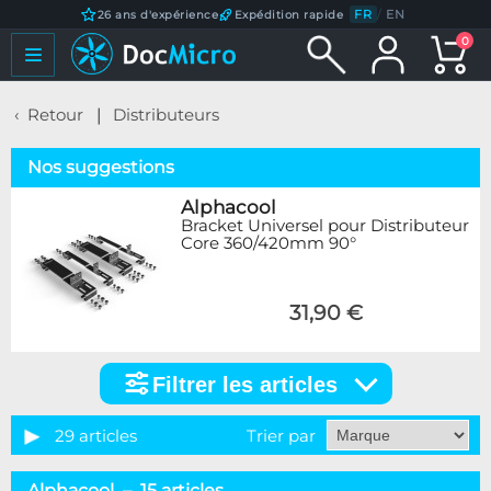
FR
/
EN
26 ans d'expérience
Expédition rapide
0
Retour
Distributeurs
Nos suggestions
Alphacool
Bracket Universel pour Distributeur
Core 360/420mm 90°
31,90 €
Filtrer les articles
Filtrer
les
articles
29 articles
Trier par
Marque
Alphacool – 15 articles