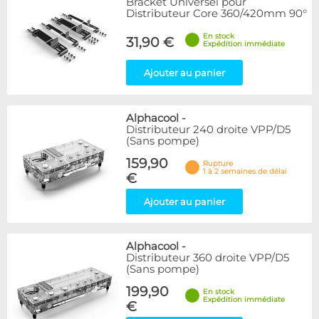
Bracket Universel pour
Distributeur Core 360/420mm 90°
En stock
31,90 €
Expédition immédiate
Ajouter au panier
Alphacool
-
Distributeur 240 droite VPP/D5
(Sans pompe)
159,90
Rupture
1 à 2 semaines de délai
€
Ajouter au panier
Alphacool
-
Distributeur 360 droite VPP/D5
(Sans pompe)
199,90
En stock
Expédition immédiate
€