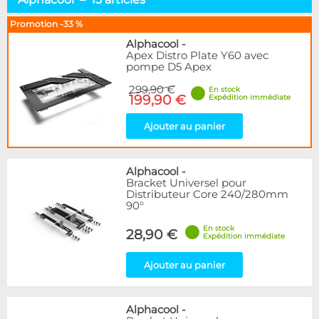
Alphacool
15
BARROW
7
Promotion -33 %
EK Water Blocks
7
Alphacool
-
Apex Distro Plate Y60 avec
pompe D5 Apex
Disponibilité / Promotions
Articles en stock
299,90 €
En stock
199,90 €
Expédition immédiate
Articles en promotions
Ajouter au panier
Appliquer
Alphacool
-
Bracket Universel pour
Distributeur Core 240/280mm
90°
En stock
28,90 €
Expédition immédiate
Ajouter au panier
Alphacool
-