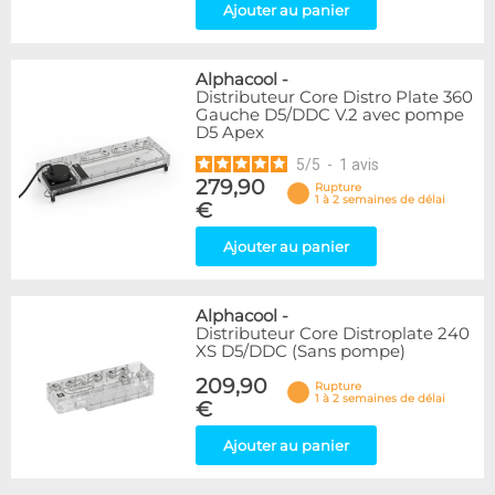
Ajouter au panier
Alphacool
-
Distributeur Core Distro Plate 360
Gauche D5/DDC V.2 avec pompe
D5 Apex
5
/
5
-
1
avis
279,90
Rupture
1 à 2 semaines de délai
€
Ajouter au panier
Alphacool
-
Distributeur Core Distroplate 240
XS D5/DDC (Sans pompe)
209,90
Rupture
1 à 2 semaines de délai
€
Ajouter au panier