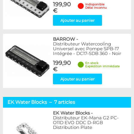
199,90
Indisponible
Délai inconnu
€
Ajouter au panier
BARROW
-
Distributeur Watercooling
Universel avec Pompe SPB-17
Intégrée - DC17-SDB 360 - Noir
199,90
En stock
Expédition immédiate
€
Ajouter au panier
EK Water Blocks – 7 articles
EK Water Blocks
-
Distributeur EK-Mana G2 PC-
O11D EVO DDC D-RGB
Distribution Plate