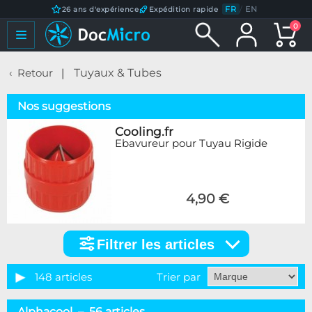
FR
/
EN
26 ans d'expérience
Expédition rapide
0
Retour
Tuyaux & Tubes
Nos suggestions
Cooling.fr
Ebavureur pour Tuyau Rigide
4,90 €
Filtrer les articles
Filtrer
les
articles
148 articles
Trier par
Catégorie
Alphacool – 56 articles