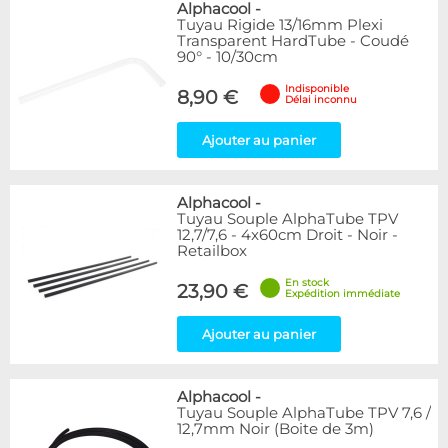
Alphacool
-
Tuyau Rigide 13/16mm Plexi
Transparent HardTube - Coudé
90° - 10/30cm
Indisponible
8,90 €
Délai inconnu
Ajouter au panier
Alphacool
-
Tuyau Souple AlphaTube TPV
12,7/7,6 - 4x60cm Droit - Noir -
Retailbox
En stock
23,90 €
Expédition immédiate
Ajouter au panier
Alphacool
-
Tuyau Souple AlphaTube TPV 7,6 /
12,7mm Noir (Boite de 3m)