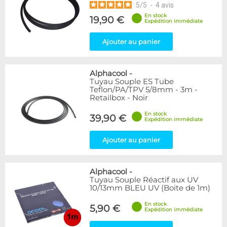
5
/
5
-
4
avis
En stock
19,90 €
Expédition immédiate
Ajouter au panier
Alphacool
-
Tuyau Souple ES Tube
Teflon/PA/TPV 5/8mm - 3m -
Retailbox - Noir
En stock
39,90 €
Expédition immédiate
Ajouter au panier
Alphacool
-
Tuyau Souple Réactif aux UV
10/13mm BLEU UV (Boite de 1m)
En stock
5,90 €
Expédition immédiate