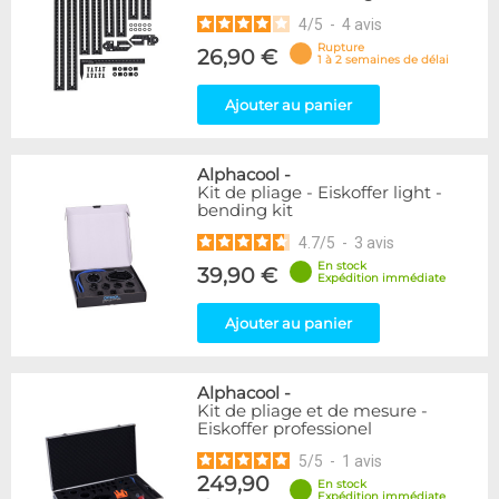
4
/
5
-
4
avis
Rupture
26,90 €
1 à 2 semaines de délai
Ajouter au panier
Alphacool
-
Kit de pliage - Eiskoffer light -
bending kit
4.7
/
5
-
3
avis
En stock
39,90 €
Expédition immédiate
Ajouter au panier
Alphacool
-
Kit de pliage et de mesure -
Eiskoffer professionel
5
/
5
-
1
avis
249,90
En stock
Expédition immédiate