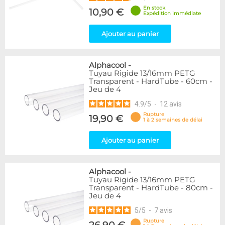
En stock
10,90 €
Expédition immédiate
Ajouter au panier
Alphacool
-
Tuyau Rigide 13/16mm PETG
Transparent - HardTube - 60cm -
Jeu de 4
4.9
/
5
-
12
avis
Rupture
19,90 €
1 à 2 semaines de délai
Ajouter au panier
Alphacool
-
Tuyau Rigide 13/16mm PETG
Transparent - HardTube - 80cm -
Jeu de 4
5
/
5
-
7
avis
Rupture