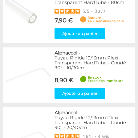
Transparent HardTube - 80cm
5
/
5
-
3
avis
Rupture
7,90 €
1 à 2 semaines de délai
Ajouter au panier
Alphacool
-
Tuyau Rigide 10/13mm Plexi
Transparent HardTube - Coudé
90° - 10/30cm
En stock
8,90 €
Expédition immédiate
Ajouter au panier
Alphacool
-
Tuyau Rigide 10/13mm Plexi
Transparent HardTube - Coudé
90° - 20/40cm
4.8
/
5
-
4
avis