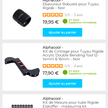
Alphacool
-
Ebavureur Robuste pour Tuyau
Rigide - Noir
5
/
5
-
3
avis
En stock
19,95 €
Expédition immédiate
Ajouter au panier
Alphacool
-
Kit de Cintrage pour Tuyau Rigide
Acrylic Double Bending Tool 12-
14mm & 16mm - Noir
5
/
5
-
4
avis
En stock
17,90 €
Expédition immédiate
Ajouter au panier
Alphacool
-
Kit de Mesure pour tube Rigide
Eiskoffer - measuring kit