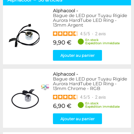
Tuyaux souples
52
Tubes rigides
37
Alphacool
-
Bague de LED pour Tuyau Rigide
Accessoires pour tuyaux
59
Aurora HardTube LED Ring -
13mm Argent
Marque
4.5
/
5
-
2
avis
Alphacool
56
En stock
9,90 €
DocMicro
27
Expédition immédiate
BARROW
17
Ajouter au panier
BitsPower
2
Bykski
1
Cooling.fr
1
Alphacool
-
EK Water Blocks
15
Bague de LED pour Tuyau Rigide
MasterKleer
3
Aurora HardTube LED Ring -
13mm Chrome - RGB
Mayhems
12
Monsoon
3
4.5
/
5
-
2
avis
Tygon
4
En stock
6,90 €
Expédition immédiate
XSPC
7
Ajouter au panier
Couleur
Argent
2