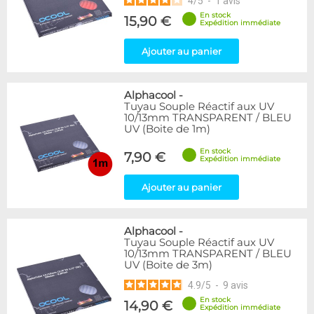
4
/
5
-
1
avis
En stock
15,90 €
Expédition immédiate
Ajouter au panier
Alphacool
-
Tuyau Souple Réactif aux UV
10/13mm TRANSPARENT / BLEU
UV (Boite de 1m)
En stock
7,90 €
Expédition immédiate
Ajouter au panier
Alphacool
-
Tuyau Souple Réactif aux UV
10/13mm TRANSPARENT / BLEU
UV (Boite de 3m)
4.9
/
5
-
9
avis
En stock
14,90 €
Expédition immédiate