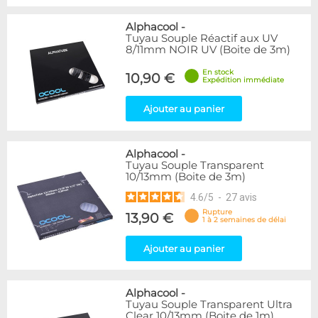
Alphacool
-
Tuyau Souple Réactif aux UV
8/11mm NOIR UV (Boite de 3m)
En stock
10,90 €
Expédition immédiate
Ajouter au panier
Alphacool
-
Tuyau Souple Transparent
10/13mm (Boite de 3m)
4.6
/
5
-
27
avis
Rupture
13,90 €
1 à 2 semaines de délai
Ajouter au panier
Alphacool
-
Tuyau Souple Transparent Ultra
Clear 10/13mm (Boite de 1m)