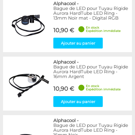
Bleu
9
Alphacool
-
Bague de LED pour Tuyau Rigide
Noir
15
Aurora HardTube LED Ring -
Plexi
5
13mm Noir mat - Digital RGB
Rouge
1
En stock
Transparent
40
10,90 €
Expédition immédiate
Vert
1
Ajouter au panier
Disponibilité / Promotions
Articles en stock
Alphacool
-
Articles en promotions
Bague de LED pour Tuyau Rigide
Aurora HardTube LED Ring -
Appliquer
16mm Argent
En stock
10,90 €
Expédition immédiate
Ajouter au panier
Alphacool
-
Bague de LED pour Tuyau Rigide
Aurora HardTube LED Ring -