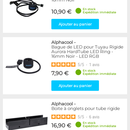
16mm Noir
En stock
10,90 €
Expédition immédiate
Ajouter au panier
Alphacool
-
Bague de LED pour Tuyau Rigide
Aurora HardTube LED Ring -
16mm Noir - LED RGB
5
/
5
-
1
avis
En stock
7,90 €
Expédition immédiate
Ajouter au panier
Alphacool
-
Boite à onglets pour tube rigide
5
/
5
-
6
avis
En stock
16,90 €
Expédition immédiate