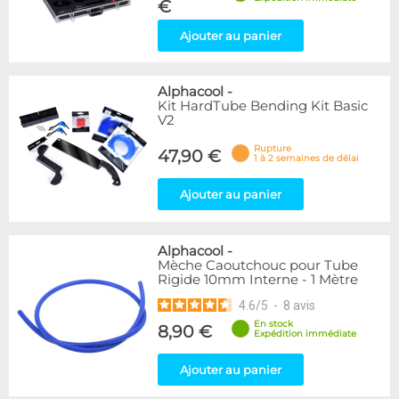
€
Ajouter au panier
Alphacool
-
Kit HardTube Bending Kit Basic
V2
Rupture
47,90 €
1 à 2 semaines de délai
Ajouter au panier
Alphacool
-
Mèche Caoutchouc pour Tube
Rigide 10mm Interne - 1 Mètre
4.6
/
5
-
8
avis
En stock
8,90 €
Expédition immédiate
Ajouter au panier