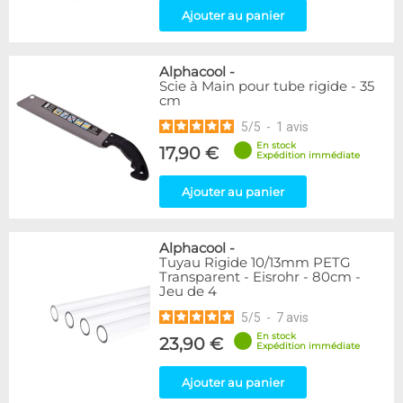
Ajouter au panier
Alphacool
-
Scie à Main pour tube rigide - 35
cm
5
/
5
-
1
avis
En stock
17,90 €
Expédition immédiate
Ajouter au panier
Alphacool
-
Tuyau Rigide 10/13mm PETG
Transparent - Eisrohr - 80cm -
Jeu de 4
5
/
5
-
7
avis
En stock
23,90 €
Expédition immédiate
Ajouter au panier