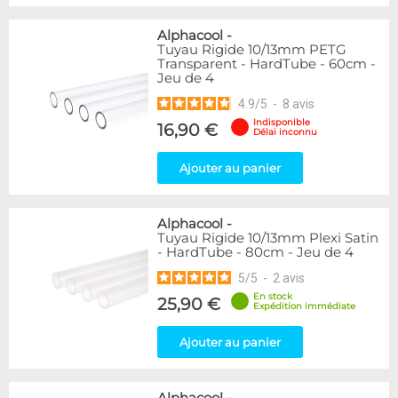
Alphacool
-
Tuyau Rigide 10/13mm PETG
Transparent - HardTube - 60cm -
Jeu de 4
4.9
/
5
-
8
avis
Indisponible
16,90 €
Délai inconnu
Ajouter au panier
Alphacool
-
Tuyau Rigide 10/13mm Plexi Satin
- HardTube - 80cm - Jeu de 4
5
/
5
-
2
avis
En stock
25,90 €
Expédition immédiate
Ajouter au panier