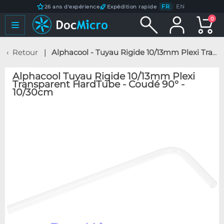
FR
/
EN
26 ans d'expérience
Expédition rapide
0
Retour
Alphacool - Tuyau Rigide 10/13mm Plexi Transparent HardTube - Coudé 90° - 10/30cm
Alphacool Tuyau Rigide 10/13mm Plexi
Transparent HardTube - Coudé 90° -
10/30cm