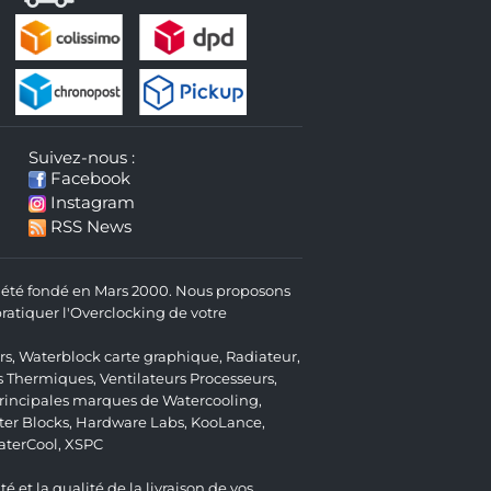
Suivez-nous :
Facebook
Instagram
RSS News
 a été fondé en Mars 2000. Nous proposons
atiquer l'Overclocking de votre
rs
,
Waterblock carte graphique
,
Radiateur
,
s Thermiques
,
Ventilateurs Processeurs
,
 principales marques de Watercooling,
er Blocks
,
Hardware Labs
,
KooLance
,
aterCool
,
XSPC
é et la qualité de la livraison de vos