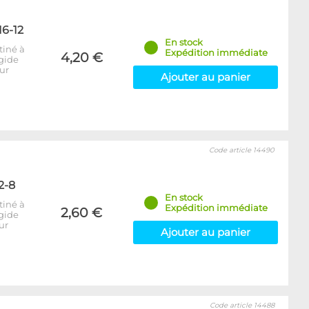
6-12
En stock
tiné à
Expédition immédiate
4,20 €
igide
ur
Ajouter au panier
Code article 14490
2-8
En stock
tiné à
Expédition immédiate
2,60 €
igide
ur
Ajouter au panier
Code article 14488