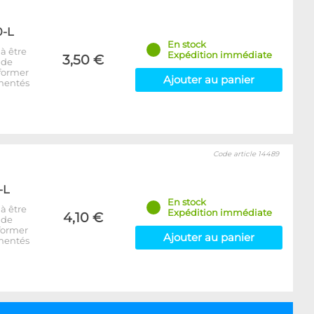
0-L
En stock
à être
Expédition immédiate
3,50 €
 de
 former
Ajouter au panier
imentés
Code article 14489
-L
En stock
à être
Expédition immédiate
4,10 €
 de
former
Ajouter au panier
imentés