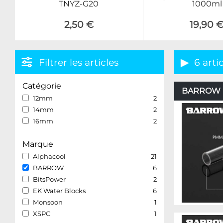
TNYZ-G20
1000ml
2,50 €
19,90 
Filtrer les articles
6 arti
Catégorie
BARROW – 
12mm
2
14mm
2
16mm
2
Marque
Alphacool
21
BARROW
6
BitsPower
2
EK Water Blocks
6
Monsoon
1
XSPC
1