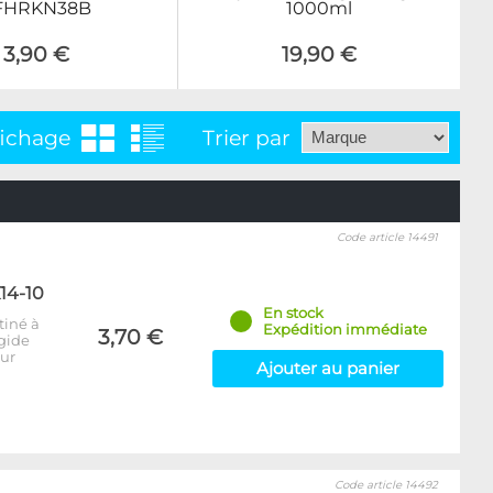
FHRKN38B
1000ml
3,90 €
19,90 €
fichage
Trier par
Code article 14491
14-10
En stock
tiné à
Expédition immédiate
3,70 €
igide
our
Ajouter au panier
Code article 14492