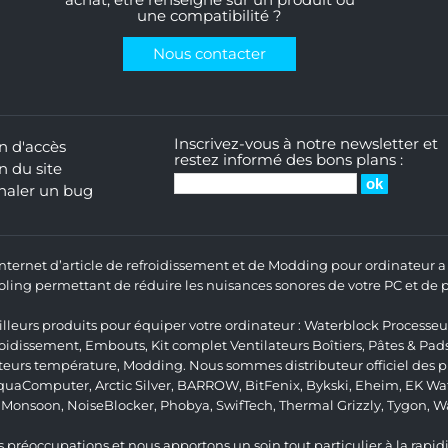
achat, être renseigné sur un produit ou
une compatibilité ?
Nous contacter
Inscrivez-vous à notre newsletter et
n d'accès
restez informé des bons plans :
n du site
naler un bug
 Internet d’article de refroidissement et de Modding pour ordinateur
ng permettant de réduire les nuisances sonores de votre PC et de pr
lleurs produits pour équiper votre ordinateur :
Waterblock Processeu
roidissement
,
Embouts
,
Kit complet
Ventilateurs Boîtiers
,
Pâtes & Pad
teurs température
,
Modding
. Nous sommes distributeur officiel des
quaComputer
,
Arctic Silver
,
BARROW
,
BitFenix
,
Bykski
,
Eheim
,
EK Wat
,
Monsoon
,
NoiseBlocker
,
Phobya
,
SwifTech
,
Thermal Grizzly
,
Tygon
,
W
 préoccupations et nous apportons un soin tout particulier à la rapidit