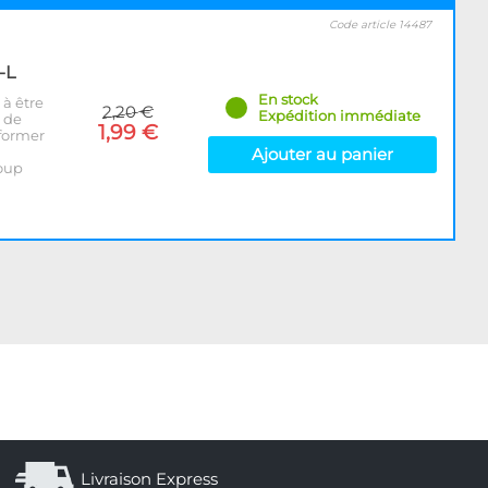
Code article 14487
-L
En stock
à être
2,20 €
Expédition immédiate
e de
1,99 €
 former
Ajouter au panier
oup
Livraison Express