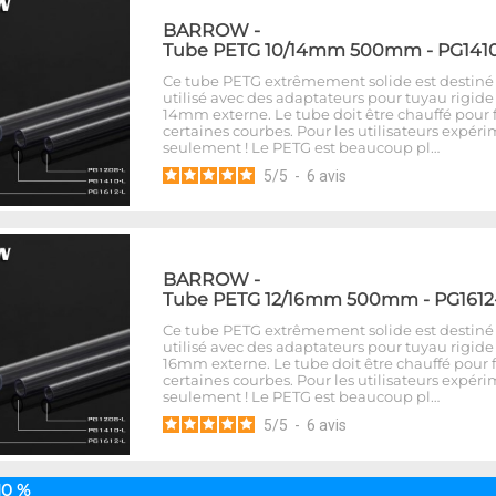
BARROW
-
Tube PETG 10/14mm 500mm - PG141
Ce tube PETG extrêmement solide est destiné 
utilisé avec des adaptateurs pour tuyau rigide
14mm externe. Le tube doit être chauffé pour
certaines courbes. Pour les utilisateurs expér
seulement ! Le PETG est beaucoup pl…
5
/
5
-
6
avis
BARROW
-
Tube PETG 12/16mm 500mm - PG1612
Ce tube PETG extrêmement solide est destiné 
utilisé avec des adaptateurs pour tuyau rigide
16mm externe. Le tube doit être chauffé pour 
certaines courbes. Pour les utilisateurs expér
seulement ! Le PETG est beaucoup pl…
5
/
5
-
6
avis
10 %