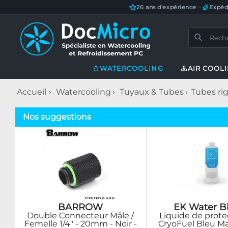
26 ans d'expérience
—
Expéd
WATERCOOLING
AIR COOL
Accueil
Watercooling
Tuyaux & Tubes
Tubes ri
Nos suggestions
BARROW
EK Water B
Double Connecteur Mâle /
Liquide de prote
Femelle 1/4" - 20mm - Noir -
CryoFuel Bleu Ma