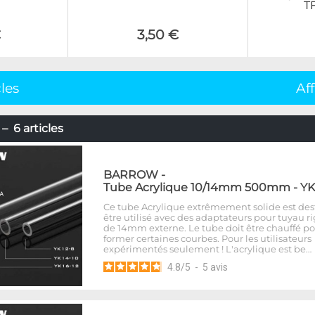
T
€
3,50 €
cles
Af
6 articles
BARROW
-
Tube Acrylique 10/14mm 500mm - YK
Ce tube Acrylique extrêmement solide est des
être utilisé avec des adaptateurs pour tuyau r
de 14mm externe. Le tube doit être chauffé p
former certaines courbes. Pour les utilisateurs
expérimentés seulement ! L'acrylique est be…
4.8
/
5
-
5
avis