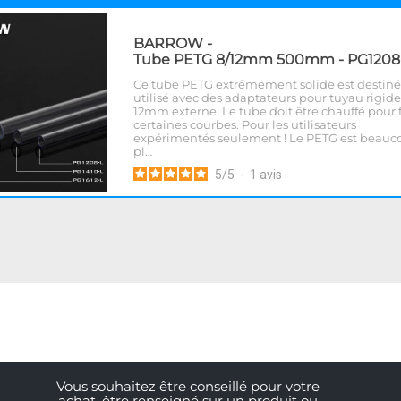
BARROW
-
Tube PETG 8/12mm 500mm - PG1208
Ce tube PETG extrêmement solide est destiné 
utilisé avec des adaptateurs pour tuyau rigid
12mm externe. Le tube doit être chauffé pour
certaines courbes. Pour les utilisateurs
expérimentés seulement ! Le PETG est beauc
pl…
5
/
5
-
1
avis
Vous souhaitez être conseillé pour votre