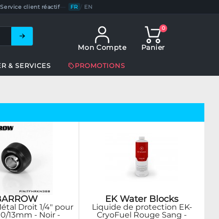
Service client réactif
—
FR
/
EN
0
Mon Compte
Panier
ER & SERVICES
PROMOTIONS
BARROW
EK Water Blocks
al Droit 1/4" pour
Liquide de protection EK-
10/13mm - Noir -
CryoFuel Rouge Sang -