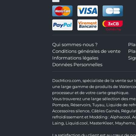
Qui sommes-nous ?
Pla
Conditions générales de vente
Pla
Informations légales
Sig
Données Personnelles
DocMicro.com, spécialiste de la vente sur
une large gamme de produits de Watercooli
processeur et de votre carte graphique.
Vous trouverez une large sélection des mei
Pompes
,
Réservoirs
,
Tuyau
,
Liquide de ref
Accessoires silence
,
Câbles Gainés
,
Régula
refroidissement et Modding :
Alphacool
,
A
Laing
,
Liquid.cool
,
MasterKleer
,
Mayhems
La satisfaction du client est au cœur de nos