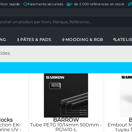
ition rapide
—
Paiements sécurisés
—
+ de 2 000 références en stock
—
ING
PÂTES & PADS
MODDING & RGB
ATELI
gides
locks
BARROW
ction EK-
Tube PETG 10/14mm 500mm -
Embout Mét
rine UV -
PG1410-L
tuyau 