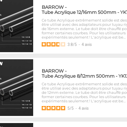
BARROW
-
Tube Acrylique 12/16mm 500mm - YK1
Ce tube Acrylique extrêmement solide est des
être utilisé avec des adaptateurs pour tuyau r
de 16mm externe. Le tube doit être chauffé po
former certaines courbes. Pour les utilisateurs
expérimentés seulement ! L'acrylique est be…
3.8
/
5
-
4
avis
BARROW
-
Tube Acrylique 8/12mm 500mm - YK1
Ce tube Acrylique extrêmement solide est des
être utilisé avec des adaptateurs pour tuyau r
de 12mm externe. Le tube doit être chauffé po
former certaines courbes. Pour les utilisateurs
expérimentés seulement ! L'acrylique est be…
5
/
5
-
4
avis