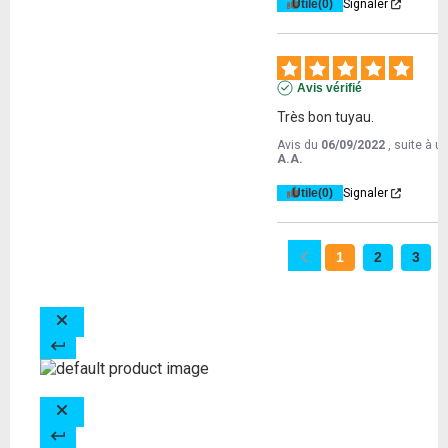
Utile
(0)
Signaler
Avis vérifié
Très bon tuyau.
Avis du
06/09/2022
, suite à 
A.A.
Utile
(0)
Signaler
1
2
3