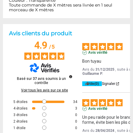
Couleur : Transparente
Toute commande de X mètres sera livrée en 1 seul
morceau de X mètres
Avis clients du produit
4.9
/
5
Avis vérifié
Bon tuyau
Avis du
31/12/2025
, suite à 
Guillaume P.
Basé sur
37
avis soumis à un
contrôle
Utile
(0)
Signaler
Voir tous les avis sur ce site
5
étoiles
34
4
étoiles
3
Avis vérifié
3
étoiles
0
Un peu raide pour le branc
2
étoiles
0
forme, évite bien les plis d
1
étoile
0
Avis du
28/04/2024
, suite à 