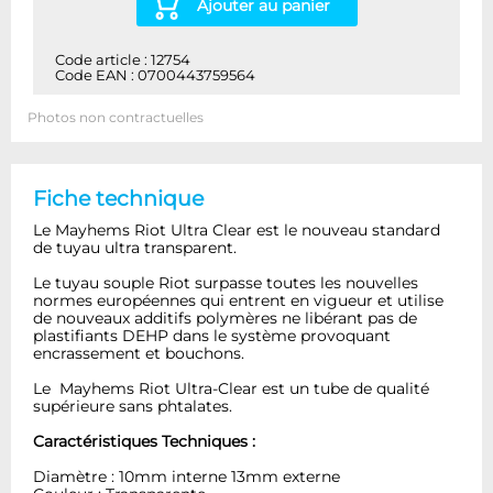
Ajouter au panier
Code article : 12754
Code EAN : 0700443759564
Photos non contractuelles
Fiche technique
Le Mayhems
Riot
Ultra Clear
est le nouveau standard
de tuyau ultra transparent
.
Le tuyau souple
Riot
surpasse
toutes les nouvelles
normes
européennes
qui entrent en
vigueur et
utilise
de nouveaux
additifs
polymères
ne
libérant pas
de
plastifiants
DEHP
dans le système
provoquant
encrassement
et
bouchons
.
Le
Mayhems
Riot
Ultra
-Clear
est un
tube
de qualité
supérieure
sans
phtalates
.
Caractéristiques Techniques :
Diamètre : 10mm interne 13mm externe