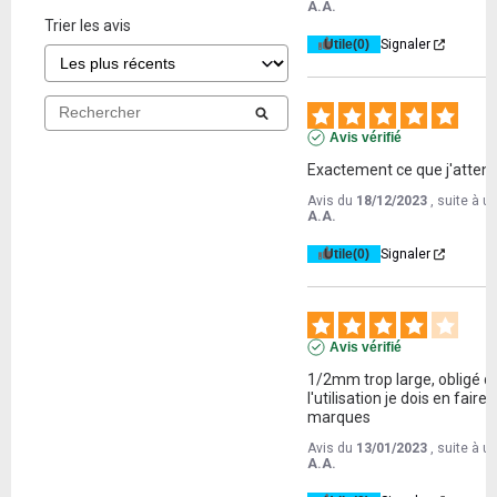
A.A.
Trier les avis
Utile
(0)
Signaler
Avis vérifié
Exactement ce que j'atten
Avis du
18/12/2023
, suite à 
A.A.
Utile
(0)
Signaler
Avis vérifié
1/2mm trop large, obligé d
l'utilisation je dois en faire 
marques
Avis du
13/01/2023
, suite à 
A.A.