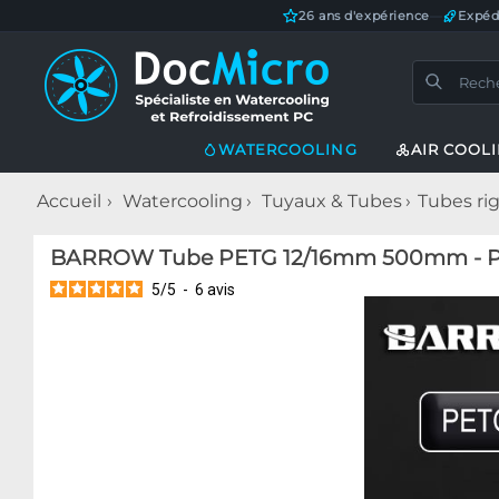
26 ans d'expérience
—
Expéd
WATERCOOLING
AIR COOL
Accueil
Watercooling
Tuyaux & Tubes
Tubes ri
BARROW Tube PETG 12/16mm 500mm - P
5
/
5
-
6
avis