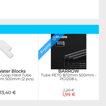
Promo - 10%
BARROW
ater Blocks
Tube PETG 8/12mm 500mm -
-Loop Hard Tube
PG1208-L
5m 500mm (2 pcs)
2,20 €
13,40 €
1,99 €