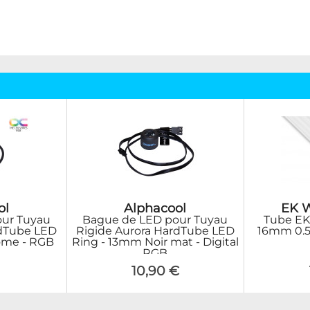
ol
Alphacool
EK W
ur Tuyau
Bague de LED pour Tuyau
Tube EK
rdTube LED
Rigide Aurora HardTube LED
16mm 0.
ome - RGB
Ring - 13mm Noir mat - Digital
RGB
10,90 €