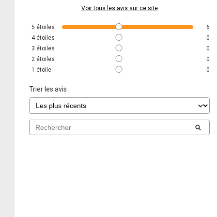
Voir tous les avis sur ce site
5
étoiles
6
4
étoiles
0
3
étoiles
0
2
étoiles
0
1
étoile
0
Trier les avis