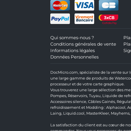
Qui sommes-nous ?
Pla
Conditions générales de vente
Pla
Informations légales
Sig
Données Personnelles
DocMicro.com, spécialiste de la vente sur
une large gamme de produits de Watercooli
processeur et de votre carte graphique.
Vous trouverez une large sélection des mei
Pompes
,
Réservoirs
,
Tuyau
,
Liquide de ref
Accessoires silence
,
Câbles Gainés
,
Régula
refroidissement et Modding :
Alphacool
,
A
Laing
,
Liquid.cool
,
MasterKleer
,
Mayhems
La satisfaction du client est au cœur de nos
commandes. Nous vous proposons de nombre