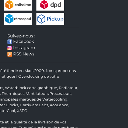
Suivez-nous :
Facebook
Instagram
RSS News
 a été fondé en Mars 2000. Nous proposons
atiquer l'Overclocking de votre
rs
,
Waterblock carte graphique
,
Radiateur
,
s Thermiques
,
Ventilateurs Processeurs
,
 principales marques de Watercooling,
er Blocks
,
Hardware Labs
,
KooLance
,
aterCool
,
XSPC
é et la qualité de la livraison de vos
ance et en Europe) ainsi que de nombreux