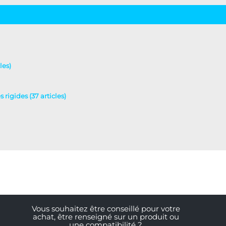
les)
 rigides (37 articles)
Vous souhaitez être conseillé pour votre
achat, être renseigné sur un produit ou
une compatibilité ?