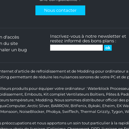
Nous contacter
Inscrivez-vous à notre newsletter et
n d'accès
restez informé des bons plans :
n du site
naler un bug
 Internet d’article de refroidissement et de Modding pour ordinateur
ng permettant de réduire les nuisances sonores de votre PC et de pr
lleurs produits pour équiper votre ordinateur :
Waterblock Processeu
roidissement
,
Embouts
,
Kit complet
Ventilateurs Boîtiers
,
Pâtes & Pad
teurs température
,
Modding
. Nous sommes distributeur officiel des
quaComputer
,
Arctic Silver
,
BARROW
,
BitFenix
,
Bykski
,
Eheim
,
EK Wat
,
Monsoon
,
NoiseBlocker
,
Phobya
,
SwifTech
,
Thermal Grizzly
,
Tygon
,
W
 préoccupations et nous apportons un soin tout particulier à la rapidit
ux choix de livraison (Colissimo, Chronopost, DPD, livraison en Fr