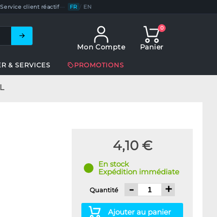
Service client réactif
—
FR
/
EN
0
Mon Compte
Panier
ER & SERVICES
PROMOTIONS
L
4,10 €
En stock
Expédition immédiate
-
+
Quantité
Ajouter au panier