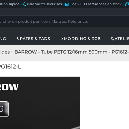
ition rapide
—
Paiements sécurisés
—
+ de 2 000 références en stock
—
ING
PÂTES & PADS
MODDING & RGB
ATELI
gides
BARROW - Tube PETG 12/16mm 500mm - PG1612-
G1612-L