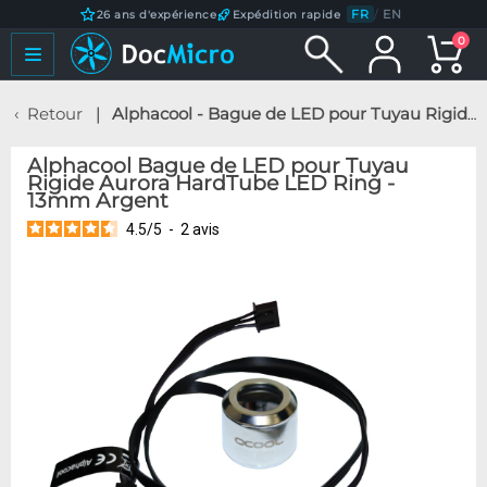
FR
/
EN
26 ans d'expérience
Expédition rapide
0
Retour
Alphacool - Bague de LED pour Tuyau Rigide Aurora HardTube LED Ring - 13mm Argent
Alphacool Bague de LED pour Tuyau
Rigide Aurora HardTube LED Ring -
13mm Argent
4.5
/
5
-
2
avis