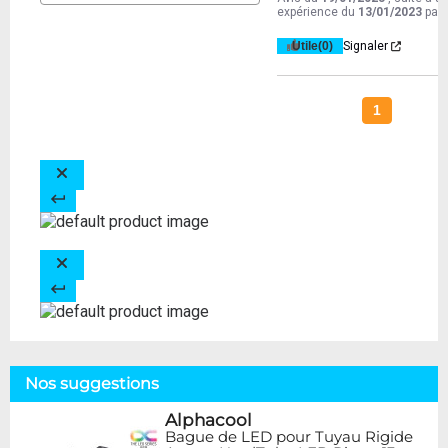
expérience du
13/01/2023
par
Utile
(0)
Signaler
1
Nos suggestions
Alphacool
Bague de LED pour Tuyau Rigide