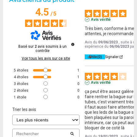
4.5
/
5
Avis vérifié
Très bien, conforme à mes 
attentes, je recommande !
Avis du
09/06/2023
, suite à u
Basé sur
2
avis soumis à un
expérience du
06/06/2023
par
contrôle
Utile
(0)
Signaler
Voir tous les avis sur ce site
5
étoiles
1
4
étoiles
1
Avis vérifié
3
étoiles
0
2
étoiles
0
ça peut être assez galère d
faire rentrer la bague sur le
1
étoile
0
tubes, c'est vraiment très se
il faut aussi faire attention 
Trier les avis
que les leds de la bague soi
bien plaquées sur la paroi 
intérieure, car ça peut aussi
bloquer de ce coté là
Avis du
19/01/2023
, suite à u