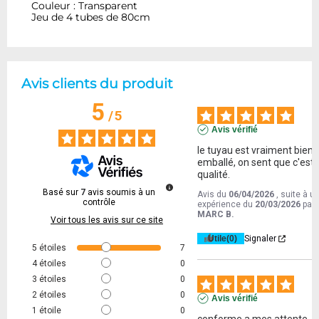
Couleur : Transparent
Jeu de 4 tubes de 80cm
Avis clients du produit
5
/
5
Avis vérifié
le tuyau est vraiment bien 
emballé, on sent que c'est d
qualité.
Basé sur
7
avis soumis à un
Avis du
06/04/2026
, suite à u
contrôle
expérience du
20/03/2026
par
MARC B.
Voir tous les avis sur ce site
Utile
(0)
Signaler
5
étoiles
7
4
étoiles
0
3
étoiles
0
2
étoiles
0
Avis vérifié
1
étoile
0