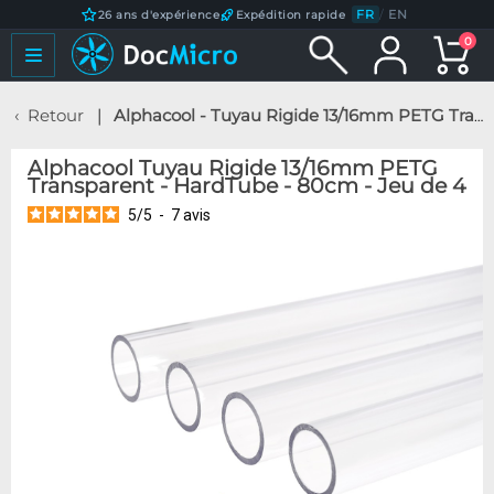
FR
/
EN
26 ans d'expérience
Expédition rapide
0
Retour
Alphacool - Tuyau Rigide 13/16mm PETG Transparent - HardTube - 80cm - Jeu de 4
Alphacool Tuyau Rigide 13/16mm PETG
Transparent - HardTube - 80cm - Jeu de 4
5
/
5
-
7
avis