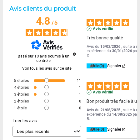
Avis clients du produit
4.8
/
5
Avis vérifié
Très bonne qualité
Avis du
15/02/2026
, suite à u
expérience du
30/01/2026
par
C.
Basé sur
13
avis soumis à un
contrôle
Utile
(0)
Signaler
Voir tous les avis sur ce site
5
étoiles
11
4
étoiles
1
Avis vérifié
3
étoiles
1
Bon produit très facile à util
2
étoiles
0
1
étoile
0
Avis du
21/08/2025
, suite à u
expérience du
14/08/2025
par
R.
Trier les avis
Utile
(0)
Signaler