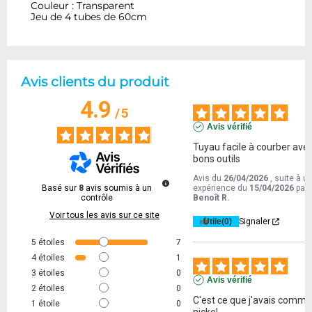
Couleur : Transparent
Jeu de 4 tubes de 60cm
Avis clients du produit
4.9
/
5
Avis vérifié
Tuyau facile à courber avec 
bons outils
Avis du
26/04/2026
, suite à u
Basé sur
8
avis soumis à un
expérience du
15/04/2026
par
contrôle
Benoît R.
Voir tous les avis sur ce site
Utile
(0)
Signaler
5
étoiles
7
4
étoiles
1
3
étoiles
0
Avis vérifié
2
étoiles
0
C'est ce que j'avais comma
1
étoile
0