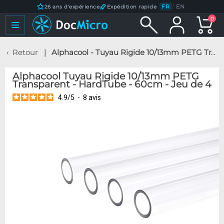
FR
/
EN
26 ans d'expérience
Expédition rapide
0
Retour
Alphacool - Tuyau Rigide 10/13mm PETG Transparent - HardTube - 60cm - Jeu de 4
Alphacool Tuyau Rigide 10/13mm PETG
Transparent - HardTube - 60cm - Jeu de 4
4.9
/
5
-
8
avis