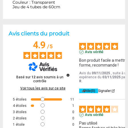
Couleur : Transparent
Jeu de 4 tubes de 60cm
Avis clients du produit
4.9
/
5
Avis vérifié
Bon produit facile a mettre 
forme, recommande !
Avis du
09/11/2025
, suite à u
Basé sur
12
avis soumis à un
expérience du
03/11/2025
par
contrôle
R.
Voir tous les avis sur ce site
Utile
(0)
Signaler
5
étoiles
11
4
étoiles
1
3
étoiles
0
Avis vérifié
2
étoiles
0
Pas utilisé

1
étoile
0