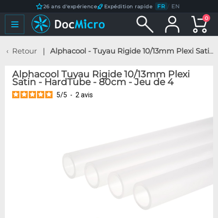
FR
/
EN
26 ans d'expérience
Expédition rapide
0
Retour
Alphacool - Tuyau Rigide 10/13mm Plexi Satin - HardTube - 80cm - Jeu de 4
Alphacool Tuyau Rigide 10/13mm Plexi
Satin - HardTube - 80cm - Jeu de 4
5
/
5
-
2
avis