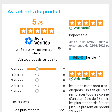
Avis clients du produit
5
/
5
Avis vérifié
impeccable
Avis du
13/01/2026
, suite à u
expérience du
02/01/2026
par
R.
Basé sur
2
avis soumis à un
contrôle
Utile
(0)
Signaler
Voir tous les avis sur ce site
5
étoiles
2
4
étoiles
0
Avis vérifié
3
étoiles
0
les tubes mats sont très 
2
étoiles
0
élégants. On sait qu'il s'agit
1
étoile
0
remplacer tous les connect
d'un diamètre de 13 mm, là
Trier les avis
les plus standards étaient 
jusqu'à présent au nombre 
12 ou 14.