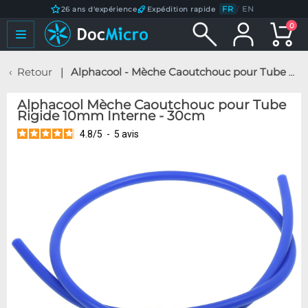
FR
/
EN
26 ans d'expérience
Expédition rapide
0
Retour
Alphacool - Mèche Caoutchouc pour Tube Rigide 10mm Interne - 30cm
Alphacool Mèche Caoutchouc pour Tube
Rigide 10mm Interne - 30cm
4.8
/
5
-
5
avis