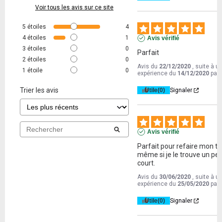
Voir tous les avis sur ce site
5
étoiles
4
4
étoiles
1
Avis vérifié
3
étoiles
0
Parfait
2
étoiles
0
Avis du
22/12/2020
, suite à u
1
étoile
0
expérience du
14/12/2020
par
Trier les avis
Utile
(0)
Signaler
Avis vérifié
Parfait pour refaire mon tu
même si je le trouve un peu
court.
Avis du
30/06/2020
, suite à u
expérience du
25/05/2020
par
Utile
(0)
Signaler