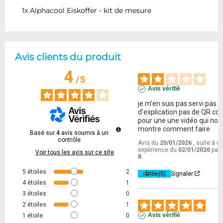
1x Alphacool Eiskoffer - kit de mesure
Avis clients du produit
4
/
5
Avis vérifié
je m'en suis pas servi pas 
d'explication pas de QR cod
pour une une vidéo qui nous
montre comment faire
Basé sur
4
avis soumis à un
contrôle
Avis du
20/01/2026
, suite à u
expérience du
02/01/2026
par
Voir tous les avis sur ce site
R.
5
étoiles
2
Utile
(0)
Signaler
4
étoiles
1
3
étoiles
0
2
étoiles
1
Avis vérifié
1
étoile
0