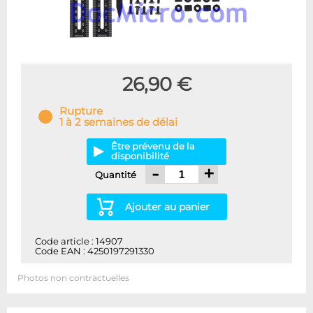
26,90 €
Rupture
1 à 2 semaines de délai
Être prévenu de la
disponibilité
-
+
Quantité
Ajouter au panier
Code article : 14907
Code EAN : 4250197291330
Photos non contractuelles