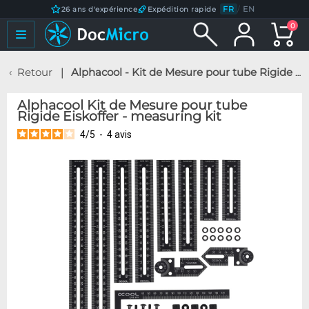
FR
/
EN
26 ans d'expérience
Expédition rapide
0
Retour
Alphacool - Kit de Mesure pour tube Rigide Eiskoffer - measuring kit
Alphacool Kit de Mesure pour tube
Rigide Eiskoffer - measuring kit
4
/
5
-
4
avis